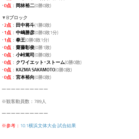
･
0点
：
岡林裕二
(0勝0敗)
▼
Bブロック
･
2点
：
田中将斗
(1勝0敗)
･
1点
：
中嶋勝彦
(0勝0敗1分)
･
1点
：
拳王
(0勝0敗1分)
･
0点
：
齋藤彰俊
(0勝1敗)
･
0点
：
小峠篤司
(0勝0敗)
･
0点
：
クワイエット･ストーム
(0勝0敗)
･
0点
：
KAZMA SAKAMOTO
(0勝0敗)
･
0点
：
宮本裕向
(0勝0敗)
ーーーーーーーーーー
※観客動員数：789人
ーーーーーーーーーー
※参考：
10.1横浜文体大会 試合結果