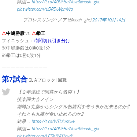
詳細→
https://t.co/40DFBaWow6
#noah_ghc
pic.twitter.com/8DRD6VpmWq
— プロレスリング･ノア (@noah_ghc)
2017年10月14日
△
中嶋勝彦
vs.
△
拳王
フィニッシュ：
時間切れ引き分け
※中嶋勝彦は0勝0敗1分
※拳王は0勝0敗1分
ーーーーーーーーーー
第7試合
GL Aブロック1回戦
【２年連続で開幕から激突！】
後楽園大会メイン
潮﨑は丸藤からシングル初勝利を奪う事が出来るのか⁉︎
それとも丸藤が食い止めるのか⁉︎
結果→
https://t.co/WTlui2sxwv
詳細→
https://t.co/40DFBaWow6
#noah_ghc
pic.twitter.com/LESWW87awY