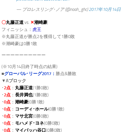
— プロレスリング･ノア (@noah_ghc)
2017年10月14日
〇
丸藤正道
vs.
✕
潮崎豪
フィニッシュ：
虎王
※丸藤正道が勝点2を獲得して1勝0敗
※潮崎豪は0勝1敗
ーーーーーーーーーー
(※10月14日終了時点の結果)
■
グローバル･リーグ2017：
勝点&勝敗
▼
Aブロック
･
2点
：
丸藤正道
(1勝0敗)
･
2点
：
長井満也
(1勝0敗)
･
0点
：
潮崎豪
(0勝1敗)
･
0点
：
コーディ･ホール
(0勝1敗)
･
0点
：
マサ北宮
(0勝0敗)
･
0点
：
モハメド･ヨネ
(0勝0敗)
･
0点
：
マイバッハ谷口
(0勝0敗)