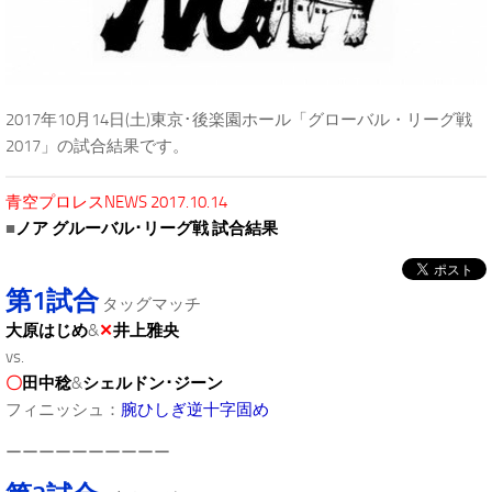
2017年10月14日(土)東京･後楽園ホール「グローバル・リーグ戦
2017」の試合結果です。
青空プロレスNEWS 2017.10.14
■
ノア グルーバル･リーグ戦 試合結果
第1試合
タッグマッチ
大原はじめ
&
✕
井上雅央
vs.
〇
田中稔
&
シェルドン･ジーン
フィニッシュ：
腕ひしぎ逆十字固め
ーーーーーーーーーー