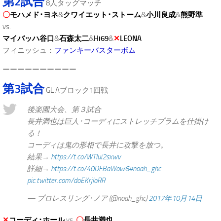
第2試合
8人タッグマッチ
〇
モハメド･ヨネ
&
クワイエット･ストーム
&
小川良成
&
熊野準
vs.
マイバッハ谷口
&
石森太二
&
Hi69
&
✕
LEONA
フィニッシュ：
ファンキーバスターボム
ーーーーーーーーーー
第3試合
GL Aブロック1回戦
後楽園大会、第３試合
長井満也は巨人･コーディにストレッチプラムを仕掛け
る！
コーディは鬼の形相で長井に攻撃を放つ。
結果→
https://t.co/WTlui2sxwv
詳細→
https://t.co/40DFBaWow6
#noah_ghc
pic.twitter.com/doEKrjloRR
— プロレスリング･ノア (@noah_ghc)
2017年10月14日
✕
コーディ･ホール
vs.
〇
長井満也