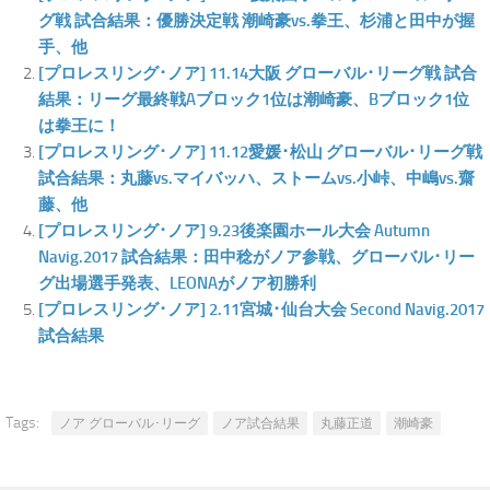
グ戦 試合結果：優勝決定戦 潮崎豪vs.拳王、杉浦と田中が握
手、他
[プロレスリング･ノア] 11.14大阪 グローバル･リーグ戦 試合
結果：リーグ最終戦Aブロック1位は潮崎豪、Bブロック1位
は拳王に！
[プロレスリング･ノア] 11.12愛媛･松山 グローバル･リーグ戦
試合結果：丸藤vs.マイバッハ、ストームvs.小峠、中嶋vs.齋
藤、他
[プロレスリング･ノア] 9.23後楽園ホール大会 Autumn
Navig.2017 試合結果：田中稔がノア参戦、グローバル･リー
グ出場選手発表、LEONAがノア初勝利
[プロレスリング･ノア] 2.11宮城･仙台大会 Second Navig.2017
試合結果
Tags:
ノア グローバル･リーグ
ノア試合結果
丸藤正道
潮崎豪