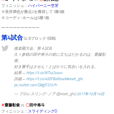
フィニッシュ：
ハイパーニー空牙
※長井満也が勝点2を獲得して1勝0敗
※コーディ･ホールは0勝1敗
ーーーーーーーーーー
第4試合
GL Bブロック1回戦
後楽園大会、第４試合
久々参戦の田中将斗の前に立ちはだかるのは、齋藤彰
俊。
好き勝手はさせん！とばかりに気合いを入れる。
結果→
https://t.co/WTlui2sxwv
詳細→
https://t.co/40DFBaWow6
#noah_ghc
pic.twitter.com/Q8gfCGYs7h
— プロレスリング･ノア (@noah_ghc)
2017年10月14日
✕
齋藤彰俊
vs.
〇
田中将斗
フィニッシュ：
スライディングD