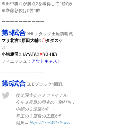
※田中将斗が勝点2を獲得して1勝0敗
※齋藤彰俊は0勝1敗
ーーーーーーーーーー
第5試合
GHC Jr.タッグ王座前哨戦
マサ北宮
&
原田大輔
&
〇
タダスケ
vs.
小峠篤司
&
HAYATA
&
✕
YO-HEY
フィニッシュ：
アウトキャスト
ーーーーーーーーーー
第6試合
GL Bブロック1回戦
後楽園大会セミファイナル
今年３度目の両者の一騎打ち！
中嶋の３連勝か⁉︎
拳王の３度目の正直か⁉︎
結果→
https://t.co/WTlui2sxwv