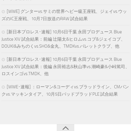
[WWE] グンターvs.サミの世界ヘビー級王座戦、ジェイvs.ウッ
ズのIC王座戦、10月7日放送のRAW 試合結果
[新日本プロレス･速報] 10月6日千葉 永田プロデュース Blue
Justice XIV 試合結果：前編 辻陽太&ヒロムvs.コブ&ジェイコブ、
DOUKI&みちのくvs.SHO&金丸、TMDKvs.バレットクラブ、他
[新日本プロレス･速報] 10月6日千葉 永田プロデュース Blue
Justice XIV 試合結果：後編 永田裕志&秋山準vs.潮崎豪&小峠篤司、
ロスインゴvs.TMDK、他
[WWE･速報] ：ローマン&コーディvs.ブラッドライン、CMパン
クvs.マッキンタイア、10月5日バッドブラッドPLE 試合結果