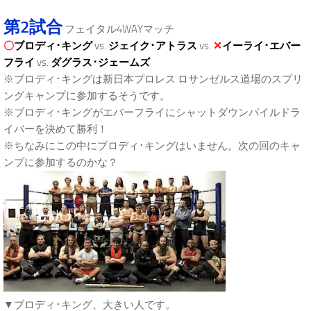
第2試合
フェイタル4WAYマッチ
〇
ブロディ･キング
vs.
ジェイク･アトラス
vs.
✕
イーライ･エバー
フライ
vs.
ダグラス･ジェームズ
※ブロディ･キングは新日本プロレス ロサンゼルス道場のスプリ
ングキャンプに参加するそうです。
※ブロディ･キングがエバーフライにシャットダウンパイルドラ
イバーを決めて勝利！
※ちなみにこの中にブロディ･キングはいません。次の回のキャ
ンプに参加するのかな？
▼ブロディ･キング、大きい人です。