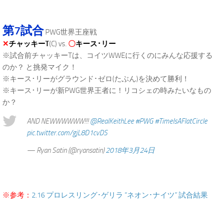
第7試合
PWG世界王座戦
✕
チャッキーT
(C) vs.
〇
キース･リー
※試合前チャッキーTは、コイツWWEに行くのにみんな応援する
のか？ と挑発マイク！
※キース･リーがグラウンド･ゼロ(たぶん)を決めて勝利！
※キース･リーが新PWG世界王者に！リコシェの時みたいなもの
か？
AND NEWWWWWW!!!
@RealKeithLee
#PWG
#TimeIsAFlatCircle
pic.twitter.com/gjL8D1cvDS
— Ryan Satin (@ryansatin)
2018年3月24日
※参考：
2.16 プロレスリング･ゲリラ “ネオン･ナイツ” 試合結果