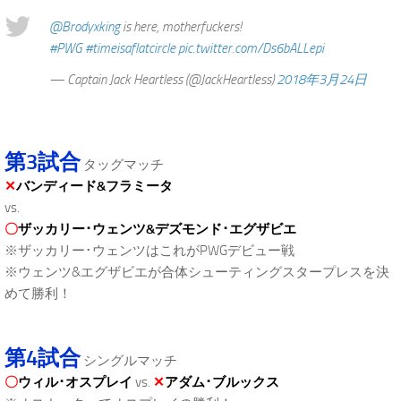
@Brodyxking
is here, motherfuckers!
#PWG
#timeisaflatcircle
pic.twitter.com/Ds6bALLepi
— Captain Jack Heartless (@JackHeartless)
2018年3月24日
第3試合
タッグマッチ
✕
バンディード&フラミータ
vs.
〇
ザッカリー･ウェンツ&デズモンド･エグザビエ
※ザッカリー･ウェンツはこれがPWGデビュー戦
※ウェンツ&エグザビエが合体シューティングスタープレスを決
めて勝利！
第4試合
シングルマッチ
〇
ウィル･オスプレイ
vs.
✕
アダム･ブルックス