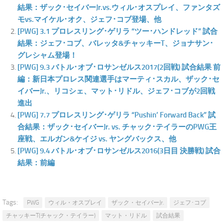
結果：ザック･セイバーJr.vs.ウィル･オスプレイ、ファンタズ
モvs.マイケル･オク、ジェフ･コブ登場、他
[PWG] 3.1 プロレスリング･ゲリラ “ツー･ハンドレッド” 試合
結果：ジェフ･コブ、バレッタ&チャッキーT、ジョナサン･
グレシャム登場！
[PWG] 9.3 バトル･オブ･ロサンゼルス2017(2回戦) 試合結果 前
編：新日本プロレス関連選手はマーティ･スカル、ザック･セ
イバーJr.、リコシェ、マット･リドル、ジェフ･コブが2回戦
進出
[PWG] 7.7 プロレスリング･ゲリラ “Pushin’ Forward Back” 試
合結果：ザック･セイバーJr. vs. チャック･テイラーのPWG王
座戦、エルガン&ケイジ vs. ヤングバックス、他
[PWG] 9.4 バトル･オブ･ロサンゼルス2016(3日目 決勝戦) 試合
結果：前編
Tags:
PWG
ウィル・オスプレイ
ザック・セイバーJr.
ジェフ･コブ
チャッキーT(チャック・テイラー)
マット・リドル
試合結果