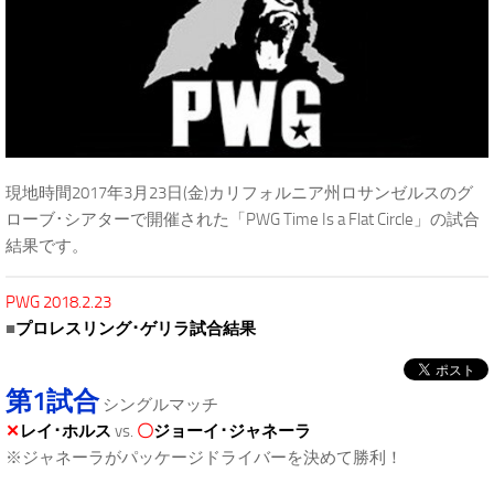
現地時間2017年3月23日(金)カリフォルニア州ロサンゼルスのグ
ローブ･シアターで開催された「PWG Time Is a Flat Circle」の試合
結果です。
PWG 2018.2.23
■
プロレスリング･ゲリラ試合結果
第1試合
シングルマッチ
✕
レイ･ホルス
vs.
〇
ジョーイ･ジャネーラ
※ジャネーラがパッケージドライバーを決めて勝利！