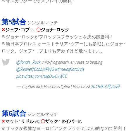
※オスカッターでオスプレイの勝利！
第5試合
シングルマッチ
✕
ジェフ･コブ
vs.
〇
ジョナ･ロック
※ジョナ･ロックがフロッグスプラッシュを決め鐵勝利！
※新日本プロレス オーストラリア･ツアーにも参戦したジョナ･
ロック、ジェフ･コブよりもデカイけど飛べますよ。
@Jonah_Rock
, mid-frog splash, en route to beating
@RealJeffCobb
!
#PWG
#timeisaflatcircle
pic.twitter.com/8laOwCvWTE
— Captain Jack Heartless (@JackHeartless)
2018年3月24日
第6試合
シングルマッチ
✕
マット･リドル
vs.
〇
ザック･セイバーJr.
※ザックが複雑なヨーロピアンクラッチ(たぶん)的なので勝利！