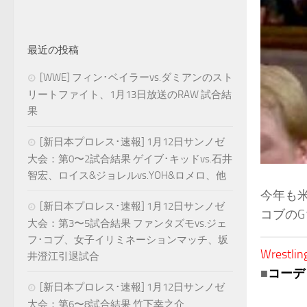
最近の投稿
[WWE] フィン･ベイラーvs.ダミアンのスト
リートファイト、1月13日放送のRAW 試合結
果
[新日本プロレス･速報] 1月12日サンノゼ
大会：第0〜2試合結果 ゲイブ･キッドvs.石井
智宏、ロイス&ジョレルvs.YOH&ロメロ、他
今年も米
[新日本プロレス･速報] 1月12日サンノゼ
コブの
大会：第3〜5試合結果 ファンタズモvs.ジェ
フ･コブ、女子イリミネーションマッチ、坂
Wrestlin
井澄江引退試合
■
コーデ
[新日本プロレス･速報] 1月12日サンノゼ
大会：第6〜8試合結果 竹下幸之介