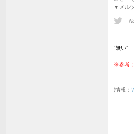
▼メル
No
— 
“
無い
“
※参考
(情報：
W