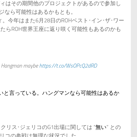
ディはその期間他のプロジェクトがあるので参加し
ジなら可能性はあるかもとも。
。今年はまた6月28日のROHベスト･イン･ザ･ワー
したらROH世界王座に返り咲く可能性もあるのかも
。
iod, Hangman maybe
https://t.co/WsOPcQ2dRD
いと言っている。ハングマンなら可能性はあるか
リス･ジェリコのG1出場に関しては “
無い
” との
ジェリコの参戦は無理な状況でした。