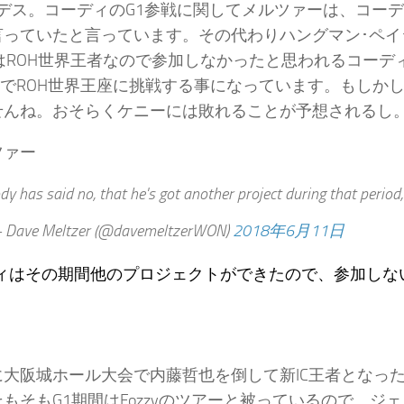
ーデス。コーディのG1参戦に関してメルツァーは、コー
言っていたと言っています。その代わりハングマン･ペイ
はROH世界王者なので参加しなかったと思われるコーディ
VでROH世界王座に挑戦する事になっています。もしか
せんね。おそらくケニーには敗れることが予想されるし
ツァー
dy has said no, that he's got another project during that per
Dave Meltzer (@davemeltzerWON)
2018年6月11日
ィはその期間他のプロジェクトができたので、参加しな
大阪城ホール大会で内藤哲也を倒して新IC王者となったク
もそもG1期間はFozzyのツアーと被っているので、