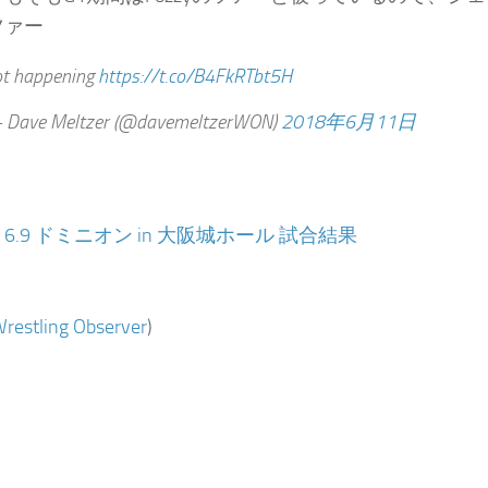
ツァー
t happening
https://t.co/B4FkRTbt5H
Dave Meltzer (@davemeltzerWON)
2018年6月11日
：
6.9 ドミニオン in 大阪城ホール 試合結果
restling Observer
)