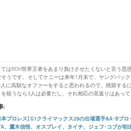
してはROH世界王者をあまり負けさせたくないと言う思
だそうです。そしてケニーは来年1月末で、ヤングバック
は3人に高額なオファーをすると思われるので、残留する
トを狙うなら3人は必要だし、それ相応の見返りはあって
:
日本プロレス] G1クライマックス29の出場選手&A･B
NTA、鷹木信悟、オスプレイ、タイチ、ジェフ･コブが初