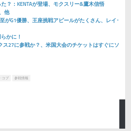
こった？：KENTAが登場、モクスリー&鷹木信悟
、他
橋弘至がG1優勝、王座挑戦アピールがたくさん、レイ･
明らかに！
ックス27に参戦か？、米国大会のチケットはすぐにソ
･コブ
参戦情報