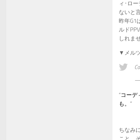
ィ･ロ
ないと
昨年G1
ルドPP
しれま
▼メル
Co
— 
“
コーデ
も。
”
ちなみに
こと。そ