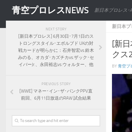
青空プロレスNEWS
新日本プロレス･
新日本プ
NEXT STORY
[新日本プロレス] 6月30日･7月1日のス
[新
トロングスタイル･エボルブド UKの対
戦カードが明らかに：石井智宏vs.鈴木
クス
みのる、オカダ･カズチカvs.ザック･セ
イバーJr.、永田裕志vs.ウォルター、他
BY
青空プ
PREVIOUS STORY
[WWE] マネー･イン･ザ･バンクPPV直
前回、6月11日放送のRAW 試合結果