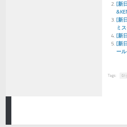
[新
&K
[新
ミス
[新
[新
ール
Tags:
G
青空プロレスNEWS © 2025. All Rights Reserved.