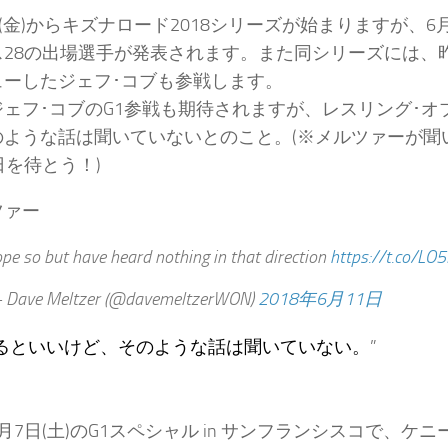
日(金)からキズナロード2018シリーズが始まりますが、6
28の出場選手が発表されます。また同シリーズには、昨
ューしたジェフ･コブも参戦します。
ジェフ･コブのG1参戦も期待されますが、レスリング･
のような話は聞いていないとのこと。(※メルツァーが聞
日を待とう！)
ツァー
pe so but have heard nothing in that direction
https://t.co/L
Dave Meltzer (@davemeltzerWON)
2018年6月11日
るといいけど、そのような話は聞いていない。
”
月7日(土)のG1スペシャル in サンフランシスコで、ケ