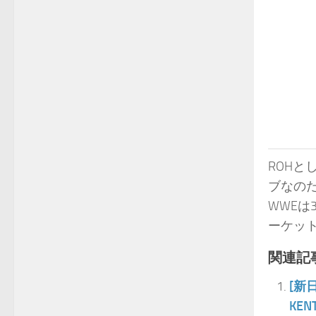
ROHと
ブなの
WWE
ーケッ
関連記事
[新
KE