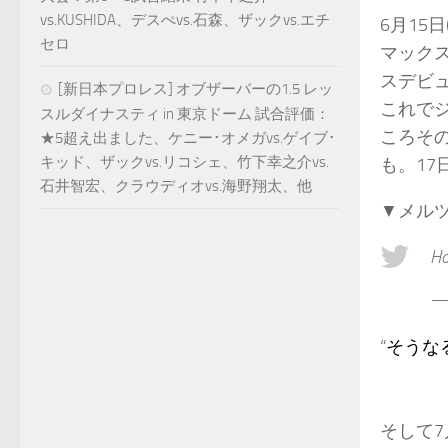
vs.KUSHIDA、デスぺvs.石森、ザックvs.エチ
6月15
セロ
マックス
スデビ
[新日本プロレス] オブザーバーの1.5 レッ
これで
スルダイナスティ in 東京ドーム 試合評価：
ころそ
★5超え出ました、ケニー･オメガvs.ゲイブ･
キッド、ザックvs.リコシェ、竹下幸之介vs.
も。17
石井智宏、クラウディオvs.海野翔太、他
▼メル
Ho
— 
“
そうな
そして7