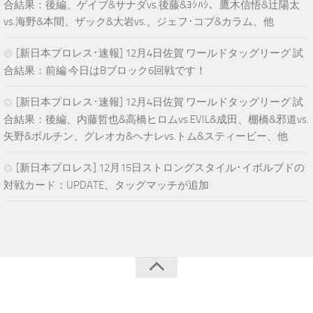
合結果：後編、ゲイブ&サナダvs.後藤&ﾖｼﾊｼ、鷹木信悟&辻陽太
vs.海野&本間、ザック&大岩vs.、ジェフ･コブ&カラム、他
[新日本プロレス･速報] 12月4日佐賀 ワールドタッグリーグ 試
合結果：前編 今日はBブロック6回戦です！
[新日本プロレス･速報] 12月4日佐賀 ワールドタッグリーグ 試
合結果：後編、内藤哲也&高橋ヒロムvs.EVIL&成田、棚橋&邪道vs.
矢野&ボルチン、グレオカ&ヘナレvs.トム&スティービー、他
[新日本プロレス] 12月15日ストロングスタイル･イボルブドの
対戦カード：UPDATE、タッグマッチが追加
青空プロレスNEWS © 2024. All Rights Reserved.