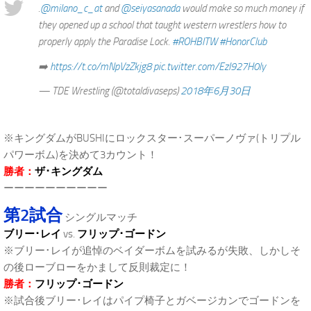
.
@milano_c_at
and
@seiyasanada
would make so much money if
they opened up a school that taught western wrestlers how to
properly apply the Paradise Lock.
#ROHBITW
#HonorClub
➡️
https://t.co/mNpVzZkjg8
pic.twitter.com/EzI927H0ly
— TDE Wrestling (@totaldivaseps)
2018年6月30日
※キングダムがBUSHIにロックスター･スーパーノヴァ(トリプル
パワーボム)を決めて3カウント！
勝者：
ザ･キングダム
ーーーーーーーーーー
第2試合
シングルマッチ
ブリー･レイ
vs.
フリップ･ゴードン
※ブリー･レイが追悼のベイダーボムを試みるが失敗、しかしそ
の後ローブローをかまして反則裁定に！
勝者：
フリップ･ゴードン
※試合後ブリー･レイはパイプ椅子とガベージカンでゴードンを