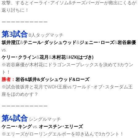
攻撃、するとイーライ･アイソム&チーズバーガーが救出にくるが
返り討ちに！
ーーーーーーーーーー
第3試合
8人タッグマッチ
坂井澄江
&
テニール･ダッシュウッド
&
ジェニー･ローズ
&
岩谷麻優
vs.
ケリー･クライン
&
花月
&
木村花
&
HZK(はづき)
※岩谷麻優が木村花にドラゴンスープレックスを決めて3カウン
ト！
勝者：
岩谷&坂井&ダッシュウッド&ローズ
※試合後坂井と花月でWOH王座vs.ワールド･オブ･スターダム王
座をほのめかす？
ーーーーーーーーーー
第4試合
シングルマッチ
ケニー･キング
vs.
オースチン･エリーズ
※エリーズがローリングエルボーを叩き込んで3カウント！