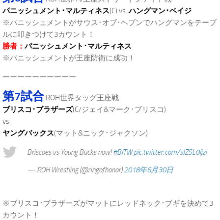
パニッシュメント･マルティネス
(C) vs.
ハングマン･ペイジ
※パニッシュメントがサウス･オブ･ヘブンでハングマンをテーブ
ルに叩きつけて3カウント！
勝者：
パニッシュメント･マルティネス
※パニッシュメントが王座防衛に成功！
ーーーーーーーーーー
第7試合
ROH世界タッグ王座戦
ブリスコ･ブラザーズ
(C/ジェイ&マーク･ブリスコ)
vs.
ヤングバックス
(マット&ニック･ジャクソン)
Briscoes vs Young Bucks now!
#BITW
pic.twitter.com/sJZSL0ljzi
— ROH Wrestling (@ringofhonor)
2018年6月30日
※ブリスコ･ブラザーズがマットにレッドネック･ブギを決めて3
カウント！