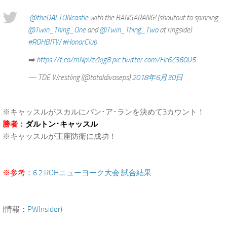
.
@theDALTONcastle
with the BANGARANG! (shoutout to spinning
@Twin_Thing_One
and
@Twin_Thing_Two
at ringside)
#ROHBITW
#HonorClub
➡️
https://t.co/mNpVzZkjg8
pic.twitter.com/FIr6Z360D5
— TDE Wrestling (@totaldivaseps)
2018年6月30日
※キャッスルがスカルにバン･ア･ランを決めて3カウント！
勝者：
ダルトン･キャッスル
※キャッスルが王座防衛に成功！
※参考：
6.2 ROHニューヨーク大会 試合結果
(情報：
PWInsider
)