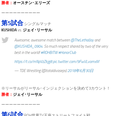
勝者：
オースチン･エリーズ
ーーーーーーーーーー
第5試合
シングルマッチ
KUSHIDA
vs.
ジェイ･リーサル
Awesome, awesome match between
@TheLethalJay
and
@KUSHIDA_0904
. So much respect shared by two of the very
best in the world!
#ROHBITW
#HonorClub
https://t.co/mNpVzZkjg8
pic.twitter.com/9FwVLvomxM
— TDE Wrestling (@totaldivaseps)
2018年6月30日
※リーサルがリーサル･インジェクションを決めて3カウント！
勝者：
ジェイ･リーサル
ーーーーーーーーーー
第6試合
ROH世界TV王座ストリートファイト戦