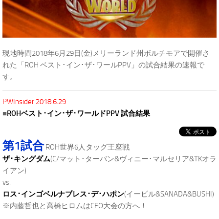
現地時間2018年6月29日(金)メリーランド州ボルチモアで開催さ
れた「ROH ベスト･イン･ザ･ワールPPV」の試合結果の速報で
す。
PWInsider 2018.6.29
■
ROHベスト･イン･ザ･ワールドPPV 試合結果
第1試合
ROH世界6人タッグ王座戦
ザ･キングダム
(C/マット･ターバン&ヴィニー･マルセリア&TKオラ
イアン)
vs.
ロス･インゴベルナブレス･デ･ハポン
(イービル&SANADA&BUSHI)
※内藤哲也と高橋ヒロムはCEO大会の方へ！