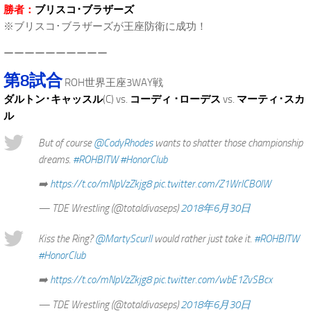
勝者：
ブリスコ･ブラザーズ
※ブリスコ･ブラザーズが王座防衛に成功！
ーーーーーーーーーー
第8試合
ROH世界王座3WAY戦
ダルトン･キャッスル
(C) vs.
コーディ ･ローデス
vs.
マーティ･スカ
ル
But of course
@CodyRhodes
wants to shatter those championship
dreams.
#ROHBITW
#HonorClub
➡️
https://t.co/mNpVzZkjg8
pic.twitter.com/Z1WrlCB0lW
— TDE Wrestling (@totaldivaseps)
2018年6月30日
Kiss the Ring?
@MartyScurll
would rather just take it.
#ROHBITW
#HonorClub
➡️
https://t.co/mNpVzZkjg8
pic.twitter.com/wbE1ZvSBcx
— TDE Wrestling (@totaldivaseps)
2018年6月30日