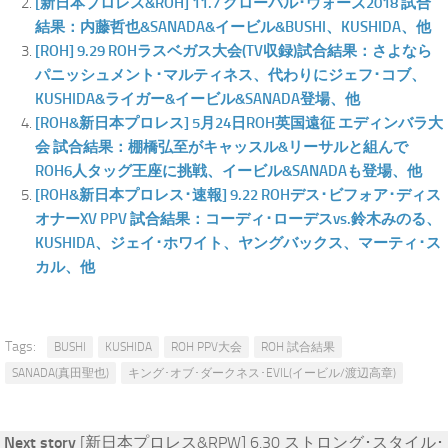
[新日本プロレス&ROH] 11.7 グローバル･ウォーズ2018 試合
結果：内藤哲也&SANADA&イービル&BUSHI、KUSHIDA、他
[ROH] 9.29 ROHラスベガス大会(TV収録)試合結果：さよなら
パニッシュメント･マルティネス、代わりにジェフ･コブ、
KUSHIDA&ライガー&イービル&SANADA登場、他
[ROH&新日本プロレス] 5月24日ROH英国遠征 エディンバラ大
会 試合結果：棚橋弘至がキャッスル&リーサルと組んで
ROH6人タッグ王座に挑戦、イービル&SANADAも登場、他
[ROH&新日本プロレス･速報] 9.22 ROHデス･ビフォア･ディス
オナーXV PPV 試合結果：コーディ･ローデスvs.鈴木みのる、
KUSHIDA、ジェイ･ホワイト、ヤングバックス、マーティ･ス
カル、他
Tags:
BUSHI
KUSHIDA
ROH PPV大会
ROH 試合結果
SANADA(真田聖也)
キング･オブ･ダークネス･EVIL(イービル/渡辺高章)
Next story
[新日本プロレス&RPW] 6.30 ストロング･スタイル･