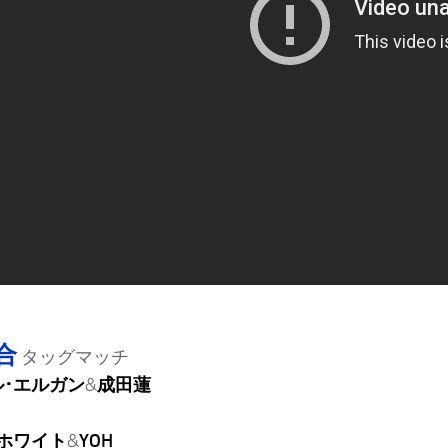
合
タッグマッチ
･エルガン
&
成田蓮
ホワイト
&
YOH