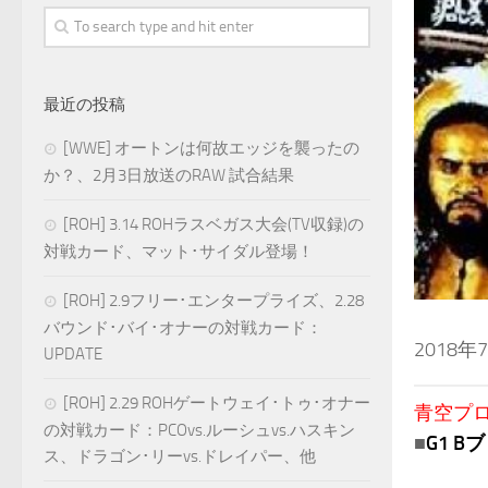
最近の投稿
[WWE] オートンは何故エッジを襲ったの
か？、2月3日放送のRAW 試合結果
[ROH] 3.14 ROHラスベガス大会(TV収録)の
対戦カード、マット･サイダル登場！
[ROH] 2.9フリー･エンタープライズ、2.28
バウンド･バイ･オナーの対戦カード：
2018
UPDATE
[ROH] 2.29 ROHゲートウェイ･トゥ･オナー
青空プロレ
の対戦カード：PCOvs.ルーシュvs.ハスキン
■
G1 
ス、ドラゴン･リーvs.ドレイパー、他