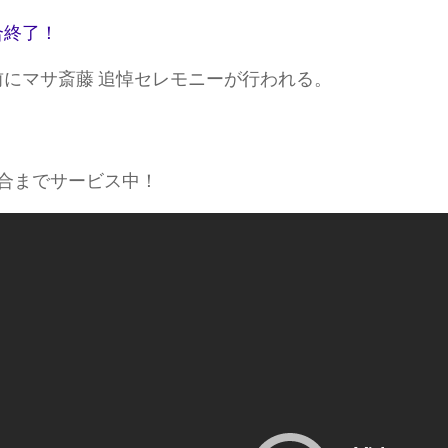
合終了！
前にマサ斎藤 追悼セレモニーが行われる。
試合までサービス中！