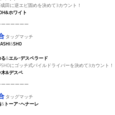
が成田に逆エビ固めを決めて3カウント！
YOH&ホワイト
ーーーーーーー
合
タッグマッチ
HASHI
&
SHO
のる
&
エル･デスペラード
がSHOにゴッチ式パイルドライバーを決めて3カウント！
鈴木&デスペ
ーーーーーーー
合
タッグマッチ
義
&
トーア･ヘナーレ