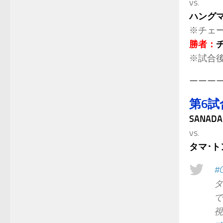
vs.
ハングマ
※チェ
勝者：
※試合
ーーー
第6試
SANADA
vs.
タマ･ト
#
タ
で
視