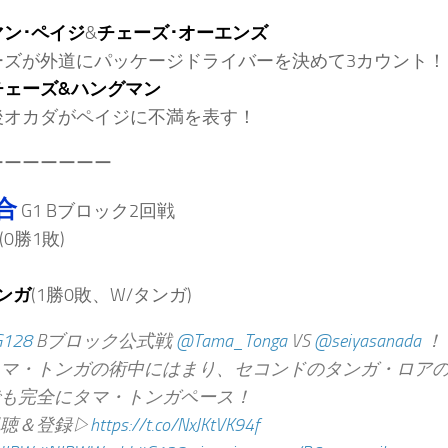
ン･ペイジ
&
チェーズ･オーエンズ
ーズが外道にパッケージドライバーを決めて3カウント！
チェーズ&ハングマン
後オカダがペイジに不満を表す！
ーーーーーーー
合
G1 Bブロック2回戦
(0勝1敗)
ンガ
(1勝0敗、W/タンガ)
G128
Bブロック公式戦
@Tama_Tonga
VS
@seiyasanada
！
マ・トンガの術中にはまり、セコンドのタンガ・ロアの攻
も完全にタマ・トンガペース！
聴＆登録▷
https://t.co/NxJKtVK94f