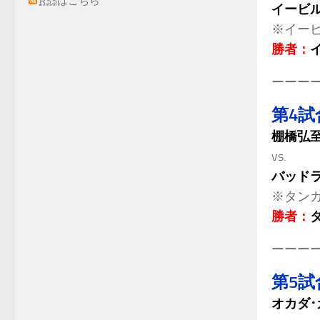
RSS
はこちら
イービ
※イー
勝者：
イ
ーーー
第4試
棚橋弘
vs.
バッド
※タン
勝者：
ーーー
第5試
オカダ･