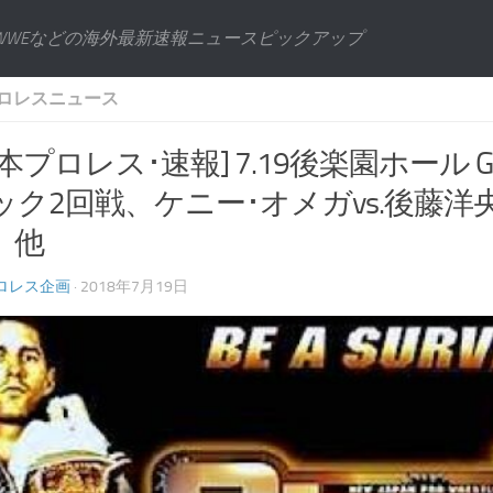
WWEなどの海外最新速報ニュースピックアップ
ロレスニュース
本プロレス･速報] 7.19後楽園ホール
ック2回戦、ケニー･オメガvs.後藤洋
、他
ロレス企画
· 2018年7月19日