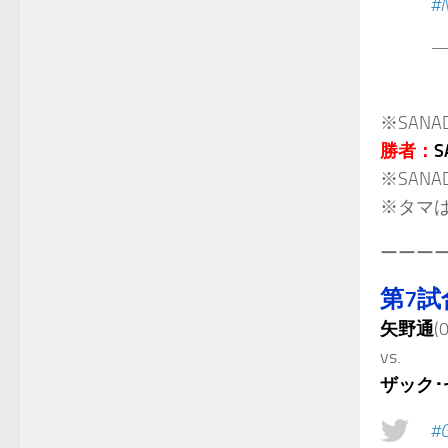
#
— 
※SAN
勝者：
S
※SAN
※タマは
ーーー
第7試
矢野通
(
vs.
ザック･
#