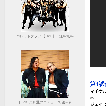
バレットクラブ 【DVD】※送料無料
第1試
マイケル
vs.
[DVD] 矢野通プロデュース 第4弾
ジェイ･