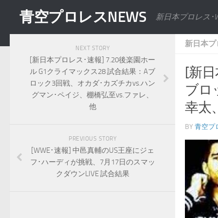
青空プロレスNEWS
新日本プロレス･
新日本プ
NEXT STORY
[新日本プロレス･速報] 7.20後楽園ホー
[新日
ル G1クライマックス28 試合結果：Aブ
ロック3回戦、オカダ･カズチカvs.ハン
ブロ
グマン･ペイジ、棚橋弘至vs.ファレ、
幸太
他
BY
青空プ
PREVIOUS STORY
[WWE･速報] 中邑真輔のUS王座にジェ
フ･ハーディが挑戦、7月17日のスマッ
クダウンLIVE 試合結果