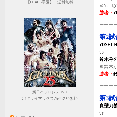
【CHAOS学園】※送料無料
※YOH
勝者：
ーーー
第2試
YOSHI-
vs.
鈴木み
※鈴木
勝者：
ーーー
新日本プロレスDVD
第3試
G1クライマックス25※送料無料
真壁刀
vs.