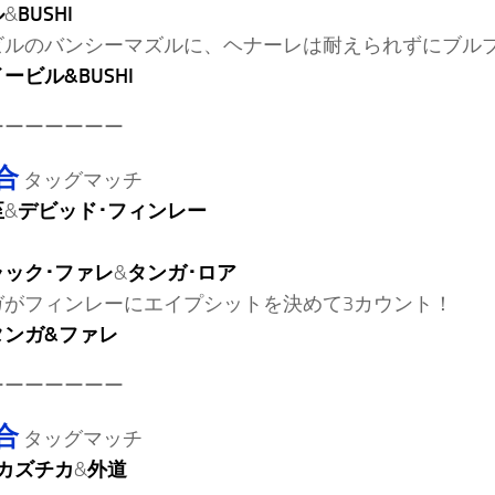
ル
&
BUSHI
ビルのバンシーマズルに、ヘナーレは耐えられずにブル
ービル&BUSHI
ーーーーーーー
合
タッグマッチ
至
&
デビッド･フィンレー
ラック･ファレ
&
タンガ･ロア
ガがフィンレーにエイプシットを決めて3カウント！
タンガ&ファレ
ーーーーーーー
合
タッグマッチ
カズチカ
&
外道