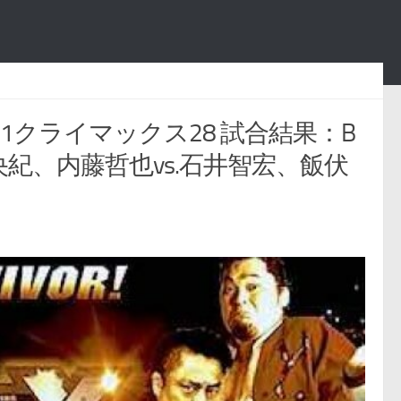
 G1クライマックス28 試合結果：B
央紀、内藤哲也vs.石井智宏、飯伏