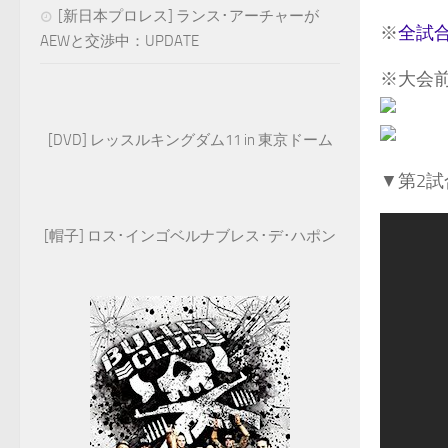
[新日本プロレス] ランス･アーチャーが
※
全試
AEWと交渉中：UPDATE
※大会
[DVD] レッスルキングダム11 in 東京ドーム
▼第2
[帽子] ロス･インゴベルナブレス･デ･ハポン