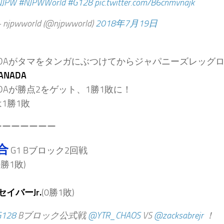
NJPW
#NJPWWorld
#G128
pic.twitter.com/B6cnmvnajk
njpwworld (@njpwworld)
2018年7月19日
ADAがタマをタンガにぶつけてからジャパニーズレッグ
ANADA
ADAが勝点2をゲット、1勝1敗に！
1勝1敗
ーーーーーーー
合
G1 Bブロック2回戦
0勝1敗)
セイバーJr.
(0勝1敗)
G128
Bブロック公式戦
@YTR_CHAOS
VS
@zacksabrejr
！