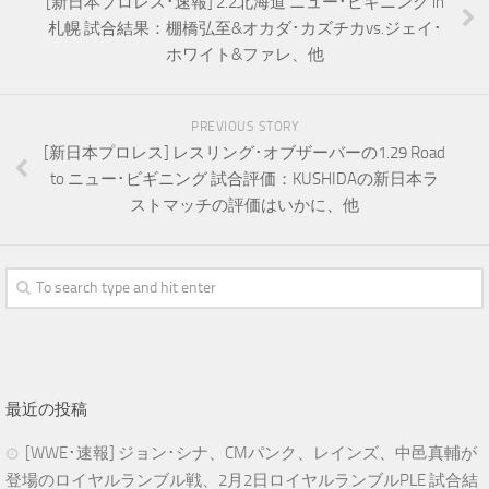
[新日本プロレス･速報] 2.2北海道 ニュー･ビギニング in
札幌 試合結果：棚橋弘至&オカダ･カズチカvs.ジェイ･
ホワイト&ファレ、他
PREVIOUS STORY
[新日本プロレス] レスリング･オブザーバーの1.29 Road
to ニュー･ビギニング 試合評価：KUSHIDAの新日本ラ
ストマッチの評価はいかに、他
最近の投稿
[WWE･速報] ジョン･シナ、CMパンク、レインズ、中邑真輔が
登場のロイヤルランブル戦、2月2日ロイヤルランブルPLE 試合結