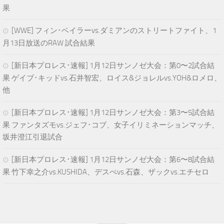
果
[WWE] フィン･ベイラーvs.ダミアンのストリートファイト、1
月13日放送のRAW 試合結果
[新日本プロレス･速報] 1月12日サンノゼ大会：第0〜2試合結
果 ゲイブ･キッドvs.石井智宏、ロイス&ジョレルvs.YOH&ロメロ、
他
[新日本プロレス･速報] 1月12日サンノゼ大会：第3〜5試合結
果 ファンタズモvs.ジェフ･コブ、女子イリミネーションマッチ、
坂井澄江引退試合
[新日本プロレス･速報] 1月12日サンノゼ大会：第6〜8試合結
果 竹下幸之介vs.KUSHIDA、デスぺvs.石森、ザックvs.エチセロ