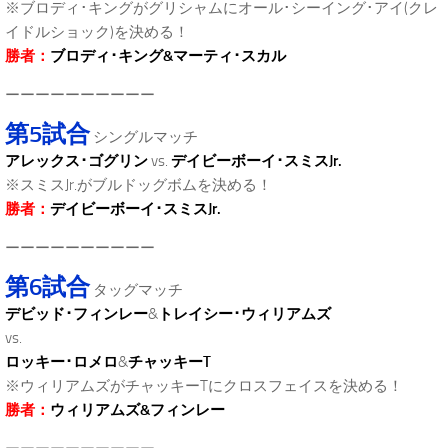
※ブロディ･キングがグリシャムにオール･シーイング･アイ(クレ
イドルショック)を決める！
勝者：
ブロディ･キング&マーティ･スカル
ーーーーーーーーーー
第5試合
シングルマッチ
アレックス･ゴグリン
vs.
デイビーボーイ･スミスJr.
※スミスJr.がブルドッグボムを決める！
勝者：
デイビーボーイ･スミスJr.
ーーーーーーーーーー
第6試合
タッグマッチ
デビッド･フィンレー
&
トレイシー･ウィリアムズ
vs.
ロッキー･ロメロ
&
チャッキーT
※ウィリアムズがチャッキーTにクロスフェイスを決める！
勝者：
ウィリアムズ&フィンレー