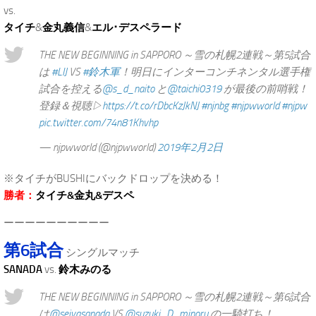
vs.
タイチ
&
金丸義信
&
エル･デスペラード
THE NEW BEGINNING in SAPPORO ～雪の札幌2連戦～第5試合
は
#LIJ
VS
#鈴木軍
！明日にインターコンチネンタル選手権
試合を控える
@s_d_naito
と
@taichi0319
が最後の前哨戦！
登録＆視聴▷
https://t.co/rDbcKzJkNJ
#njnbg
#njpwworld
#njpw
pic.twitter.com/74n81Khvhp
— njpwworld (@njpwworld)
2019年2月2日
※タイチがBUSHIにバックドロップを決める！
勝者：
タイチ&金丸&デスペ
ーーーーーーーーーー
第6試合
シングルマッチ
SANADA
vs.
鈴木みのる
THE NEW BEGINNING in SAPPORO ～雪の札幌2連戦～第6試合
は
@seiyasanada
VS
@suzuki_D_minoru
の一騎打ち！