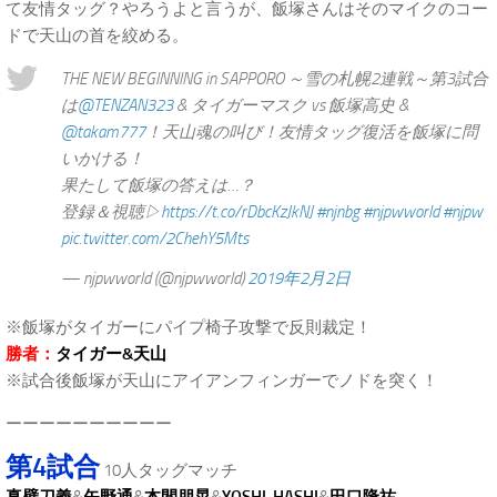
て友情タッグ？やろうよと言うが、飯塚さんはそのマイクのコー
ドで天山の首を絞める。
THE NEW BEGINNING in SAPPORO ～雪の札幌2連戦～第3試合
は
@TENZAN323
& タイガーマスク vs 飯塚高史 &
@takam777
！天山魂の叫び！友情タッグ復活を飯塚に問
いかける！
果たして飯塚の答えは…？
登録＆視聴▷
https://t.co/rDbcKzJkNJ
#njnbg
#njpwworld
#njpw
pic.twitter.com/2ChehY5Mts
— njpwworld (@njpwworld)
2019年2月2日
※飯塚がタイガーにパイプ椅子攻撃で反則裁定！
勝者：
タイガー&天山
※試合後飯塚が天山にアイアンフィンガーでノドを突く！
ーーーーーーーーーー
第4試合
10人タッグマッチ
真壁刀義
&
矢野通
&
本間朋晃
&
YOSHI-HASHI
&
田口隆祐