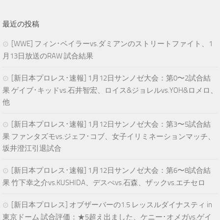
最近の投稿
[WWE] フィン･ベイラーvs.ダミアンのストリートファイト、1
月13日放送のRAW 試合結果
[新日本プロレス･速報] 1月12日サンノゼ大会：第0〜2試合結
果 ゲイブ･キッドvs.石井智宏、ロイス&ジョレルvs.YOH&ロメロ、
他
[新日本プロレス･速報] 1月12日サンノゼ大会：第3〜5試合結
果 ファンタズモvs.ジェフ･コブ、女子イリミネーションマッチ、
坂井澄江引退試合
[新日本プロレス･速報] 1月12日サンノゼ大会：第6〜8試合結
果 竹下幸之介vs.KUSHIDA、デスぺvs.石森、ザックvs.エチセロ
[新日本プロレス] オブザーバーの1.5 レッスルダイナスティ in
東京ドーム 試合評価：★5超え出ました、ケニー･オメガvs.ゲイ