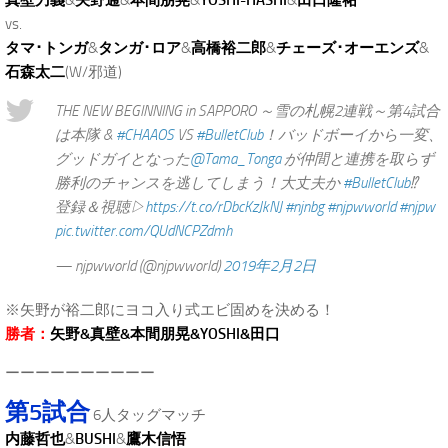
vs.
タマ･トンガ
&
タンガ･ロア
&
高橋裕二郎
&
チェーズ･オーエンズ
&
石森太二
(W/邪道)
THE NEW BEGINNING in SAPPORO ～雪の札幌2連戦～第4試合
は本隊 &
#CHAAOS
VS
#BulletClub
！バッドボーイから一変、
グッドガイとなった
@Tama_Tonga
が仲間と連携を取らず
勝利のチャンスを逃してしまう！大丈夫か
#BulletClub
⁉︎
登録＆視聴▷
https://t.co/rDbcKzJkNJ
#njnbg
#njpwworld
#njpw
pic.twitter.com/QUdNCPZdmh
— njpwworld (@njpwworld)
2019年2月2日
※矢野が裕二郎にヨコ入り式エビ固めを決める！
勝者：
矢野&真壁&本間朋晃&YOSHI&田口
ーーーーーーーーーー
第5試合
6人タッグマッチ
内藤哲也
&
BUSHI
&
鷹木信悟