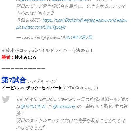
明日のダッグ選手権試合を目前に、先手を取ることがで
きるのはどちらだ⁉︎
登録＆視聴▷
https://t.co/rDbcKzJkNJ
#njnbg
#njpwworld
#njpw
pic.twitter.com/UW0Yg58yls
— njpwworld (@njpwworld)
2019年2月2日
※鈴木がゴッチ式パイルドライバーを決める！
勝者：
鈴木みのる
ーーーーーーーーーー
第7試合
シングルマッチ
イービル
vs.
ザック･セイバーJr.
(W/TAKAみちのく)
THE NEW BEGINNING in SAPPORO ～雪の札幌2連戦～第7試合
は
@151012EVIL
VS
@zacksabrejr
の一騎打ち！剛 VS 柔の対
決！
明日のタイトルマッチに向けて先手を取ることができる
のはどちらだ⁉︎