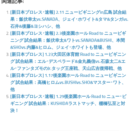
関連記事:
[新日本プロレス･速報] 2.11 ニュービギニングin広島 試合結
果：飯伏幸太vs.SANADA、ジェイ･ホワイト&タマ&タンガvs.
石井&後藤&ヨシハシ、他
[新日本プロレス･速報] 2.3後楽園ホール Road to ニュービギ
ニング 試合結果：飯伏幸太&ワトvs.SANADA&BUSHI、本間
&SHOvs.内藤&ヒロム、ジェイ･ホワイトも登場、他
[新日本プロレス] 1.23大田区体育館 Road to ニュービギニン
グ 試合結果：エル･デスペラード&金丸義信vs.石森太二&エ
ル･ファンタズモのJr.タッグ王座戦、天山広吉復帰戦、他
[新日本プロレス] 1.17後楽園ホール Road to ニュービギニン
グ 試合結果：高橋ヒロムvs.BUSHIvs.SHO&マスター･ワト、
他
[新日本プロレス･速報] 1.29後楽園ホール Road to ニュー･ビ
ギニング 試合結果：KUSHIDAラストマッチ、棚橋弘至と対
決！