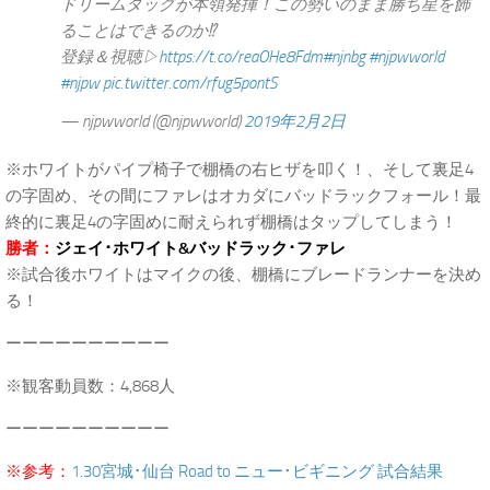
ドリームタッグが本領発揮！この勢いのまま勝ち星を飾
ることはできるのか⁉︎
登録＆視聴▷
https://t.co/reaOHe8Fdm
#njnbg
#njpwworld
#njpw
pic.twitter.com/rfug5pontS
— njpwworld (@njpwworld)
2019年2月2日
※ホワイトがパイプ椅子で棚橋の右ヒザを叩く！、そして裏足4
の字固め、その間にファレはオカダにバッドラックフォール！最
終的に裏足4の字固めに耐えられず棚橋はタップしてしまう！
勝者：
ジェイ･ホワイト&バッドラック･ファレ
※試合後ホワイトはマイクの後、棚橋にブレードランナーを決め
る！
ーーーーーーーーーー
※観客動員数：4,868人
ーーーーーーーーーー
※参考：
1.30宮城･仙台 Road to ニュー･ビギニング 試合結果