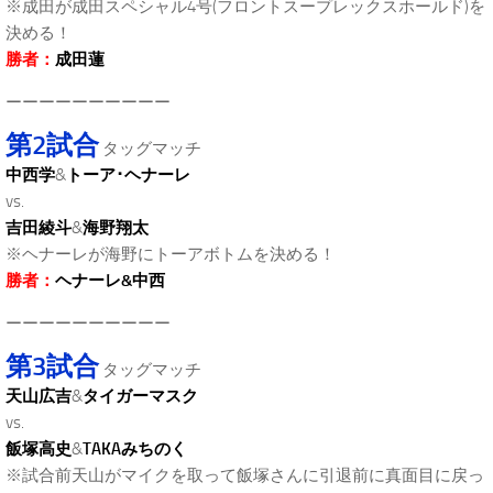
※成田が成田スペシャル4号(フロントスープレックスホールド)を
決める！
勝者：
成田蓮
ーーーーーーーーーー
第2試合
タッグマッチ
中西学
&
トーア･ヘナーレ
vs.
吉田綾斗
&
海野翔太
※ヘナーレが海野にトーアボトムを決める！
勝者：
ヘナーレ&中西
ーーーーーーーーーー
第3試合
タッグマッチ
天山広吉
&
タイガーマスク
vs.
飯塚高史
&
TAKAみちのく
※試合前天山がマイクを取って飯塚さんに引退前に真面目に戻っ