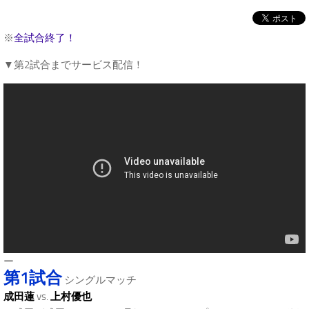
※
全試合終了！
▼第2試合までサービス配信！
ー
第1試合
シングルマッチ
成田蓮
vs.
上村優也