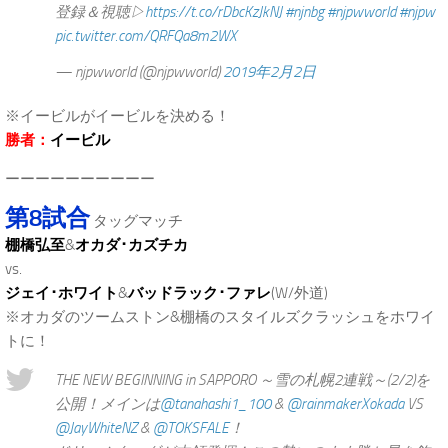
登録＆視聴▷
https://t.co/rDbcKzJkNJ
#njnbg
#njpwworld
#njpw
pic.twitter.com/QRFQa8m2WX
— njpwworld (@njpwworld)
2019年2月2日
※イービルがイービルを決める！
勝者：
イービル
ーーーーーーーーーー
第8試合
タッグマッチ
棚橋弘至
&
オカダ･カズチカ
vs.
ジェイ･ホワイト
&
バッドラック･ファレ
(W/外道)
※オカダのツームストン&棚橋のスタイルズクラッシュをホワイ
トに！
THE NEW BEGINNING in SAPPORO ～雪の札幌2連戦～(2/2)を
公開！メインは
@tanahashi1_100
&
@rainmakerXokada
VS
@JayWhiteNZ
&
@TOKSFALE
！