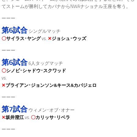
てストームが勝利してカバナからNWAナショナル王座を奪う。
ーーー
第6試合
シングルマッチ
〇
サイラス･ヤング
vs.
✕
ジョシュ･ウッズ
ーーー
第6試合
6人タッグマッチ
〇
シノビ･シャドウ･スクワッド
vs.
✕
ブライアン･ジョンソン&キース&カバジェロ
ーーー
第7試合
ウィメン･オブ･オナー
✕
坂井澄江
vs.
〇
カリッサ･リベラ
ーーー