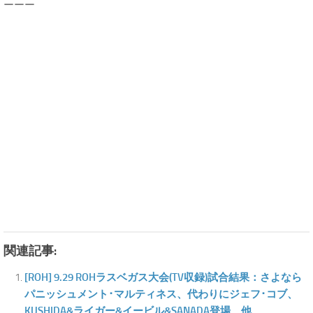
ーーー
関連記事:
[ROH] 9.29 ROHラスベガス大会(TV収録)試合結果：さよなら
パニッシュメント･マルティネス、代わりにジェフ･コブ、
KUSHIDA&ライガー&イービル&SANADA登場、他