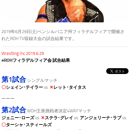
2019年6月29日(土)ペンシルバニア州フィラデルフィアで開催さ
れたROH TV収録大会の試合結果です。
Wrestling Inc 2019.6.29
■
ROHフィラデルフィア会 試合結果
第1試合
シングルマッチ
〇
シェイン･テイラー
vs.
✕
レット･タイタス
ーーー
第2試合
WOH王座挑戦者決定4WAYマッチ
ジェニー･ローズ
vs.
✕
ステラ･グレイ
vs.
アンジェリーナ･ラブ
vs.
〇
ターシャ･スティールズ