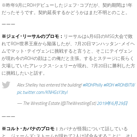
※昨年9月にROHデビューしたジェフ･コブだが、契約期間は1年
だったそうです。契約延長するかどうかはまだ不明とのこと。
ーーー
※ジェイ･リーサルのプロモ：
リーサルは4月6日のMSG大会で敗
れてROH世界王座から陥落したが、7月20日マンハッタン･メイヘ
ムでマット･テイヴェンに挑戦すると言うと、そこにテイヴェン
が現れ今のROHの顔はこの俺だと主張。するとステージに長らく
欠場していたアレックス･シェリーが現れ、7月20日に勝利した方
に挑戦したいと話す。
Alex Shelley has entered the building!
#ROHPhilly
#ROH
#ROHBITW
pic.twitter.com/KNHGsY3tyI
— The Wrestling Estate (@TheWrestlingEst)
2019年6月29日
ーーー
※コルト･カバナのプロモ：
カバナが怪我について話している
と、ジェームズ･ストームが現れて2人は試合をすることに。そし