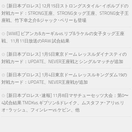
[新日本プロレス] 12月15日ストロングスタイル･イボルブドの
対戦カード：STRONG王座、STRONGタッグ王座、STRONG女子王
座戦、竹下幸之介&ジャック･ペリーも登場
[WWE] ビアンカ&カーギルvs.リブ&ラケルの女子タッグ王座
戦、11月11日放送のRAW 試合結果
[新日本プロレス] 1月5日東京ドーム レッスルダイナスティの
対戦カード：UPDATE、NEVER王座戦とシングルマッチが追加
[新日本プロレス] 1月4日東京ドーム レッスルキングダム19の
対戦カード：UPDATE、NEVER王座戦が追加
[新日本プロレス･速報] 11月8日マサチューセッツ大会：第0〜
4試合結果 TMDKvs.ギブソン&ドレイク、ムスタファ･アリvs.リ
オ･ラッシュ、フィンレーvs.ケビン、他