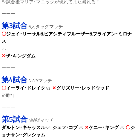
※試合後マリア･マニックが現れてまた暴れる！
ーーー
第3試合
6人タッグマッチ
〇
ジェイ･リーサル&ビアシティブルーザー&ブライアン･ミロナ
ス
vs.
✕
ザ･キングダム
ーーー
第4試合
NWAマッチ
〇
イーライ･ドレイク
vs.
✕
グリズリー･レッドウッド
※昨年
ーーー
第5試合
4WAYマッチ
ダルトン･キャッスル
vs.
ジェフ･コブ
vs.
✕
ケニー･キング
vs.
〇
ジ
ョナサン･グレシャム