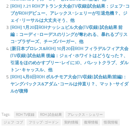
[ROH] 7.21 ROHアトランタ大会(TV収録)試合結果：ジェフ･コ
ブがROHデビュー、アレックス･シェリーが引退危機？、ジ
ェイ･リーサルは大丈夫そう、他
[ROH] 1月20日ROHナッシュビル大会(TV収録) 試合結果 前
編：コーディ･ローデスのリングが奪われる、暴れるブリス
コ･ブラザーズ、チーズバーガー、他
[新日本プロレス&ROH] 10月20日ROH フィラデルフィア大会
(TV収録) 試合結果 後編：ジェイ･ホワイトはどうなった？、
引退をほのめかすブリー･レイに3D、バレットクラブ、ダル
トン･キャッスル、他
[ROH] 4月8日ROH ボルチモア大会(TV収録) 試合結果(前編)：
ヤングバックス&アダム･コールは仲直り？、マット･サイダ
ルが復帰
Tags:
ROH TV収録
ROH 試合結果
アレックス・シェリー
ジェフ･コブ
フリップ･ゴードン
契約情報
復帰情報
怪我情報