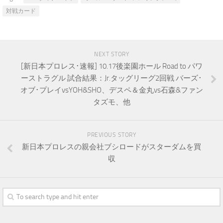
対戦カード
NEXT STORY
[新日本プロレス･速報] 10.17後楽園ホール Road to パワ
ーストラグル 試合結果：Jr.タッグリーグ2回戦 バーズ･
オブ･プレイvsYOH&SHO、デスペ＆金丸vs石森&ファン
タズモ、他
PREVIOUS STORY
新日本プロレスの親会社ブシロードがスターダムを買
収