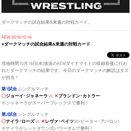
ダークマッチの試合結果&来週の対戦カード。
AEW 2019.10.16
■
ダークマッチの試合結果&来週の対戦カード
現地時間10月16日(水)放送のAEWダイナマイトの収録前後に行わ
れたダークマッチの結果です。今日のダークマッチの解説はタズ
が担当！
第1試合
シングルマッチ
〇
ジョーイ･ジャネーラ
vs.
✕
ブランドン･カトラー
※ジャネーラがスーパープレックスで勝利！
第2試合
シングルマッチ
〇
ナイラ･ローズ
vs.
✕
レヴァ･ベイツ
(W/ピーター･アバロン)
※ナイラがシットダウン式パワーボムで勝利！