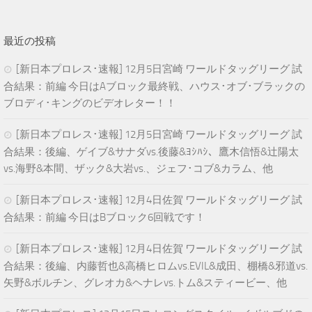
最近の投稿
[新日本プロレス･速報] 12月5日宮崎 ワールドタッグリーグ 試
合結果：前編 今日はAブロック最終戦、ハウス･オブ･ブラックの
ブロディ･キングのビデオレター！！
[新日本プロレス･速報] 12月5日宮崎 ワールドタッグリーグ 試
合結果：後編、ゲイブ&サナダvs.後藤&ﾖｼﾊｼ、鷹木信悟&辻陽太
vs.海野&本間、ザック&大岩vs.、ジェフ･コブ&カラム、他
[新日本プロレス･速報] 12月4日佐賀 ワールドタッグリーグ 試
合結果：前編 今日はBブロック6回戦です！
[新日本プロレス･速報] 12月4日佐賀 ワールドタッグリーグ 試
合結果：後編、内藤哲也&高橋ヒロムvs.EVIL&成田、棚橋&邪道vs.
矢野&ボルチン、グレオカ&ヘナレvs.トム&スティービー、他