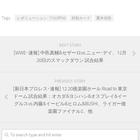
Tags:
レボリューション･プロ(RPW)
対戦カード
鷹木信悟
NEXT STORY
[WWE･速報] 中邑真輔&セザーロvs.ニュー･デイ、12月
20日のスマックダウン 試合結果
PREVIOUS STORY
[新日本プロレス･速報] 12.20後楽園ホール Road to 東京
ドーム 試合結果：オカダ&ヨシハシ&オスプレイ&イー
グルスvs.内藤&イービル&ヒロム&BUSHI、ライガー後
楽園ファイナル2、他