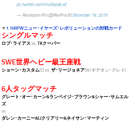
pic.twitter.com/mvDejodLvd
— Revolution Pro (@RevProUK)
December 19, 2019
▼
1.10RPWニュー･イヤーズ･レボリューションの対戦カード
シングルマッチ
ロブ･ライアス
vs.
TKクーパー
.
SWE世界ヘビー級王座戦
ショーン･カスタム
(C) vs.
ザ･リージョネア
(W/ギデオン･グレイ)
.
6人タッグマッチ
グレート･オー･カーン&ランペイジ･ブラウン&シャー･サムエル
ズ
vs.
ダレン･カーニー&LJクリアリー&ネイサン･マーティン
.