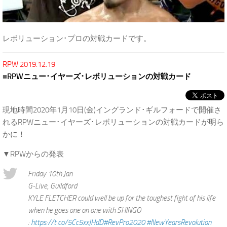
レボリューション･プロの対戦カードです。
RPW 2019.12.19
■
RPWニュー･イヤーズ･レボリューションの対戦カード
現地時間2020年1月10日(金)イングランド･ギルフォードで開催さ
れるRPWニュー･イヤーズ･レボリューションの対戦カードが明ら
かに！
▼RPWからの発表
Friday 10th Jan
G-Live, Guildford
KYLE FLETCHER could well be up for the toughest fight of his life
when he goes one on one with SHINGO
:
https://t.co/5Cc5xxJHdD
#RevPro2020
#NewYearsRevolution