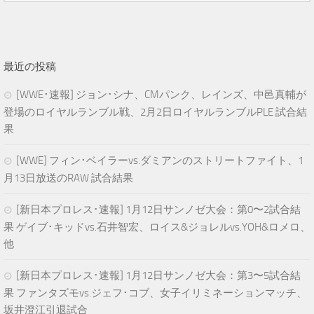
最近の投稿
[WWE･速報] ジョン･シナ、CMパンク、レインズ、中邑真輔が
登場のロイヤルランブル戦、2月2日ロイヤルランブルPLE 試合結
果
[WWE] フィン･ベイラーvs.ダミアンのストリートファイト、1
月13日放送のRAW 試合結果
[新日本プロレス･速報] 1月12日サンノゼ大会：第0〜2試合結
果 ゲイブ･キッドvs.石井智宏、ロイス&ジョレルvs.YOH&ロメロ、
他
[新日本プロレス･速報] 1月12日サンノゼ大会：第3〜5試合結
果 ファンタズモvs.ジェフ･コブ、女子イリミネーションマッチ、
坂井澄江引退試合