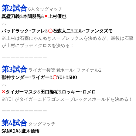
第2試合
6人タッグマッチ
真壁刀義
&
本間朋晃
&
✕
上村優也
vs.
バッドラック･ファレ
&
〇
石森太二
&
エル･ファンタズモ
※上村は石森にかんぬきスープレックスを決めるが、最後は石森
が上村にブラディクロスを決める！
ーーーーーーーーーー
第3試合
ライガー後楽園ホール･ファイナル2
獣神サンダー･ライガー
&
〇
YOH
&
SHO
vs.
✕
タイガーマスク
&
田口隆祐
&
ロッキー･ロメロ
※YOHがタイガーにドラゴンスープレックスホールドを決める！
ーーーーーーーーーー
第4試合
タッグマッチ
SANADA
&
鷹木信悟