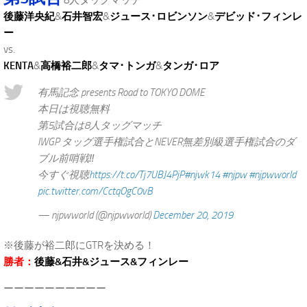
後藤洋央紀
&
石井智宏
&
ジュース･ロビンソン
&
デビッド･フィンレ
ー
vs.
KENTA
&
高橋裕二郎
&
タマ･トンガ
&
タンガ･ロア
有馬記念 presents Road to TOKYO DOME
本日は視聴無料
第5試合は8人タッグマッチ
IWGP タッグ選手権試合とNEVER無差別級選手権試合のダ
ブル前哨戦‼️
今すぐ視聴
https://t.co/Tj7UBJ4PjP
#njwk14
#njpw
#njpwworld
pic.twitter.com/CctqOgC0vB
— njpwworld (@njpwworld)
December 20, 2019
※後藤が裕二郎にGTRを決める！
勝者：
後藤&石井&ジュース&フィンレー
ーーーーーーーーーー