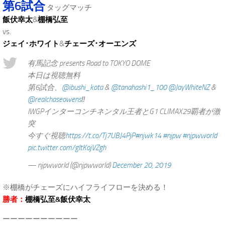
第6試合
タッグマッチ
飯伏幸太
&
棚橋弘至
vs.
ジェイ･ホワイト
&
チェーズ･オーエンズ
有馬記念 presents Road to TOKYO DOME
本日は視聴無料
第6試合、
@ibushi_kota
&
@tanahashi1_100
@JayWhiteNZ
&
@realchaseowens
‼️
IWGPインターコンチネンタル王者とG1 CLIMAX29覇者が激
突
今すぐ視聴
https://t.co/Tj7UBJ4PjP
#njwk14
#njpw
#njpwworld
pic.twitter.com/gItKojVZgh
— njpwworld (@njpwworld)
December 20, 2019
※棚橋がチェーズにハイフライフローを決める！
勝者：
棚橋弘至&飯伏幸太
ーーーーーーーーーー