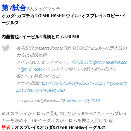
第7試合
8人タッグマッチ
オカダ･カズチカ
&
YOSHI-HASHI
&
ウィル･オスプレイ
&
ロビー･イ
ーグルス
vs.
内藤哲也
&
イービル
&
高橋ヒロム
&
BUSHI
有馬記念 presents Road to TOKYO DOME(12/20)を公開本日の
大会は視聴無料
メインは8人タッグマッチ、
#CAOS
#LIJ
‼️
@rainmakerXokada
と
@s_d_naito
がリング上で激しい攻防を繰り広げる
果たして勝負の行方は
今すぐ視聴
https://t.co/Tj7UBJ4PjP
#njwk14
#njpw
#njpwworld
pic.twitter.com/ie7e9djw6O
— njpwworld (@njpwworld)
December 20, 2019
※オスプレイがヒロムに見せつけながらBUSHIにストームブレイ
カーを決める！(※イーグルスがヒロムを押さえ付けてる)
勝者：
オスプレイ&オカダ&YOSHI-HASHI&イーグルス