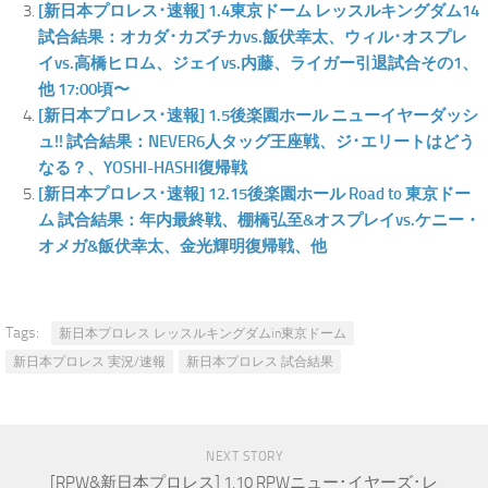
[新日本プロレス･速報] 1.4東京ドーム レッスルキングダム14
試合結果：オカダ･カズチカvs.飯伏幸太、ウィル･オスプレ
イvs.高橋ヒロム、ジェイvs.内藤、ライガー引退試合その1、
他 17:00頃〜
[新日本プロレス･速報] 1.5後楽園ホール ニューイヤーダッシ
ュ!! 試合結果：NEVER6人タッグ王座戦、ジ･エリートはどう
なる？、YOSHI-HASHI復帰戦
[新日本プロレス･速報] 12.15後楽園ホール Road to 東京ドー
ム 試合結果：年内最終戦、棚橋弘至&オスプレイvs.ケニー・
オメガ&飯伏幸太、金光輝明復帰戦、他
Tags:
新日本プロレス レッスルキングダムin東京ドーム
新日本プロレス 実況/速報
新日本プロレス 試合結果
NEXT STORY
[RPW&新日本プロレス] 1.10 RPWニュー･イヤーズ･レ