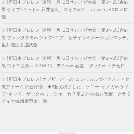
[新日本プロレス･速報] 1月12日サンノゼ大会：第0〜2試合結
果 ゲイブ･キッドvs.石井智宏、ロイス&ジョレルvs.YOH&ロメロ、
他
[新日本プロレス･速報] 1月12日サンノゼ大会：第3〜5試合結
果 ファンタズモvs.ジェフ･コブ、女子イリミネーションマッチ、
坂井澄江引退試合
[新日本プロレス･速報] 1月12日サンノゼ大会：第6〜8試合結
果 竹下幸之介vs.KUSHIDA、デスぺvs.石森、ザックvs.エチセロ
[新日本プロレス] オブザーバーの1.5 レッスルダイナスティ in
東京ドーム 試合評価：★5超え出ました、ケニー･オメガvs.ゲイ
ブ･キッド、ザックvs.リコシェ、竹下幸之介vs.石井智宏、クラウ
ディオvs.海野翔太、他