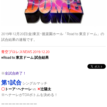
2019年12月20日(金)東京･後楽園ホール「Road to 東京ドーム」の
試合結果の速報です。
青空プロレスNEWS 2019.12.20
■
Road to 東京ドーム 試合結果
※
全試合終了！
第1試合
シングルマッチ
〇
トーア･ヘナーレ
vs.
✕
辻陽太
※ヘナーレがTOAボトムを決める！
ーーーーーーーーーー