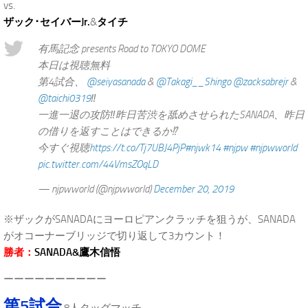
vs.
ザック･セイバーJr.
&
タイチ
有馬記念 presents Road to TOKYO DOME
本日は視聴無料
第4試合、
@seiyasanada
&
@Takagi__Shingo
@zacksabrejr
&
@taichi0319
‼️
一進一退の攻防‼️昨日苦渋を舐めさせられたSANADA、昨日
の借りを返すことはできるか⁉️
今すぐ視聴
https://t.co/Tj7UBJ4PjP
#njwk14
#njpw
#njpwworld
pic.twitter.com/44VmsZOqLD
— njpwworld (@njpwworld)
December 20, 2019
※ザックがSANADAにヨーロピアンクラッチを狙うが、SANADA
がオコーナーブリッジで切り返して3カウント！
勝者：
SANADA&鷹木信悟
ーーーーーーーーーー
第5試合
8人タッグマッチ