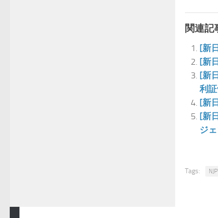
関連記事
[新
[新
[新
利証
[新
[新
ジェ
Tags:
N