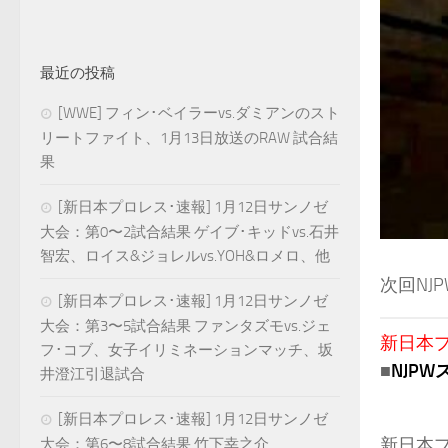
最近の投稿
[WWE] フィン･ベイラーvs.ダミアンのスト
リートファイト、1月13日放送のRAW 試合結
果
[新日本プロレス･速報] 1月12日サンノゼ
大会：第0〜2試合結果 ゲイブ･キッドvs.石井
智宏、ロイス&ジョレルvs.YOH&ロメロ、他
次回NJ
[新日本プロレス･速報] 1月12日サンノゼ
大会：第3〜5試合結果 ファンタズモvs.ジェ
新日本プロ
フ･コブ、女子イリミネーションマッチ、坂
■
NJP
井澄江引退試合
[新日本プロレス･速報] 1月12日サンノゼ
新日本プ
大会：第6〜8試合結果 竹下幸之介