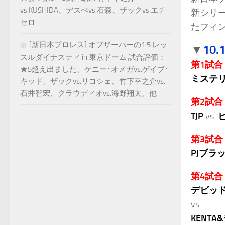
vs.KUSHIDA、デスぺvs.石森、ザックvs.エチ
新シリー
セロ
たフィ
[新日本プロレス] オブザーバーの1.5 レッ
10
▼
スルダイナスティ in 東京ドーム 試合評価：
第1試合
★5超え出ました、ケニー･オメガvs.ゲイブ･
ミステ
キッド、ザックvs.リコシェ、竹下幸之介vs.
石井智宏、クラウディオvs.海野翔太、他
第2試合
TJP
vs.
第3試合
PJブラ
第4試合
デビッド
vs.
KENT