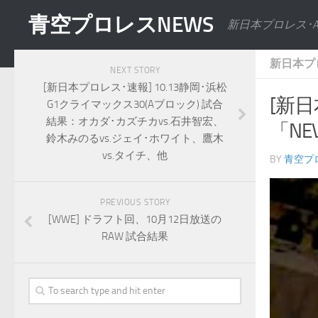
青空プロレスNEWS
新日本プロレス･
新日本プ
NEXT STORY
[新日本プロレス･速報] 10.13静岡･浜松
[新
G1クライマックス30(Aブロック) 試合
結果：オカダ･カズチカvs.石井智宏、
「N
鈴木みのるvs.ジェイ･ホワイト、鷹木
vs.タイチ、他
BY
青空プ
PREVIOUS STORY
[WWE] ドラフト回、10月12日放送の
RAW 試合結果