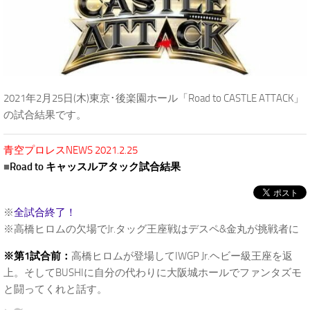
2021年2月25日(木)東京･後楽園ホール「Road to CASTLE ATTACK」
の試合結果です。
青空プロレスNEWS 2021.2.25
■
Road to キャッスルアタック試合結果
※
全試合終了！
※高橋ヒロムの欠場でJr.タッグ王座戦はデスペ&金丸が挑戦者に
※第1試合前：
高橋ヒロムが登場してIWGP Jr.ヘビー級王座を返
上。そしてBUSHIに自分の代わりに大阪城ホールでファンタズモ
と闘ってくれと話す。