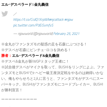
エル･デスペラード
&
金丸義信
／
https://t.co/CcdQ1XrpWA
#njcattack
#njpw
pic.twitter.com/P3EiSvmfvS
— njpwworld (@njpwworld)
February 25, 2021
※金丸がファンタズモの疑惑の足を石森にぶつける！
※デスペが石森にピンチェ･ロコを決める！
勝者：
エル･デスペラード&金丸義信
※デスペ&金丸が新IWGP Jr.タッグ王者に！
※試合後デスペがマイクを取って、BUSHIをリングによぶ。ファ
ンタズモとBUSHIでJr.ヘビー級王座決定戦をやるのは納得いかな
い。俺もやらせろと2人に言うと、ファンタズモがデスペにスー
パーキック。BUSHIがファンタズモにコードブレイカー。BUSHI
が勝利宣言！
ーーーーーーーーーー