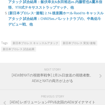
アタック 試合結果：飯伏幸太&永田裕志vs.内藤哲也&鷹木信
悟、YTR式テキサスストラップマッチ、他
[新日本プロレス･速報] 2.14 後楽園ホール Raod to キャッスル
アタック 試合結果：CHAOSvs.バレットクラブの、中島佑斗
デビュー戦、他
Tags:
新日本プロレス キャッスルアタック
新日本プロレス 実況/速報
新日本プロレス 試合結果
NEXT STORY
[AEW対NXTの視聴率戦争] 2月24日放送の視聴者数、
AEWとNXTの両方が上がる
PREVIOUS STORY
[AEW] レボリューションPPV&次回のAEWダイナマイト