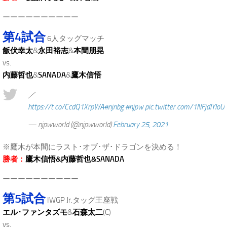
ーーーーーーーーーー
第4試合
6人タッグマッチ
飯伏幸太
&
永田裕志
&
本間朋晃
vs.
内藤哲也
&
SANADA
&
鷹木信悟
／
https://t.co/CcdQ1XrpWA
#njnbg
#njpw
pic.twitter.com/1NFjdIYIoU
— njpwworld (@njpwworld)
February 25, 2021
※鷹木が本間にラスト･オブ･ザ･ドラゴンを決める！
勝者：
鷹木信悟&内藤哲也&SANADA
ーーーーーーーーーー
第5試合
IWGP Jr.タッグ王座戦
エル･ファンタズモ
&
石森太二
(C)
vs.