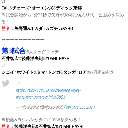
vs.
EVIL
&
チェーズ･オーエンズ
&
ディック東郷
※試合開始から1分23秒で矢野が東郷に横入り式エビ固めを決め
る！
勝者：
矢野通&オカダ･カズチカ&SHO
ーーーーーーーーーー
第3試合
6人タッグマッチ
石井智宏
&
後藤洋央紀
&
YOSHI-HASHI
vs.
ジェイ･ホワイト
&
タマ･トンガ
&
タンガ･ロア
(W/邪道&外道)
／
https://t.co/CcdQ1XrpWA
#njnbg
#njpw
pic.twitter.com/9mJnNoQbBb
— njpwworld (@njpwworld)
February 25, 2021
※後藤&ヨシハシがタマにGYWを決める！
勝者：
後藤洋央紀&石井智宏&YOSHI-HASHI