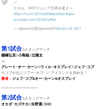
／
ヒロム、IWGPジュニア王座を返上へ
https://t.co/CcdQ1XrpWA
#njcattack
#njpw
pic.twitter.com/CEXk87uP6m
— njpwworld (@njpwworld)
February 25, 2021
.
第1試合
6人タッグマッチ
棚橋弘至
&
小島聡
&
辻陽太
vs.
グレート･オー･カーン
&
ウィル･オスプレイ
&
ジェフ･コブ
※コブが辻にツアー･オブ･ジ･アイランドを決める！
勝者：
ジェフ･コブ&オー･カーン&オスプレイ
ーーーーーーーーーー
第2試合
6人タッグマッチ
オカダ･カズチカ
&
矢野通
&
SHO