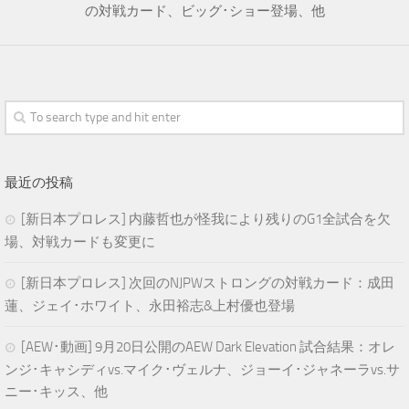
の対戦カード、ビッグ･ショー登場、他
最近の投稿
[新日本プロレス] 内藤哲也が怪我により残りのG1全試合を欠
場、対戦カードも変更に
[新日本プロレス] 次回のNJPWストロングの対戦カード：成田
蓮、ジェイ･ホワイト、永田裕志&上村優也登場
[AEW･動画] 9月20日公開のAEW Dark Elevation 試合結果：オレ
ンジ･キャシディvs.マイク･ヴェルナ、ジョーイ･ジャネーラvs.サ
ニー･キッス、他