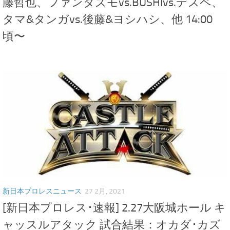
藤哲也、ファンタズモvs.BUSHIvs.デスペ、
タマ&タンガvs.後藤&ヨシハシ、他 14:00
頃〜
新日本プロレスニュース
27 2月, 2021
[新日本プロレス･速報] 2.27大阪城ホール キ
ャッスルアタック 試合結果：オカダ･カズ