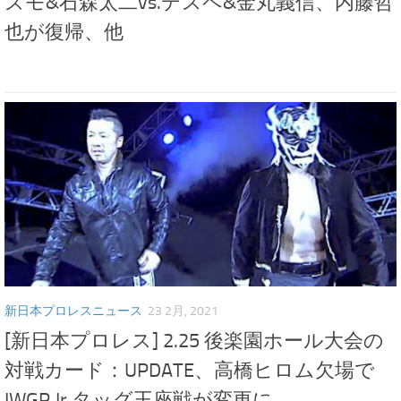
ズモ&石森太二vs.デスペ&金丸義信、内藤哲
也が復帰、他
新日本プロレスニュース
23 2月, 2021
[新日本プロレス] 2.25 後楽園ホール大会の
対戦カード：UPDATE、高橋ヒロム欠場で
IWGP Jr.タッグ王座戦が変更に