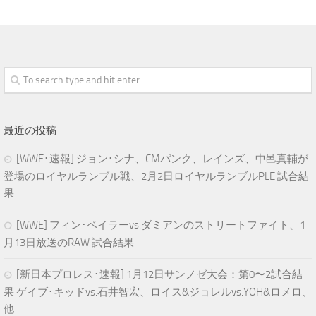
最近の投稿
[WWE･速報] ジョン･シナ、CMパンク、レインズ、中邑真輔が
登場のロイヤルランブル戦、2月2日ロイヤルランブルPLE 試合結
果
[WWE] フィン･ベイラーvs.ダミアンのストリートファイト、1
月13日放送のRAW 試合結果
[新日本プロレス･速報] 1月12日サンノゼ大会：第0〜2試合結
果 ゲイブ･キッドvs.石井智宏、ロイス&ジョレルvs.YOH&ロメロ、
他