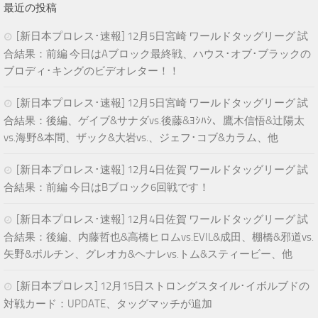
最近の投稿
[新日本プロレス･速報] 12月5日宮崎 ワールドタッグリーグ 試
合結果：前編 今日はAブロック最終戦、ハウス･オブ･ブラックの
ブロディ･キングのビデオレター！！
[新日本プロレス･速報] 12月5日宮崎 ワールドタッグリーグ 試
合結果：後編、ゲイブ&サナダvs.後藤&ﾖｼﾊｼ、鷹木信悟&辻陽太
vs.海野&本間、ザック&大岩vs.、ジェフ･コブ&カラム、他
[新日本プロレス･速報] 12月4日佐賀 ワールドタッグリーグ 試
合結果：前編 今日はBブロック6回戦です！
[新日本プロレス･速報] 12月4日佐賀 ワールドタッグリーグ 試
合結果：後編、内藤哲也&高橋ヒロムvs.EVIL&成田、棚橋&邪道vs.
矢野&ボルチン、グレオカ&ヘナレvs.トム&スティービー、他
[新日本プロレス] 12月15日ストロングスタイル･イボルブドの
対戦カード：UPDATE、タッグマッチが追加