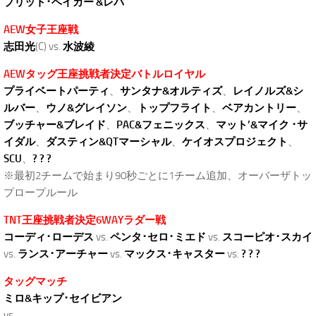
ブリット･ベイカー &レバ
AEW女子王座戦
志田光
(C) vs.
水波綾
AEWタッグ王座挑戦者決定バトルロイヤル
プライベートパーティ
、
サンタナ&オルティズ
、
レイノルズ&シ
ルバー
、
ウノ&グレイソン
、
トップフライト
、
ベアカントリー
、
ブッチャー&ブレイド
、
PAC&フェニックス
、
マット’&マイク ･サ
イダル
、
ダスティン&QTマーシャル
、
ケイオスプロジェクト
、
SCU
、
? ? ?
※最初2チームで始まり90秒ごとに1チーム追加、オーバーザトッ
プロープルール
TNT王座挑戦者決定6WAYラダー戦
コーディ･ローデス
vs.
ペンタ･セロ･ミエド
vs.
スコーピオ･スカイ
vs.
ランス･アーチャー
vs.
マックス･キャスター
vs.
? ? ?
タッグマッチ
ミロ&キップ･セイビアン
vs.