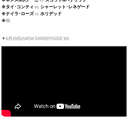
◆
ネメス&ボノーニ
vs.
スコット&パトリック
◆
タイ･コンティ
vs.
シャーレット･レネゲード
◆
ナイラ･ローズ
vs.
ホリデッド
◆他
.
▼6月29日のAEW DARK(EPISODE 95)
.