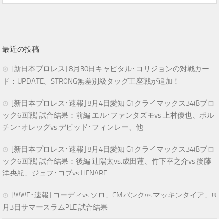
最近の投稿
[新日本プロレス] 8月30日キャピタル･コリジョンの対戦カー
ド：UPDATE、STRONG無差別級タッグ王座戦が追加！
[新日本プロレス･速報] 8月4日愛知 G1クライマックス34(Bブロ
ック6回戦) 試合結果：前編 エル･ファンタズモvs.上村優也、ボル
チン･オレッグvs.デビッド･フィンレー、他
[新日本プロレス･速報] 8月4日愛知 G1クライマックス34(Bブロ
ック6回戦) 試合結果：後編 辻陽太vs.成田蓮、竹下幸之介vs.後藤
洋央紀、ジェフ･コブvs.HENARE
[WWE･速報] コーディvs.ソロ、CMパンクvs.マッキンタイア、8
月3日サマースラムPLE 試合結果