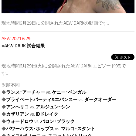
現地時間6月29日に公開されたAEW DARKの動画です。
AEW 2021.6.29
■
AEW DARK 試合結果
現地時間6月29日(火)に公開されたAEW DARK(エピソード95)で
す。
※順不同
◆
ランス･アーチャー
vs.
ケニー･ベンガル
◆
プライベートパーティ&エバンスー
vs.
ダークオーダー
◆
アンヘリコ
vs.
アルジュン･シン
◆
カザリアン
vs.
JDドレイク
◆
ウォードロウ
vs.
バロン･ブラック
◆
パワーハウス･ホッブス
vs.
マルコ･スタント