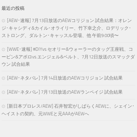
最近の投稿
[AEW･速報] 7月13日放送のAEWコリジョン 試合結果：オレン
ジ･キャシディ&カイル･オライリー、竹下幸之介、ロデリック･
ストロング、ダルトン･キャッスル登場、他 午前9:00頃〜
[WWE･速報] #DIYvs.セオリー&ウォーラーのタッグ王座戦、コ
ービン&アポロvs.エンジェル&ベルト、7月12日放送のスマックダ
ウン 試合結果
[AEW･ネタバレ] 7月14日放送のAEWコリジョン 試合結果
[AEW･ネタバレ] 7月13日放送のAEWランペイジ 試合結果
[新日本プロレス/AEW] 石井智宏がしばらくAEWに、シェイン･
ヘイストの契約、元WWEと元AAAがAEWへ