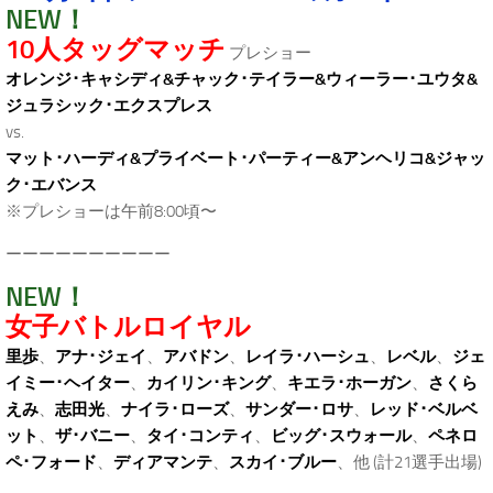
NEW！
10人タッグマッチ
プレショー
オレンジ･キャシディ&チャック･テイラー&ウィーラー･ユウタ&
ジュラシック･エクスプレス
vs.
マット･ハーディ&プライベート･パーティー&アンヘリコ&ジャッ
ク･エバンス
※プレショーは午前8:00頃〜
ーーーーーーーーーー
NEW！
女子バトルロイヤル
里歩
、
アナ･ジェイ
、
アバドン
、
レイラ･ハーシュ
、
レベル
、
ジェ
イミー･ヘイター
、
カイリン･キング
、
キエラ･ホーガン
、
さくら
えみ
、
志田光
、
ナイラ･ローズ
、
サンダー･ロサ
、
レッド･ベルベ
ット
、
ザ･バニー
、
タイ･コンティ
、
ビッグ･スウォール
、
ペネロ
ペ･フォード
、
ディアマンテ
、
スカイ･ブルー
、他 (計21選手出場)