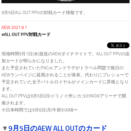
9月5日ALL OUT PPVの対戦カード情報です。
AEW 2021.9.1
■
ALL OUT PPV対戦カード
現地時間9月1日(水)放送のAEWダイナマイトで、ALL OUT PPVの追
加カードが明らかになりました。
また予定されていたPACvs.アンドラデがトラベル問題で後日の
AEWランペイジに延期されることが発表。代わりにプレショーで
予定されていた女子バトルロイヤルがメインカードに昇格となり
ます。
ALL OUT PPVは9月5日(日)イリノイ州シカゴのNOWアリーナで開
催されます。
※日本時間では9月6日(月)午前9:00頃〜
.
9月5日のAEW ALL OUTのカード
▼