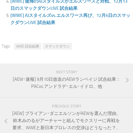
[WWE] 復帰のAJスタイルズがエルズワースと対戦、12月13
日のスマックダウンLIVE 試合結果
[WWE] AJスタイルズvs.エルスワース再び、12月6日のスマッ
クダウンLIVE 試合結果
Tags:
WWE 試合結果
スマックダウン
NEXT STORY
[AEW･速報] 9月10日放送のAEWランペイジ 試合結果：
PACvs.アンドラデ･エル･イドロ、他
PREVIOUS STORY
[AEW] ブライアン･ダニエルソンがAEWを選んだ理由、
鈴木みのるがアーチャーと組んでモクスリーに再戦を
要求、WWEと新日本プロレスの交渉はどうなった？、