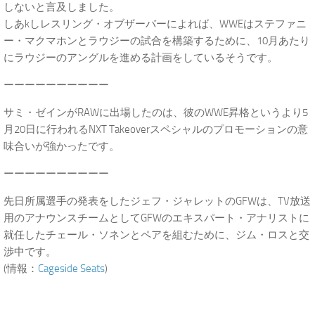
しないと言及しました。
しあkしレスリング・オブザーバーによれば、WWEはステファニ
ー・マクマホンとラウジーの試合を構築するために、10月あたり
にラウジーのアングルを進める計画をしているそうです。
ーーーーーーーーーー
サミ・ゼインがRAWに出場したのは、彼のWWE昇格というより5
月20日に行われるNXT Takeoverスペシャルのプロモーションの意
味合いが強かったです。
ーーーーーーーーーー
先日所属選手の発表をしたジェフ・ジャレットのGFWは、TV放送
用のアナウンスチームとしてGFWのエキスパート・アナリストに
就任したチェール・ソネンとペアを組むために、ジム・ロスと交
渉中です。
(情報：
Cageside Seats
)