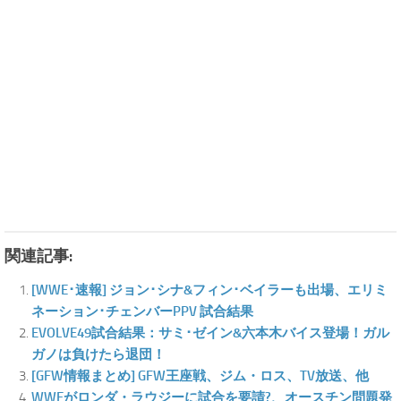
関連記事:
[WWE･速報] ジョン･シナ&フィン･ベイラーも出場、エリミ
ネーション･チェンバーPPV 試合結果
EVOLVE49試合結果：サミ･ゼイン&六本木バイス登場！ガル
ガノは負けたら退団！
[GFW情報まとめ] GFW王座戦、ジム・ロス、TV放送、他
WWEがロンダ・ラウジーに試合を要請?、オースチン問題発