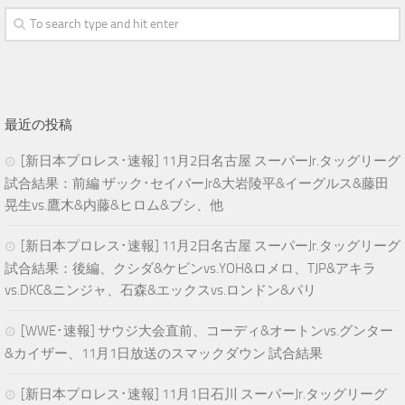
最近の投稿
[新日本プロレス･速報] 11月2日名古屋 スーパーJr.タッグリーグ
試合結果：前編 ザック･セイバーJr&大岩陵平&イーグルス&藤田
晃生vs.鷹木&内藤&ヒロム&ブシ、他
[新日本プロレス･速報] 11月2日名古屋 スーパーJr.タッグリーグ
試合結果：後編、クシダ&ケビンvs.YOH&ロメロ、TJP&アキラ
vs.DKC&ニンジャ、石森&エックスvs.ロンドン&パリ
[WWE･速報] サウジ大会直前、コーディ&オートンvs.グンター
&カイザー、11月1日放送のスマックダウン 試合結果
[新日本プロレス･速報] 11月1日石川 スーパーJr.タッグリーグ