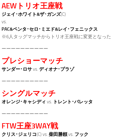
AEWトリオ王座戦
ジェイ･ホワイト&ザ･ガンズ
(C)
vs.
PAC&ペンタ･セロ･ミエド&レイ･フェニックス
※6人タッグマッチからトリオ王座戦に変更となった
ーーーーーーーーーー
プレショーマッチ
サンダー･ロサ
vs.
ディオナ･プラゾ
ーーーーーーーーーー
シングルマッチ
オレンジ･キャシディ
vs.
トレント･バレッタ
ーーーーーーーーーー
FTW王座3WAY戦
クリス･ジェリコ
(C) vs.
柴田勝頼
vs.
フック