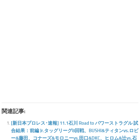
.
関連記事:
[新日本プロレス･速報] 11.1石川 Road to パワーストラグル 試
合結果：前編 Jr.タッグリーグ8回戦、BUSHI&ティタンvs.ロビ
ー&藤田、コナーズ&モロニーvs.田口&DKC、ヒロム&辻vs.石