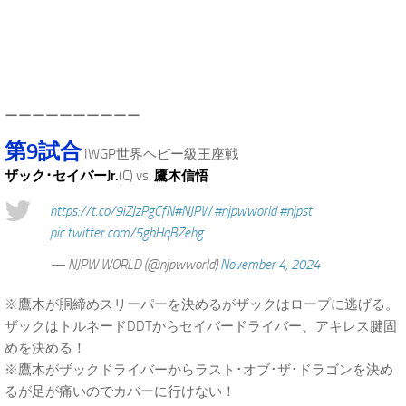
.
ーーーーーーーーーー
第9試合
IWGP世界ヘビー級王座戦
ザック･セイバーJr.
(C) vs.
鷹木信悟
https://t.co/9iZJzPgCfN
#NJPW
#njpwworld
#njpst
pic.twitter.com/5gbHqBZehg
— NJPW WORLD (@njpwworld)
November 4, 2024
※鷹木が胴締めスリーパーを決めるがザックはロープに逃げる。
ザックはトルネードDDTからセイバードライバー、アキレス腱固
めを決める！
※鷹木がザックドライバーからラスト･オブ･ザ･ドラゴンを決め
るが足が痛いのでカバーに行けない！