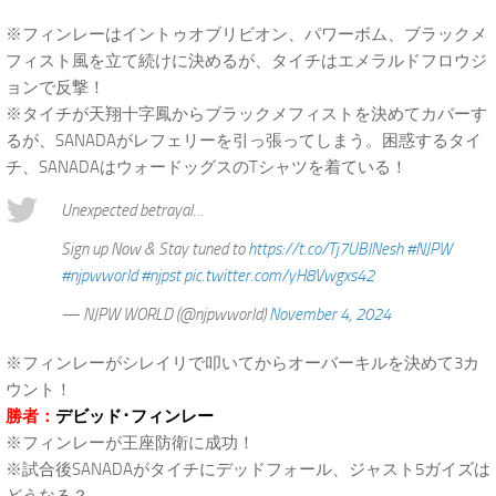
※フィンレーはイントゥオブリビオン、パワーボム、ブラックメ
フィスト風を立て続けに決めるが、タイチはエメラルドフロウジ
ョンで反撃！
※タイチが天翔十字鳳からブラックメフィストを決めてカバーす
るが、SANADAがレフェリーを引っ張ってしまう。困惑するタイ
チ、SANADAはウォードッグスのTシャツを着ている！
Unexpected betrayal…
Sign up Now & Stay tuned to
https://t.co/Tj7UBINesh
#NJPW
#njpwworld
#njpst
pic.twitter.com/yH8Vwgxs42
— NJPW WORLD (@njpwworld)
November 4, 2024
※フィンレーがシレイリで叩いてからオーバーキルを決めて3カ
ウント！
勝者：
デビッド･フィンレー
※フィンレーが王座防衛に成功！
※試合後SANADAがタイチにデッドフォール、ジャスト5ガイズは