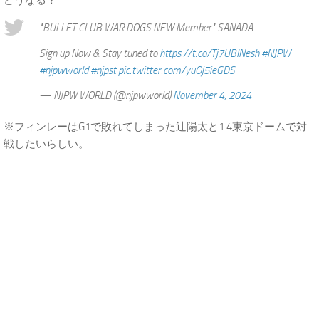
どうなる？
"BULLET CLUB WAR DOGS NEW Member" SANADA
Sign up Now & Stay tuned to
https://t.co/Tj7UBINesh
#NJPW
#njpwworld
#njpst
pic.twitter.com/yuOj5ieGDS
— NJPW WORLD (@njpwworld)
November 4, 2024
※フィンレーはG1で敗れてしまった辻陽太と1.4東京ドームで対
戦したいらしい。
.