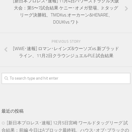
[新日本プロレス･速報] 11月4日パワーストラグル大阪
大会：第5〜7試合結果 ケニー･オメガ登場、Jr.タッグ
リーグ決勝戦、TMDKvs.オーカーン&HENARE、
DOUKIvs.ワト
PREVIOUS STORY
[WWE･速報] ロマン･レインズ&ウーソズvs.新ブラッド
ライン、11月2日クラウンジュエルPLE 試合結果
最近の投稿
[新日本プロレス･速報] 12月5日宮崎 ワールドタッグリーグ 試
合結果：前編 今日はAブロック最終戦、ハウス･オブ･ブラックの