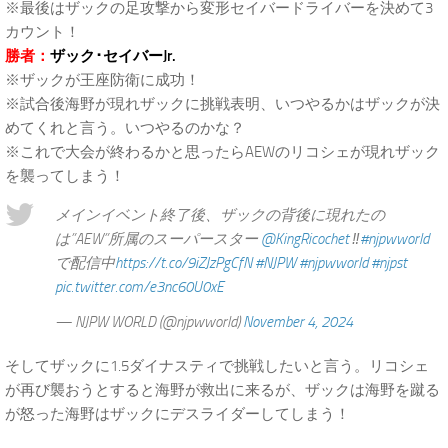
※最後はザックの足攻撃から変形セイバードライバーを決めて3
カウント！
勝者：
ザック･セイバーJr.
※ザックが王座防衛に成功！
※試合後海野が現れザックに挑戦表明、いつやるかはザックが決
めてくれと言う。いつやるのかな？
※これで大会が終わるかと思ったらAEWのリコシェが現れザック
を襲ってしまう！
メインイベント終了後、ザックの背後に現れたの
は”AEW”所属のスーパースター
@KingRicochet
‼️
#njpwworld
で配信中
https://t.co/9iZJzPgCfN
#NJPW
#njpwworld
#njpst
pic.twitter.com/e3nc60U0xE
— NJPW WORLD (@njpwworld)
November 4, 2024
そしてザックに1.5ダイナスティで挑戦したいと言う。リコシェ
が再び襲おうとすると海野が救出に来るが、ザックは海野を蹴る
が怒った海野はザックにデスライダーしてしまう！