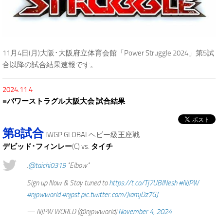
11月4日(月)大阪･大阪府立体育会館「Power Struggle 2024」第5試
合以降の試合結果速報です。
2024.11.4
■
パワーストラグル大阪大会 試合結果
第8試合
IWGP GLOBALヘビー級王座戦
デビッド･フィンレー
(C) vs.
タイチ
.
@taichi0319
"Elbow"
Sign up Now & Stay tuned to
https://t.co/Tj7UBINesh
#NJPW
#njpwworld
#njpst
pic.twitter.com/JiamjDz7GJ
— NJPW WORLD (@njpwworld)
November 4, 2024