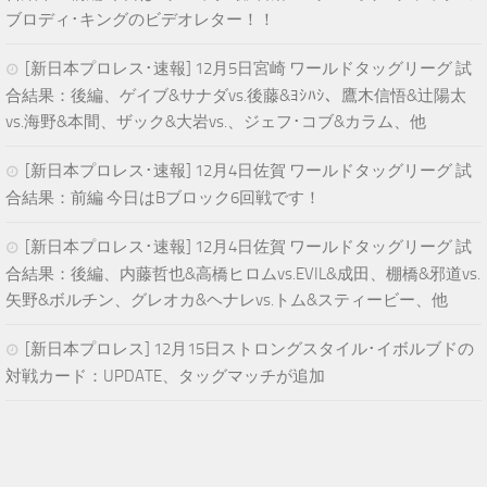
ブロディ･キングのビデオレター！！
[新日本プロレス･速報] 12月5日宮崎 ワールドタッグリーグ 試
合結果：後編、ゲイブ&サナダvs.後藤&ﾖｼﾊｼ、鷹木信悟&辻陽太
vs.海野&本間、ザック&大岩vs.、ジェフ･コブ&カラム、他
[新日本プロレス･速報] 12月4日佐賀 ワールドタッグリーグ 試
合結果：前編 今日はBブロック6回戦です！
[新日本プロレス･速報] 12月4日佐賀 ワールドタッグリーグ 試
合結果：後編、内藤哲也&高橋ヒロムvs.EVIL&成田、棚橋&邪道vs.
矢野&ボルチン、グレオカ&ヘナレvs.トム&スティービー、他
[新日本プロレス] 12月15日ストロングスタイル･イボルブドの
対戦カード：UPDATE、タッグマッチが追加