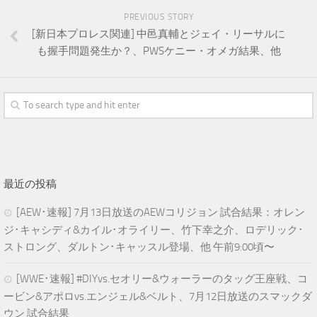
PREVIOUS STORY
[新日本プロレス関連] 中邑真輔とジェイ・リーサルに
も握手問題発生か？、PWSケニー・オメガ結果、他
最近の投稿
[AEW･速報] 7月13日放送のAEWコリジョン 試合結果：オレン
ジ･キャシディ&カイル･オライリー、竹下幸之介、ロデリック･
ストロング、ダルトン･キャッスル登場、他 午前9:00頃〜
[WWE･速報] #DIYvs.セオリー&ウォーラーのタッグ王座戦、コ
ービン&アポロvs.エンジェル&ベルト、7月12日放送のスマックダ
ウン 試合結果