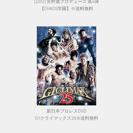
[DVD] 矢野通プロデュース 第4弾
【CHAOS学園】※送料無料
新日本プロレスDVD
G1クライマックス25※送料無料