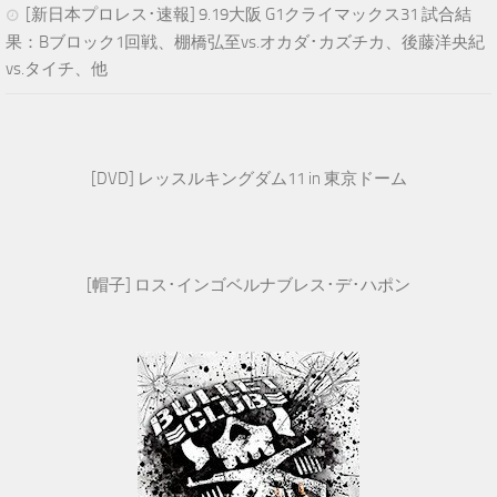
[新日本プロレス･速報] 9.19大阪 G1クライマックス31 試合結
果：Bブロック1回戦、棚橋弘至vs.オカダ･カズチカ、後藤洋央紀
vs.タイチ、他
[DVD] レッスルキングダム11 in 東京ドーム
[帽子] ロス･インゴベルナブレス･デ･ハポン