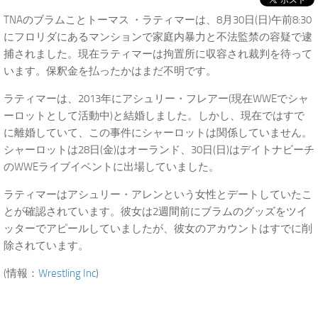
TNAのブラムことトーマス ・ラティマーは、8月30日(日)午前8:30
にフロリダにあるマンションで家庭内暴力と不法監禁の容疑で逮
捕されました。現在ラティマーは拘置所に収容され裁判を待って
います。保釈金を払ったかはまだ不明です。
ラティマーは、2013年にアシュリー・フレアー(現在WWEでシャ
ーロットとして活動中)と結婚しました。しかし、現在ではすで
に離婚していて、この事件にシャーロットは関係していません。
シャーロットは28日(金)はオーランド、30日(日)はデイトナビーチ
のWWEライブイベントに出場していました。
ラティマーはアシュリー・アレンという女性とデートしていたこ
とが確認されています。彼女は2週間前にブラムのグッズをツイ
ッターでアピールしていましたが、彼女のアカウントはすでに削
除されています。
(情報：
Wrestling Inc
)