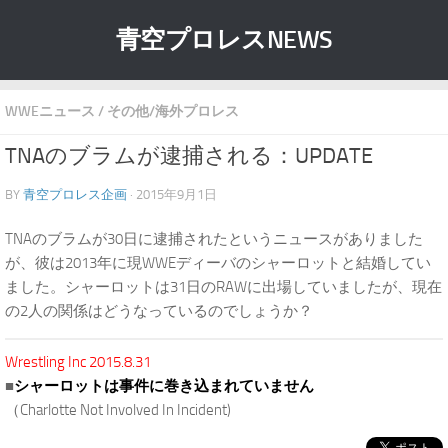
青空プロレスNEWS
WWEニュース
/
その他/海外プロレス
TNAのブラムが逮捕される：UPDATE
BY
青空プロレス企画
· 2015年9月1日
TNAのブラムが30日に逮捕されたというニュースがありました
が、彼は2013年に現WWEディーバのシャーロットと結婚してい
ました。シャーロットは31日のRAWに出場していましたが、現在
の2人の関係はどうなっているのでしょうか？
Wrestling Inc 2015.8.31
■
シャーロットは事件に巻き込まれていません
（Charlotte Not Involved In Incident)