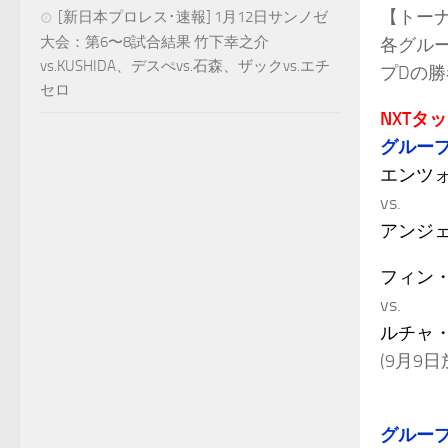
【トー
[新日本プロレス･速報] 1月12日サンノゼ
大会：第6〜8試合結果 竹下幸之介
各グル
vs.KUSHIDA、デスぺvs.石森、ザックvs.エチ
プDの勝
セロ
NXTタ
グループ
エンツ
vs.
アンジ
フィン
vs.
ルチャ
(9月9日
グループ