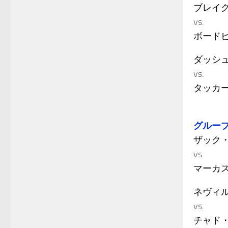
ブレイ
vs.
ボード
ダッシ
vs.
タッカ
グループ
ザック
vs.
マーカ
ネヴィ
vs.
チャド