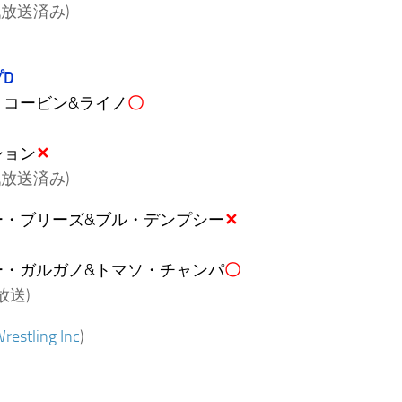
戦放送済み)
D
・コービン&ライノ
〇
ション
✕
戦放送済み)
ー・ブリーズ&ブル・デンプシー
✕
ー・ガルガノ&トマソ・チャンパ
〇
放送)
restling Inc
)