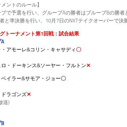
ナメントのルール】
ープで予選を行い、グループAの勝者はブループBの勝者
者と準決勝を行い、10月7日のNXTテイクオーバーで決
ッグトーナメント第1回戦：試合結果
A
ォ・アモーレ&コリン・キャサディ
〇
ェロ・ドーキンス&ソーヤー・フルトン
✕
・ベイラー&サモア・ジョー
〇
・ドラゴンズ
✕
放送)
B