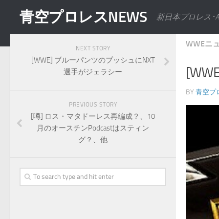
青空プロレスNEWS
新日本プロレス･
WWEニ
NEXT STORY
[WWE] ブルーパンツのプッシュにNXT
[W
選手がジェラシー
BY
青空プ
PREVIOUS STORY
[噂] ロス・マタドーレス再編成？、10
月のオースチンPodcastはスティン
グ？、他