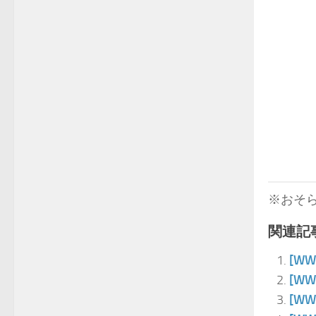
※おそ
関連記事
[W
[W
[W