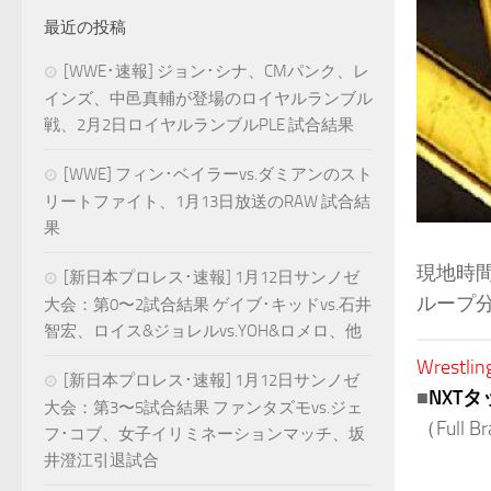
最近の投稿
[WWE･速報] ジョン･シナ、CMパンク、レ
インズ、中邑真輔が登場のロイヤルランブル
戦、2月2日ロイヤルランブルPLE 試合結果
[WWE] フィン･ベイラーvs.ダミアンのスト
リートファイト、1月13日放送のRAW 試合結
果
現地時間
[新日本プロレス･速報] 1月12日サンノゼ
ループ
大会：第0〜2試合結果 ゲイブ･キッドvs.石井
智宏、ロイス&ジョレルvs.YOH&ロメロ、他
Wrestlin
[新日本プロレス･速報] 1月12日サンノゼ
■
NXT
大会：第3〜5試合結果 ファンタズモvs.ジェ
（Full Br
フ･コブ、女子イリミネーションマッチ、坂
井澄江引退試合