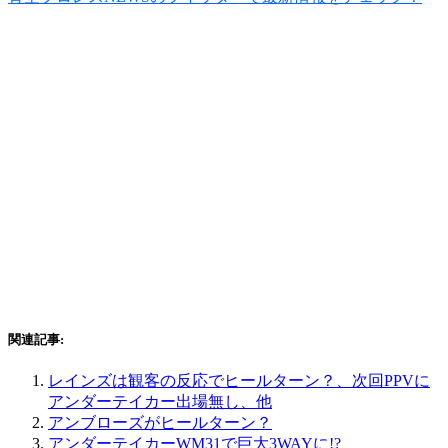
関連記事:
レインズは観客の反応でヒールターン？、次回PPVに
アンダーテイカー出場無し、他
アンブローズがヒールターン？
アンダーテイカーWM31で巨大3WAYに!?