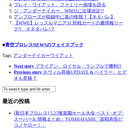
ブレイ・ワイアット、ファミリー崩壊を語る
ジ・アンダーテイカー、WM31に出場決定!?
アンブローズが収録中に首の怪我？【ネタバレ】
【WWE】レッスルマニア31 対戦カードの裏情報リー
ク!! ※ネタバレ!？
■
青空プロレスNEWSのフェイスブック
Tags:
アンダーテイカー
ワイアット
Next story
ブライアン、ロイヤル・ランブルで勝利!?
Previous story
ネヴィル昇格UPDATE & ベイラー、ヒデ
オも昇格？
最近の投稿
[新日本プロレス] 5.27後楽園ホール大会 ベスト･オブ･
スーパーJr. 情報まとめ：YOSHI-HASHI「宣戦布告だ
コノヤロー！」