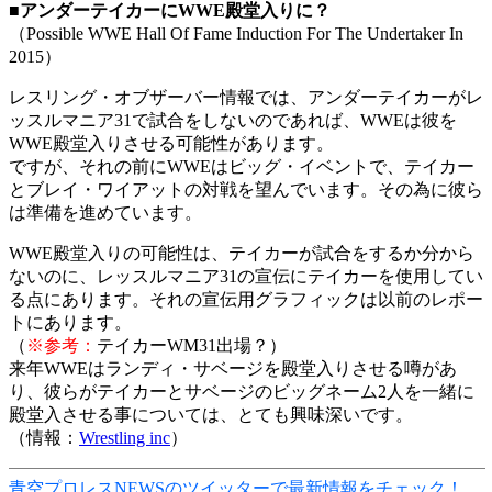
■
アンダーテイカーにWWE殿堂入りに？
（Possible WWE Hall Of Fame Induction For The Undertaker In
2015）
レスリング・オブザーバー情報では、アンダーテイカーがレ
ッスルマニア31で試合をしないのであれば、WWEは彼を
WWE殿堂入りさせる可能性があります。
ですが、それの前にWWEはビッグ・イベントで、テイカー
とブレイ・ワイアットの対戦を望んでいます。その為に彼ら
は準備を進めています。
WWE殿堂入りの可能性は、テイカーが試合をするか分から
ないのに、レッスルマニア31の宣伝にテイカーを使用してい
る点にあります。それの宣伝用グラフィックは以前のレポー
トにあります。
（
※参考：
テイカーWM31出場？）
来年WWEはランディ・サベージを殿堂入りさせる噂があ
り、彼らがテイカーとサベージのビッグネーム2人を一緒に
殿堂入させる事については、とても興味深いです。
（情報：
Wrestling inc
）
青空プロレスNEWSのツイッターで最新情報をチェック！