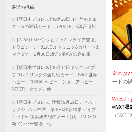
最近の投稿
[新日本プロレス] 10月20日ロイヤルクエ
ストIVの対戦カード：UPDATE、4試合追加
[WWE] CMパンクとマッキンタイア登場、
ドラゴン･リー&LWOvs.ドミニク&カリート&
マクダナ、9月30日放送のRAW 試合結果
[新日本プロレス] 10月14日キング･オブ･
※ネタ
プロレスリングの全対戦カード：IWGP世界
ードの
ヘビー、GLOBALヘビー、ジュニアヘビー、
NEVER、タッグ、他
Wrestlin
[新日本プロレス･速報] 9月29日ディスト
■
NXT収
ラクションin神戸：第1〜4試合結果 ゲイブ･
（NXT Tap
キッドvs.後藤洋央紀のノーDQ戦、TMDKの
新メンバー登場、他