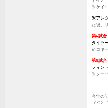
ナイア･
※ケイ･
※アン
た後、
第4試合
タイラー
※コキ
第5試合
フィン･
※クー
ーーー
今年の
10/22