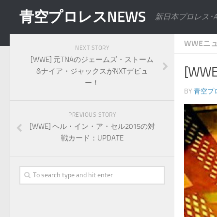
青空プロレスNEWS
新日本プロレス･
WWEニ
NEXT STORY
[WWE] 元TNAのジェームズ・ストーム
[WW
&ナイア・ジャックスがNXTデビュ
ー！
BY
青空プ
PREVIOUS STORY
[WWE] ヘル・イン・ア・セル2015の対
戦カード：UPDATE