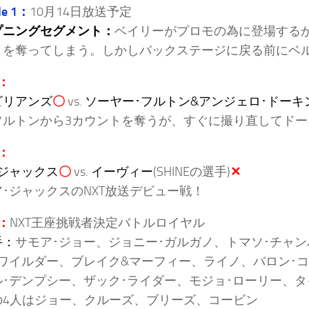
de 1：
10月14日放送予定
プニングセグメント：
ベイリーがプロモの為に登場する
トを奪ってしまう。しかしバックステージに戻る前にベ
：
ビリアンズ
〇
vs.
ソーヤー･フルトン&アンジェロ･ドーキ
フルトンから3カウントを奪うが、すぐに撮り直してドー
：
ジャックス
〇
vs.
イーヴィー
(SHINEの選手)
✕
･ジャックスのNXT放送デビュー戦！
：
NXT王座挑戦者決定バトルロイヤル
手：
サモア･ジョー、ジョニー･ガルガノ、トマソ･チャン
･ワイルダー、ブレイク&マーフィー、ライノ、バロン･コ
ル･デンプシー、ザック･ライダー、モジョ･ローリー、タ
の4人はジョー、クルーズ、ブリーズ、コービン