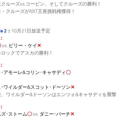
クルーズvs.コービン、そしてクルーズの勝利！
・クルーズがNXT王座挑戦権獲得！
de 2：
10月21日放送予定
：
〇
vs.
ビリー・ケイ
✕
カロックでアスカの勝利！
：
･アモーレ&コリン･キャサディ
〇
･ワイルダー&スコット･ドーソン
✕
後、ワイルダー&ドーソンはエンツォ&キャサディを襲撃
：
ムズ･ストーム
〇
vs.
ダニー･バーチ
✕