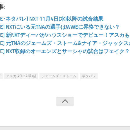
:
WE･ネタバレ] NXT 11月4日(水)以降の試合結果
WE] NXTにいる元TNAの選手はWWEに昇格できない？
WE] 新NXTディーバがハウスショーでデビュー！アスカ
WE] 元TNAのジェームズ・ストーム&ナイア・ジャックス
WE] NXT収録のオーエンズとサーシャの試合はフェイク？：
T
アスカ(ASUKA:華名)
ジェームズ・ストーム
ネタバレ