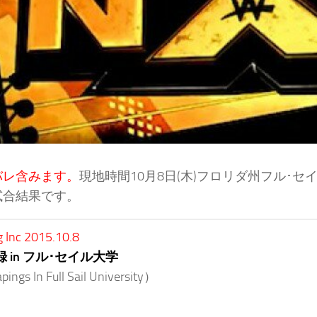
バレ含みます。
現地時間10月8日(木)フロリダ州フル･セ
試合結果です。
g Inc 2015.10.8
録 in フル･セイル大学
ings In Full Sail University）