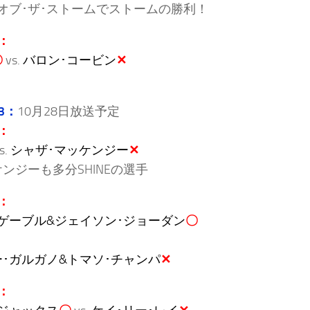
オブ･ザ･ストームでストームの勝利！
：
〇
vs.
バロン･コービン
✕
 3：
10月28日放送予定
：
s.
シャザ･マッケンジー
✕
ンジーも多分SHINEの選手
：
ゲーブル&ジェイソン･ジョーダン
〇
･ガルガノ&トマソ･チャンパ
✕
：