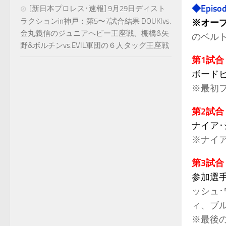
◆Episo
[新日本プロレス･速報] 9月29日ディスト
ラクションin神戸：第5〜7試合結果 DOUKIvs.
※オー
金丸義信のジュニアヘビー王座戦、棚橋&矢
のベル
野&ボルチンvs.EVIL軍団の６人タッグ王座戦
第1試合
ボード
※最初
第2試合
ナイア･
※ナイア
第3試合
参加選
ッシュ
ィ、ブ
※最後