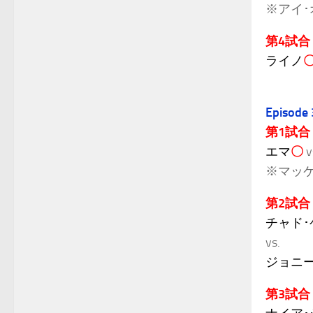
※アイ･
第4試合
ライノ
Episode
第1試合
エマ
〇
v
※マッケ
第2試合
チャド･
vs.
ジョニー
第3試合