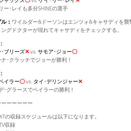
ジャックス
〇
vs.
ケイ･リー･レイ
✕
リー･レイも多分SHINEの選手
グル：
ワイルダー&ドーソンはエンツォ&キャサディを襲
リングドクターが現れてキャサディをチェックする。
：
･ブリーズ
✕
vs.
サモア･ジョー
〇
ーナ･クラッチでジョーが勝利！
：
ベイラー
〇
vs.
タイ･デリンジャー
✕
･デ･グラースでベイラーの勝利！
ーーーーーーー
NXTの収録スケジュールは以下になります。
：TV収録