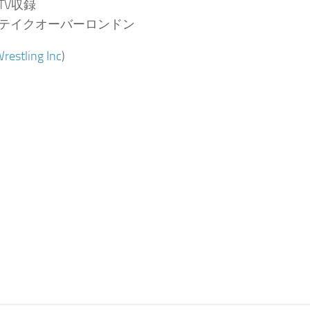
：TV収録
6：テイクオーバーロンドン
restling Inc
)