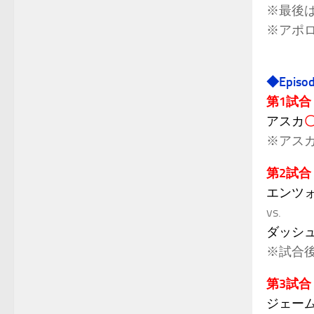
※最後は
※アポロ
◆Episo
第1試合
アスカ
※アス
第2試合
エンツォ
vs.
ダッシュ
※試合
第3試合
ジェー