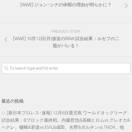
[WWE] ジョン･シナの休暇の理由が明らかに？
PREVIOUS STORY
[WWE] 10月12日(月)放送のRAW 試合結果：ルセフの二
股がバレる！
最近の投稿
[新日本プロレス･速報] 12月6日鹿児島 ワールドタッグリーグ
試合結果：Bブロック最終戦、内藤哲也&高橋ヒロムvs.グレオカ&
ヘナレ、棚橋&邪道vs.EVIL&成田、矢野&ボルチンvs.TMDK、他