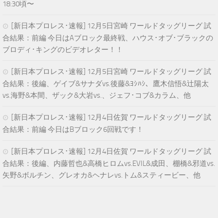
18:30頃〜
[新日本プロレス･速報] 12月5日宮崎 ワールドタッグリーグ 試
合結果：前編 今日はAブロック最終戦、ハウス･オブ･ブラックの
ブロディ･キングのビデオレター！！
[新日本プロレス･速報] 12月5日宮崎 ワールドタッグリーグ 試
合結果：後編、ゲイブ&サナダvs.後藤&ﾖｼﾊｼ、鷹木信悟&辻陽太
vs.海野&本間、ザック&大岩vs.、ジェフ･コブ&カラム、他
[新日本プロレス･速報] 12月4日佐賀 ワールドタッグリーグ 試
合結果：前編 今日はBブロック6回戦です！
[新日本プロレス･速報] 12月4日佐賀 ワールドタッグリーグ 試
合結果：後編、内藤哲也&高橋ヒロムvs.EVIL&成田、棚橋&邪道vs.
矢野&ボルチン、グレオカ&ヘナレvs.トム&スティービー、他