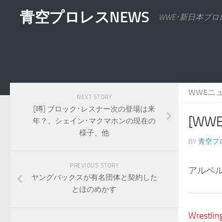
青空プロレスNEWS
WWE･新日本プ
WWEニ
NEXT STORY
[噂] ブロック･レスナー次の登場は来
[WW
年？、シェイン･マクマホンの現在の
様子、他
BY
青空プ
PREVIOUS STORY
アルベ
ヤングバックスが有名団体と契約した
とほのめかす
Wrestlin