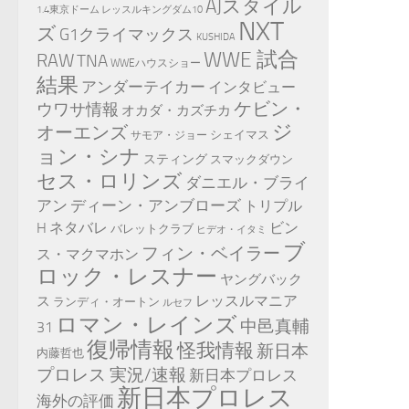
AJスタイル
1.4東京ドーム レッスルキングダム10
NXT
ズ
G1クライマックス
KUSHIDA
WWE 試合
RAW
TNA
WWEハウスショー
結果
アンダーテイカー
インタビュー
ケビン・
ウワサ情報
オカダ・カズチカ
ジ
オーエンズ
シェイマス
サモア・ジョー
ョン・シナ
スティング
スマックダウン
セス・ロリンズ
ダニエル・ブライ
アン
ディーン・アンブローズ
トリプル
H
ネタバレ
ビン
バレットクラブ
ヒデオ・イタミ
ブ
フィン・ベイラー
ス・マクマホン
ロック・レスナー
ヤングバック
レッスルマニア
ス
ランディ・オートン
ルセフ
ロマン・レインズ
中邑真輔
31
復帰情報
怪我情報
新日本
内藤哲也
プロレス 実況/速報
新日本プロレス
新日本プロレス
海外の評価