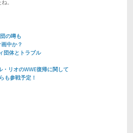
たね。
A退団の噂も
計画中か？
ンディ団体とトラブル
デル・リオのWWE復帰に関して
からも参戦予定！