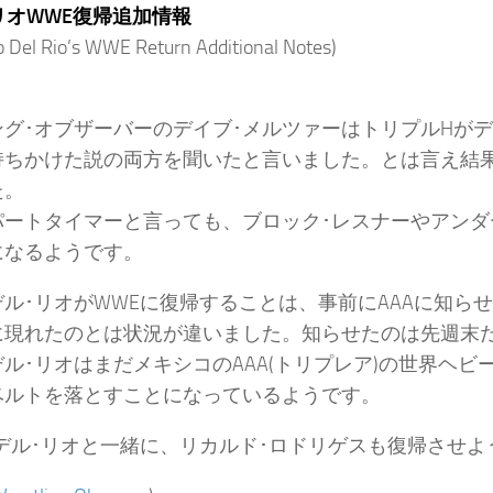
リオWWE復帰追加情報
 Del Rio’s WWE Return Additional Notes)
グ･オブザーバーのデイブ･メルツァーはトリプルHがデ
持ちかけた説の両方を聞いたと言いました。とは言え結
た。
パートタイマーと言っても、ブロック･レスナーやアンダ
になるようです。
デル･リオがWWEに復帰することは、事前にAAAに知
に現れたのとは状況が違いました。知らせたのは先週末
ル･リオはまだメキシコのAAA(トリプレア)の世界ヘビ
ベルトを落とすことになっているようです。
はデル･リオと一緒に、リカルド･ロドリゲスも復帰させ