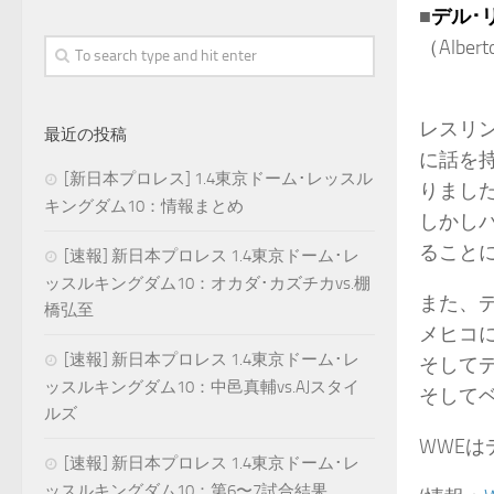
■
デル･
（Alberto
レスリン
最近の投稿
に話を
[新日本プロレス] 1.4東京ドーム･レッスル
りまし
キングダム10：情報まとめ
しかし
ること
[速報] 新日本プロレス 1.4東京ドーム･レ
ッスルキングダム10：オカダ･カズチカvs.棚
また、
橋弘至
メヒコ
[速報] 新日本プロレス 1.4東京ドーム･レ
そしてデ
ッスルキングダム10：中邑真輔vs.AJスタイ
そして
ルズ
WWE
[速報] 新日本プロレス 1.4東京ドーム･レ
ッスルキングダム10：第6〜7試合結果