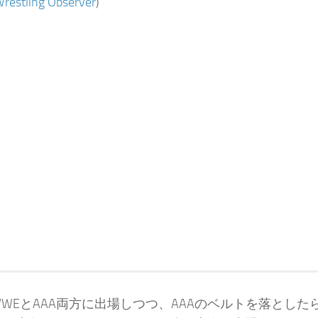
restling Observer
)
WEとAAA両方に出場しつつ、AAAのベルトを落とした