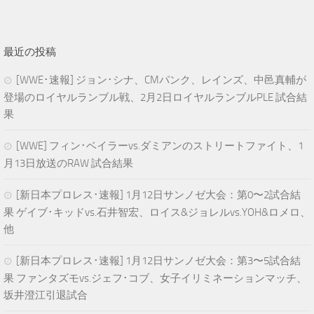
最近の投稿
[WWE･速報] ジョン･シナ、CMパンク、レインズ、中邑真輔が
登場のロイヤルランブル戦、2月2日ロイヤルランブルPLE 試合結
果
[WWE] フィン･ベイラーvs.ダミアンのストリートファイト、1
月13日放送のRAW 試合結果
[新日本プロレス･速報] 1月12日サンノゼ大会：第0〜2試合結
果 ゲイブ･キッドvs.石井智宏、ロイス&ジョレルvs.YOH&ロメロ、
他
[新日本プロレス･速報] 1月12日サンノゼ大会：第3〜5試合結
果 ファンタズモvs.ジェフ･コブ、女子イリミネーションマッチ、
坂井澄江引退試合