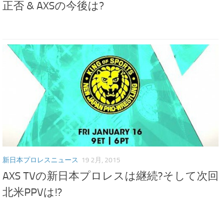
正否 & AXSの今後は?
新日本プロレスニュース
19 2月, 2015
AXS TVの新日本プロレスは継続?そして次回
北米PPVは!?