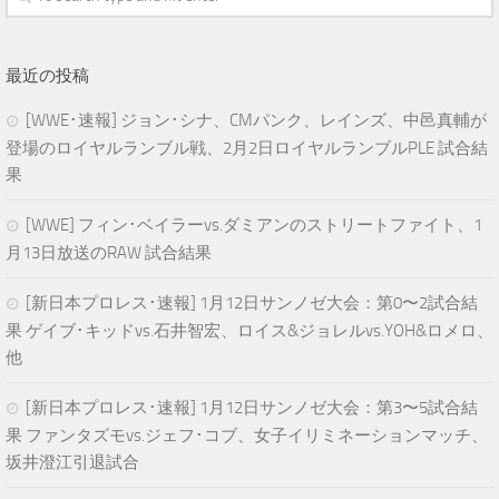
最近の投稿
[WWE･速報] ジョン･シナ、CMパンク、レインズ、中邑真輔が
登場のロイヤルランブル戦、2月2日ロイヤルランブルPLE 試合結
果
[WWE] フィン･ベイラーvs.ダミアンのストリートファイト、1
月13日放送のRAW 試合結果
[新日本プロレス･速報] 1月12日サンノゼ大会：第0〜2試合結
果 ゲイブ･キッドvs.石井智宏、ロイス&ジョレルvs.YOH&ロメロ、
他
[新日本プロレス･速報] 1月12日サンノゼ大会：第3〜5試合結
果 ファンタズモvs.ジェフ･コブ、女子イリミネーションマッチ、
坂井澄江引退試合