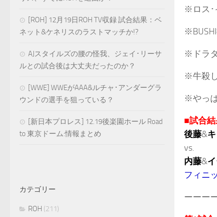
※ロス
[ROH] 12月19日ROH TV収録 試合結果：ベ
※BUS
ネット&ケネリスのラストマッチか!?
※ドラ
AJスタイルズの腰の怪我、ジェイ･リーサ
ルとの試合後は大丈夫だったのか？
※牛殺
[WWE] WWEがAAA&ルチャ･アンダーグラ
※やっ
ウンドの選手を狙っている？
■試合結
[新日本プロレス] 12.19後楽園ホール Road
後藤
&
キ
to 東京ドーム:情報まとめ
vs.
内藤
&
イ
フィニッ
カテゴリー
ーーー
ROH
(211)