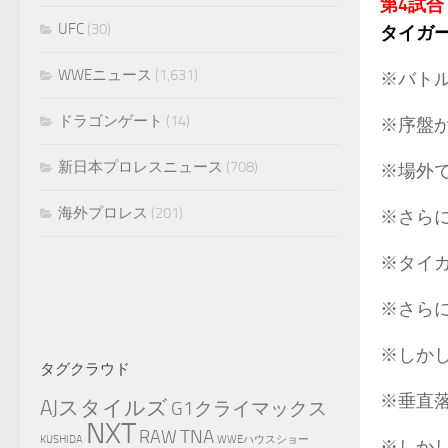
第4試合
UFC
(30)
タイガ
WWEニュース
(1,631)
※バト
ドラゴンゲート
(14)
※序盤
新日本プロレスニュース
(708)
※場外
海外プロレス
(201)
※さら
※タイ
※さら
※しか
タグクラウド
※垂直
AJスタイルズ
G1クライマックス
NXT
TNA
RAW
KUSHIDA
WWEハウスショー
※しか