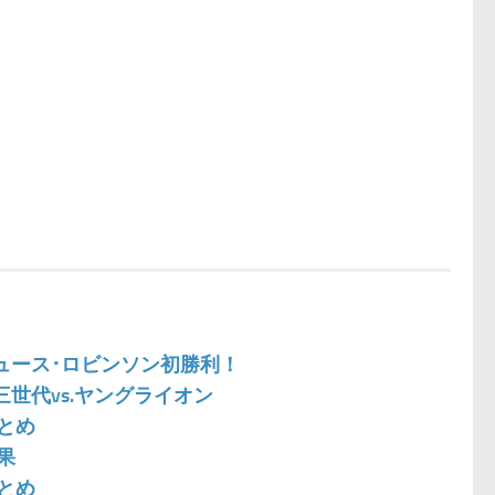
果:ジュース･ロビンソン初勝利！
:第三世代vs.ヤングライオン
まとめ
果
まとめ