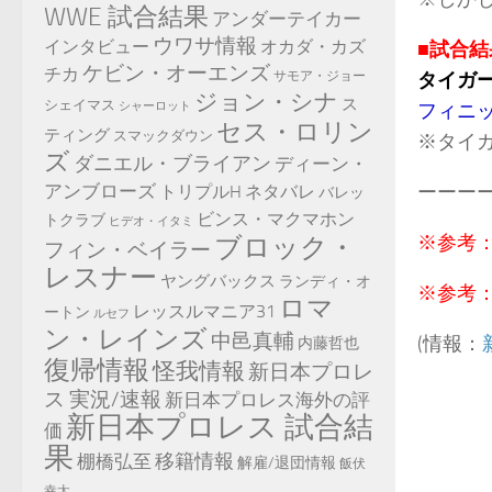
WWE 試合結果
アンダーテイカー
ウワサ情報
インタビュー
オカダ・カズ
■試合結
ケビン・オーエンズ
チカ
サモア・ジョー
タイガ
ジョン・シナ
ス
シェイマス
シャーロット
フィニ
セス・ロリン
ティング
スマックダウン
※タイ
ズ
ダニエル・ブライアン
ディーン・
アンブローズ
ーーー
トリプルH
ネタバレ
バレッ
ビンス・マクマホン
トクラブ
ヒデオ・イタミ
※参考
ブロック・
フィン・ベイラー
レスナー
ヤングバックス
ランディ・オ
※参考
ロマ
レッスルマニア31
ートン
ルセフ
ン・レインズ
中邑真輔
(情報：
内藤哲也
復帰情報
怪我情報
新日本プロレ
ス 実況/速報
新日本プロレス海外の評
新日本プロレス 試合結
価
果
移籍情報
棚橋弘至
解雇/退団情報
飯伏
幸太