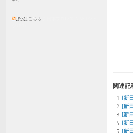
RSS
はこちら
新日本プロレス WWE Tシャ
ツ DVD
関連記事
[新
[新
[新
[新
[新