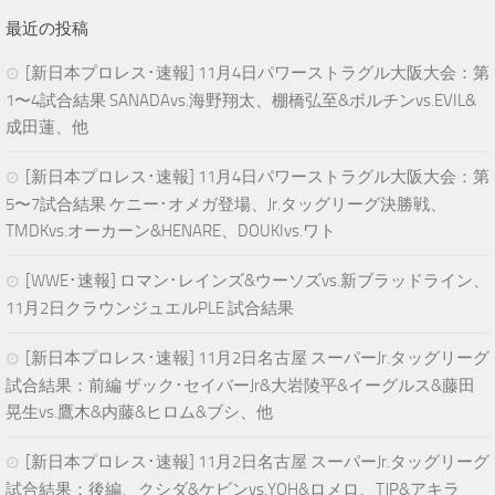
最近の投稿
[新日本プロレス･速報] 11月4日パワーストラグル大阪大会：第
1〜4試合結果 SANADAvs.海野翔太、棚橋弘至&ボルチンvs.EVIL&
成田蓮、他
[新日本プロレス･速報] 11月4日パワーストラグル大阪大会：第
5〜7試合結果 ケニー･オメガ登場、Jr.タッグリーグ決勝戦、
TMDKvs.オーカーン&HENARE、DOUKIvs.ワト
[WWE･速報] ロマン･レインズ&ウーソズvs.新ブラッドライン、
11月2日クラウンジュエルPLE 試合結果
[新日本プロレス･速報] 11月2日名古屋 スーパーJr.タッグリーグ
試合結果：前編 ザック･セイバーJr&大岩陵平&イーグルス&藤田
晃生vs.鷹木&内藤&ヒロム&ブシ、他
[新日本プロレス･速報] 11月2日名古屋 スーパーJr.タッグリーグ
試合結果：後編、クシダ&ケビンvs.YOH&ロメロ、TJP&アキラ