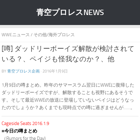
青空プロレスNEWS
WWEニュース
/
その他/海外プロレス
[噂] ダッドリーボーイズ解散が検討されて
いる？、ペイジも怪我なのか？、他
BY
青空プロレス企画
· 2016年1月9日
1月9日の噂まとめ。昨年のサマースラム翌日にWWEに復帰した
ダッドリーボーイズですが、解散することも視野にあるそうで
す。そして最近WWEの放送に登場していないペイジはどうなっ
たのでしょうか？あくまでも現時点での噂に過ぎませんが……。
Cageside Seats 2016.1.9
■
今日の噂まとめ
（Rumors for the Day)