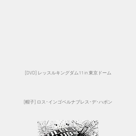
[DVD] レッスルキングダム11 in 東京ドーム
[帽子] ロス･インゴベルナブレス･デ･ハポン