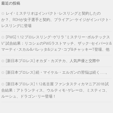
最近の投稿
レイ･ミステリオはインパクト･レスリングと契約したの
か？、ROHが女子選手と契約、ブライアン･ケイジがインパクト･
レスリングに登場
[PWG] 1.12 プロレスリング･ゲリラ “ミステリー･ボルテックス
V” 試合結果：リコシェのPWGラストマッチ、ザック･セイバーJr.&
マーティ･スカル&バレッタ&ジェフ･コブ&チャッキーT登場、他
[新日本プロレス] オカダ・カズチカ、人気声優と交際中
[新日本プロレス] 続・マイケル・エルガンの苦悩は続く……。
[新日本プロレス] 1.12名古屋 ファンタスティカマニア2018 試
合結果：アトランティス、ウルティモ･ゲレーロ、ミスティコ、
ルーシュ、ドラゴン･リー登場！