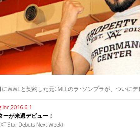
月にWWEと契約した元CMLLのラ･ソンブラが、つい
g Inc 2016.6.1
スターが来週デビュー！
T Star Debuts Next Week)