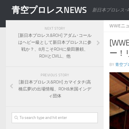
青空プロレスNEWS
新日本プロレス･
WWEニ
NEXT STORY
[新日本プロレス&ROH] アダム･コール
[W
はヘビー級として新日本プロレスに参
戦か？、8月こそROHに柴田勝頼、
ー！
ROHとCMLL、他
BY
青空プ
PREVIOUS STORY
[新日本プロレス&ROH] カマイタチ(高
橋広夢)の出場情報、ROH&米国インデ
ィ団体