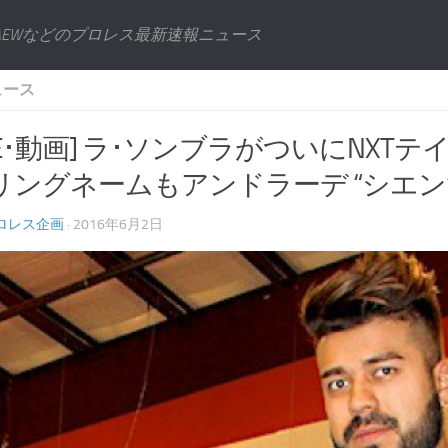
AEWなどのプロレス最新速報ニュース
ュース
WE･動画] ラ･ソンブラがついにNX
リングネームもアンドラーデ “シエン
ロレス企画
· 2016年6月2日