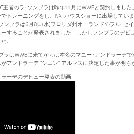
P IC王者のラ･ソンブラは昨年11月にWWEと契約しま
でトレーニングをし、NXTハウスショーに出場していまし
ソンブラは6月8日(水)フロリダ州オーランドのフル･セ
ューすることが発表されました。しかしソンブラのデビ
した。
ブラはWWEに来てからは本名のマニー･アンドラーデで活
がアンドラーデ “シエン” アルマスに決定した事が明
ドラーデのデビュー発表の動画