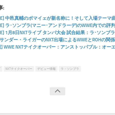
:
WE] 中邑真輔のボマイェが新名称に！そして入場テーマ
WE] ラ･ソンブラ(マニー･アンドラーデ)のWWE内での評
WE] 1月8日NXTライブ タンパ大会 試合結果：ラ･ソン
サンダー・ライガーのNXT出場によるWWEとROHの関係：
報] WWE NXTテイクオーバー：アンストッパブル：オー
T
NXTテイクオーバー
デビュー情報
ラ・ソンブラ