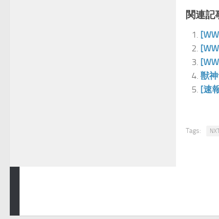
関連記事
[W
[W
[W
獣神
[速
Tags:
NX
青空プロレスNEWS © 2024. All Rights Reserved.