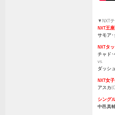
▼NXT
NXT王
サモア･
NXTタ
チャド･
vs.
ダッシュ
NXT女
アスカ
(C
シング
中邑真