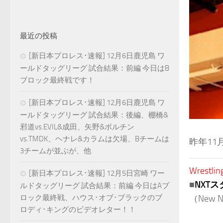
最近の投稿
[新日本プロレス･速報] 12月6日鹿児島 ワ
ールドタッグリーグ 試合結果：前編 今日はB
ブロック最終戦です！
[新日本プロレス･速報] 12月6日鹿児島 ワ
ールドタッグリーグ 試合結果：後編、棚橋&
邪道vs.EVIL&成田、矢野&ボルチン
vs.TMDK、ヘナレ&カラムは欠場、Bチームは
昨年11
3チームが並ぶが、他
Wrestlin
[新日本プロレス･速報] 12月5日宮崎 ワー
■
NXT
ルドタッグリーグ 試合結果：前編 今日はAブ
ロック最終戦、ハウス･オブ･ブラックのブ
（New NX
ロディ･キングのビデオレター！！