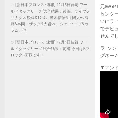
[新日本プロレス･速報] 12月5日宮崎 ワー
元IWG
ルドタッグリーグ 試合結果：後編、ゲイブ&
センター
サナダvs.後藤&ﾖｼﾊｼ、鷹木信悟&辻陽太vs.海
いにラ･
野&本間、ザック&大岩vs.、ジェフ･コブ&カ
でデビ
ラム、他
せんで
[新日本プロレス･速報] 12月4日佐賀 ワー
ラ･ソン
ルドタッグリーグ 試合結果：前編 今日はBブ
ロック6回戦です！
グネーム
▼アン