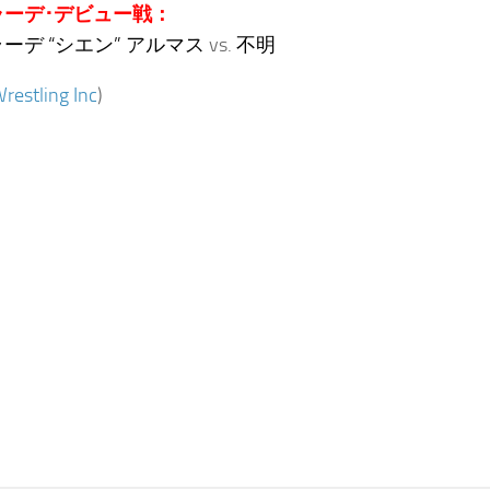
ラーデ･デビュー戦：
ーデ “シエン” アルマス
vs.
不明
restling Inc
)