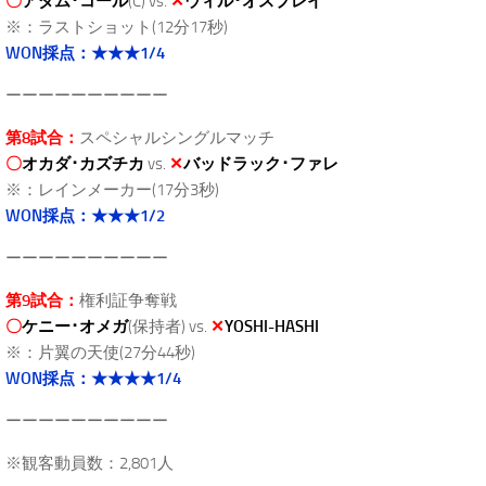
〇
アダム･コール
(C) vs.
✕
ウィル･オスプレイ
※：ラストショット(12分17秒)
WON採点：★★★1/4
ーーーーーーーーーー
第8試合：
スペシャルシングルマッチ
〇
オカダ･カズチカ
vs.
✕
バッドラック･ファレ
※：レインメーカー(17分3秒)
WON採点：★★★1/2
ーーーーーーーーーー
第9試合：
権利証争奪戦
〇
ケニー･オメガ
(保持者) vs.
✕
YOSHI-HASHI
※：片翼の天使(27分44秒)
WON採点：★★★★1/4
ーーーーーーーーーー
※観客動員数：2,801人