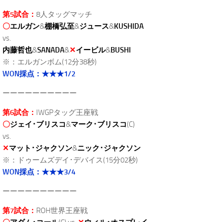
第5試合：
8人タッグマッチ
〇
エルガン
&
棚橋弘至
&
ジュース
&
KUSHIDA
vs.
内藤哲也
&
SANADA
&
✕
イービル
&
BUSHI
※：エルガンボム(12分38秒)
WON採点：★★★1/2
ーーーーーーーーーー
第6試合：
IWGPタッグ王座戦
〇
ジェイ･ブリスコ
&
マーク･ブリスコ
(C)
vs.
✕
マット･ジャクソン
&
ニック･ジャクソン
※：ドゥームズデイ･デバイス(15分02秒)
WON採点：★★★3/4
ーーーーーーーーーー
第7試合：
ROH世界王座戦