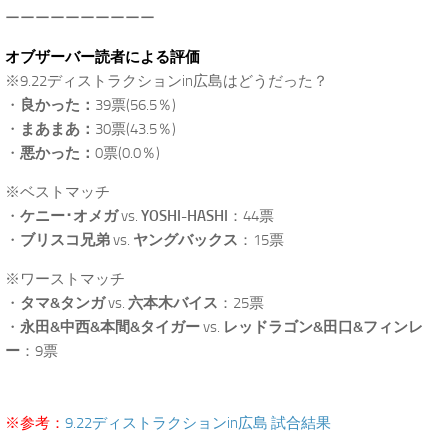
ーーーーーーーーーー
オブザーバー読者による評価
※9.22ディストラクションin広島はどうだった？
・
良かった：
39票(56.5％)
・
まあまあ：
30票(43.5％)
・
悪かった：
0票(0.0％)
※ベストマッチ
・
ケニー･オメガ
vs.
YOSHI-HASHI
：44票
・
ブリスコ兄弟
vs.
ヤングバックス
：15票
※ワーストマッチ
・
タマ&タンガ
vs.
六本木バイス
：25票
・
永田&中西&本間&タイガー
vs.
レッドラゴン&田口&フィンレ
ー
：9票
※参考：
9.22ディストラクションin広島 試合結果