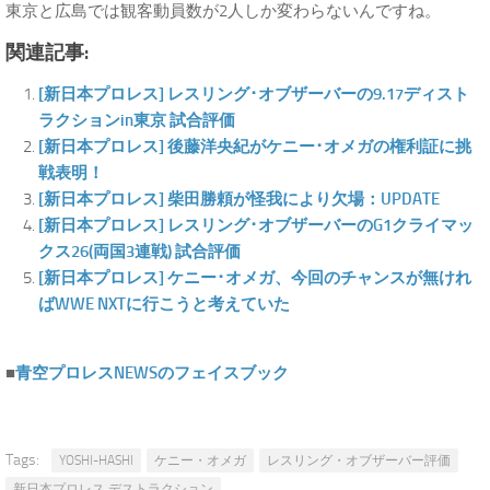
東京と広島では観客動員数が2人しか変わらないんですね。
関連記事:
[新日本プロレス] レスリング･オブザーバーの9.17ディスト
ラクションin東京 試合評価
[新日本プロレス] 後藤洋央紀がケニー･オメガの権利証に挑
戦表明！
[新日本プロレス] 柴田勝頼が怪我により欠場：UPDATE
[新日本プロレス] レスリング･オブザーバーのG1クライマッ
クス26(両国3連戦) 試合評価
[新日本プロレス] ケニー･オメガ、今回のチャンスが無けれ
ばWWE NXTに行こうと考えていた
■
青空プロレスNEWSのフェイスブック
Tags:
YOSHI-HASHI
ケニー・オメガ
レスリング・オブザーバー評価
新日本プロレス デストラクション