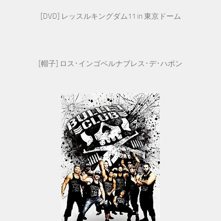
[DVD] レッスルキングダム11 in 東京ドーム
[帽子] ロス･インゴベルナブレス･デ･ハポン