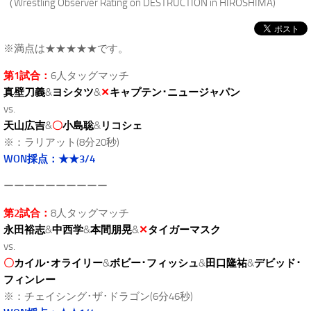
（Wrestling Observer Rating on DESTRUCTION in HIROSHIMA)
※満点は★★★★★です。
第1試合：
6人タッグマッチ
真壁刀義
&
ヨシタツ
&
✕
キャプテン･ニュージャパン
vs.
天山広吉
&
〇
小島聡
&
リコシェ
※：ラリアット(8分20秒)
WON採点：★★3/4
ーーーーーーーーーー
第2試合：
8人タッグマッチ
永田裕志
&
中西学
&
本間朋晃
&
✕
タイガーマスク
vs.
〇
カイル･オライリー
&
ボビー･フィッシュ
&
田口隆祐
&
デビッド･
フィンレー
※：チェイシング･ザ･ドラゴン(6分46秒)