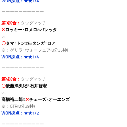
WON採点：★★1/4
ーーーーーーーーーー
第3試合：
タッグマッチ
✕
ロッキー･ロメロ
&
バレッタ
vs.
〇
タマ･トンガ
&
タンガ･ロア
※：ゲリラ･ウォーフェア(8分35秒)
WON採点：★★1/4
ーーーーーーーーーー
第4試合：
タッグマッチ
〇
後藤洋央紀
&
石井智宏
vs.
高橋裕二郎
&
✕
チェーズ･オーエンズ
※：GTR(8分39秒)
WON採点：★★1/2
ーーーーーーーーーー