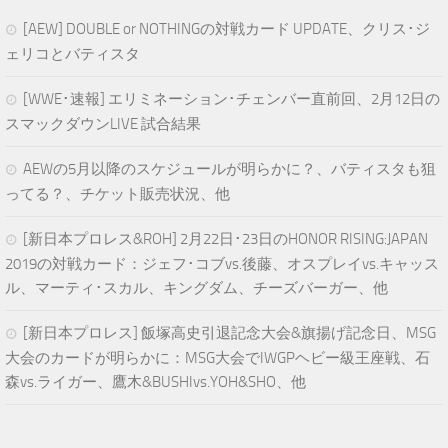
[AEW] DOUBLE or NOTHINGの対戦カード UPDATE、クリス･ジ
ェリコとバティスタ
[WWE･速報] エリミネーション･チェンバー直前回、2月12日の
スマックダウンLIVE 試合結果
AEWの5月以降のスケジュールが明らかに？、バティスタも狙
ってる？、チケット販売状況、他
[新日本プロレス&ROH] 2月22日･23日のHONOR RISING:JAPAN
2019の対戦カード：ジェフ･コブvs.後藤、オスプレイvs.キャッス
ル、マーティ･スカル、キングダム、チーズバーガー、他
[新日本プロレス] 飯塚高史引退記念大会&旗揚げ記念日、MSG
大会のカードが明らかに：MSG大会でIWGPヘビー級王座戦、石
森vs.ライガー、鷹木&BUSHIvs.YOH&SHO、他