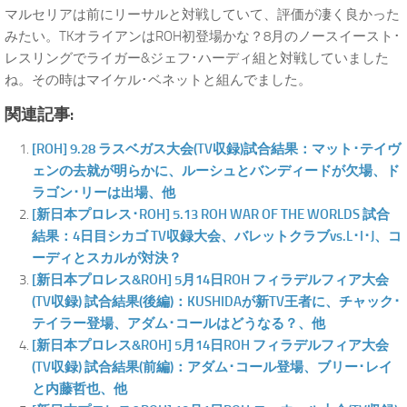
マルセリアは前にリーサルと対戦していて、評価が凄く良かった
みたい。TKオライアンはROH初登場かな？8月のノースイースト･
レスリングでライガー&ジェフ･ハーディ組と対戦していました
ね。その時はマイケル･ベネットと組んでました。
関連記事:
[ROH] 9.28 ラスベガス大会(TV収録)試合結果：マット･テイヴ
ェンの去就が明らかに、ルーシュとバンディードが欠場、ド
ラゴン･リーは出場、他
[新日本プロレス･ROH] 5.13 ROH WAR OF THE WORLDS 試合
結果：4日目シカゴ TV収録大会、バレットクラブvs.L･I･J、コ
ーディとスカルが対決？
[新日本プロレス&ROH] 5月14日ROH フィラデルフィア大会
(TV収録) 試合結果(後編)：KUSHIDAが新TV王者に、チャック･
テイラー登場、アダム･コールはどうなる？、他
[新日本プロレス&ROH] 5月14日ROH フィラデルフィア大会
(TV収録) 試合結果(前編)：アダム･コール登場、ブリー･レイ
と内藤哲也、他