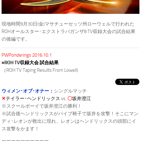
現地時間9月30日(金)マサチューセッツ州ローウェルで行われた
ROHオールスター･エクストラバガンザ8 TV収録大会の試合結果
の後編です。
PWPonderings 2016.10.1
■
ROH TV収録大会 試合結果
（ROH TV Taping Results From Lowell)
ウィメン･オブ･オナー：
シングルマッチ
✕
テイラー･ヘンドリックス
vs.
〇
坂井澄江
※スクールボーイで坂井澄江の勝利！
※試合後ヘンドリックスがパイプ椅子で坂井を攻撃！そこにマン
ディ･レオンが救出に現れ、レオンはヘンドリックスの頭部にイ
ス攻撃をかます！