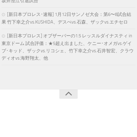
坂井澄江引退試合
[新日本プロレス･速報] 1月12日サンノゼ大会：第6〜8試合結
果 竹下幸之介vs.KUSHIDA、デスぺvs.石森、ザックvs.エチセロ
[新日本プロレス] オブザーバーの1.5 レッスルダイナスティ in
東京ドーム 試合評価：★5超え出ました、ケニー･オメガvs.ゲイ
ブ･キッド、ザックvs.リコシェ、竹下幸之介vs.石井智宏、クラウ
ディオvs.海野翔太、他
青空プロレスNEWS © 2025. All Rights Reserved.