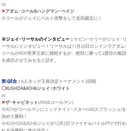
vs.
✕
アダム･コール&ハングマン･ペイジ
※コールがジェイにベルト攻撃をして反則裁定に！
※ジェイ･リーサルのインタビュー：
ケビン･ケリーがジェイ･リ
ーサルにインタビュー！リーサルは11月20日ロンドンでアダム･
コールのROH世界王座に挑戦するが、絶対に勝って2度目の戴冠
を成功させてみせると話す。
第3試合：
6人タッグ王座決定トーナメント2回戦
〇
KUSHIDA&ACH&ジェイ･ホワイト
vs.
✕
ザ･キャビネット
(ANX&コールマン)
※ACHがコールマンにミッドナイト･スター(450スプラッシュ)を
決めて勝利！
※KUSHIDA&ACH&ジェイが12月2日ファイナルバトルPPVで行わ
れる決勝戦に進出決定！