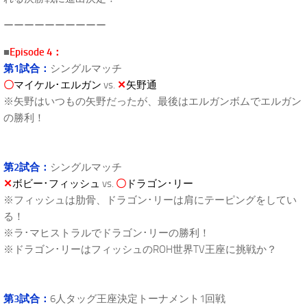
ーーーーーーーーーー
■
Episode 4：
第1試合：
シングルマッチ
〇
マイケル･エルガン
vs.
✕
矢野通
※矢野はいつもの矢野だったが、最後はエルガンボムでエルガン
の勝利！
第2試合：
シングルマッチ
✕
ボビー･フィッシュ
vs.
〇
ドラゴン･リー
※フィッシュは肋骨、ドラゴン･リーは肩にテーピングをしてい
る！
※ラ･マヒストラルでドラゴン･リーの勝利！
※ドラゴン･リーはフィッシュのROH世界TV王座に挑戦か？
第3試合：
6人タッグ王座決定トーナメント1回戦