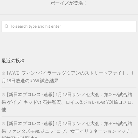
ボーイズが登場！
最近の投稿
[WWE] フィン･ベイラーvs.ダミアンのストリートファイト、1
月13日放送のRAW 試合結果
[新日本プロレス･速報] 1月12日サンノゼ大会：第0〜2試合結
果 ゲイブ･キッドvs.石井智宏、ロイス&ジョレルvs.YOH&ロメロ、
他
[新日本プロレス･速報] 1月12日サンノゼ大会：第3〜5試合結
果 ファンタズモvs.ジェフ･コブ、女子イリミネーションマッチ、