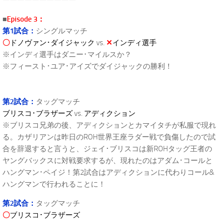
ーーーーーーーーーー
■
Episode 3：
第1試合：
シングルマッチ
〇
ドノヴァン･ダイジャック
vs.
✕
インディ選手
※インディ選手はダニー･マイルスか？
※フィースト･ユア･アイズでダイジャックの勝利！
第2試合：
タッグマッチ
ブリスコ･ブラザーズ
vs.
アディクション
※ブリスコ兄弟の後、アディクションとカマイタチが私服で現れ
る。カザリアンは昨日のROH世界王座ラダー戦で負傷したので試
合を辞退すると言うと、ジェイ･ブリスコは新ROHタッグ王者の
ヤングバックスに対戦要求するが、現れたのはアダム･コールと
ハングマン･ペイジ！第2試合はアディクションに代わりコール&
ハングマンで行われることに！
第2試合：
タッグマッチ
〇
ブリスコ･ブラザーズ