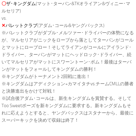
〇
ザ･キングダム
(マット･ターバン&TKオライアン&ヴィニー･マ
ルセリア)
vs.
✕
バレットクラブ
(アダム･コール&ヤングバックス)
※バレットクラブがダブル･メルツァー･ドライバーの体勢になる
が、マルセリアがニックをロープから落としてターバンがコール
とマットにローブロー！そしてライアンがコールにアイランド･
ドライバー、ターバンがマットにヘッドロック･ドライバー、続
いてマルセリアがマットにスワーントーン･ボム！最後はターバ
ンがマットをフォールしてキングダムの勝利！
※キングダムがトーナメント2回戦に進出！
※キングダムはアディクション+カマイタチvs.チームCMLLの勝者
と決勝進出をかけて対戦！
※試合後アダム･コールは、新生キングダムを賞賛する。そして
Too Sweetポーズを新キングダムに要求する。新キングダムもそ
れに応えようとすると、ヤングバックスはスタナーから、最後に
スーパーキックを決めて収録は終了！