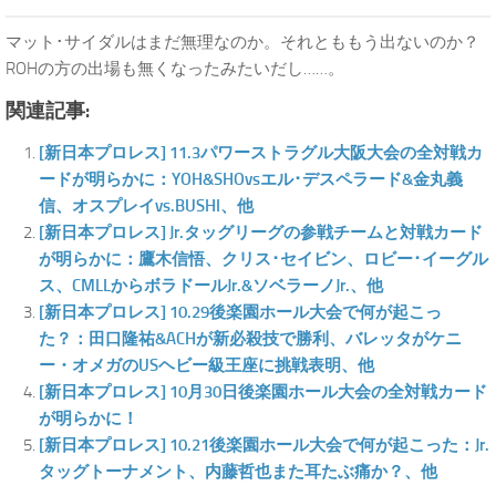
マット･サイダルはまだ無理なのか。それとももう出ないのか？
ROHの方の出場も無くなったみたいだし……。
関連記事:
[新日本プロレス] 11.3パワーストラグル大阪大会の全対戦カ
ードが明らかに：YOH&SHOvsエル･デスペラード&金丸義
信、オスプレイvs.BUSHI、他
[新日本プロレス] Jr.タッグリーグの参戦チームと対戦カード
が明らかに：鷹木信悟、クリス･セイビン、ロビー･イーグル
ス、CMLLからボラドールJr.&ソベラーノJr.、他
[新日本プロレス] 10.29後楽園ホール大会で何が起こっ
た？：田口隆祐&ACHが新必殺技で勝利、バレッタがケニ
ー・オメガのUSヘビー級王座に挑戦表明、他
[新日本プロレス] 10月30日後楽園ホール大会の全対戦カード
が明らかに！
[新日本プロレス] 10.21後楽園ホール大会で何が起こった：Jr.
タッグトーナメント、内藤哲也また耳たぶ痛か？、他