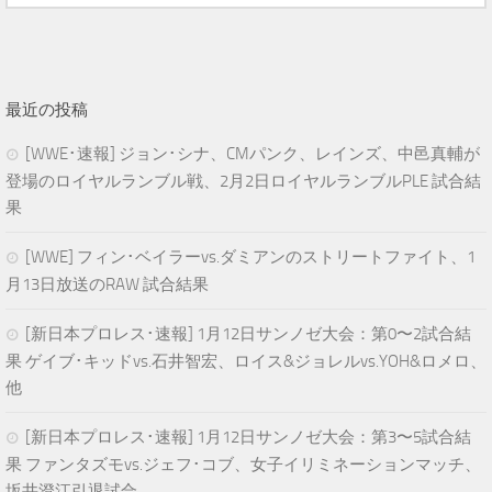
最近の投稿
[WWE･速報] ジョン･シナ、CMパンク、レインズ、中邑真輔が
登場のロイヤルランブル戦、2月2日ロイヤルランブルPLE 試合結
果
[WWE] フィン･ベイラーvs.ダミアンのストリートファイト、1
月13日放送のRAW 試合結果
[新日本プロレス･速報] 1月12日サンノゼ大会：第0〜2試合結
果 ゲイブ･キッドvs.石井智宏、ロイス&ジョレルvs.YOH&ロメロ、
他
[新日本プロレス･速報] 1月12日サンノゼ大会：第3〜5試合結
果 ファンタズモvs.ジェフ･コブ、女子イリミネーションマッチ、
坂井澄江引退試合