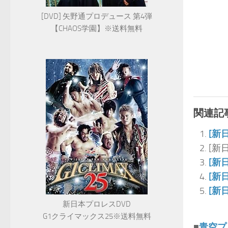
[DVD] 矢野通プロデュース 第4弾
【CHAOS学園】※送料無料
関連記事
[新
[新
[新
[新
[新
新日本プロレスDVD
G1クライマックス25※送料無料
■
青空プ