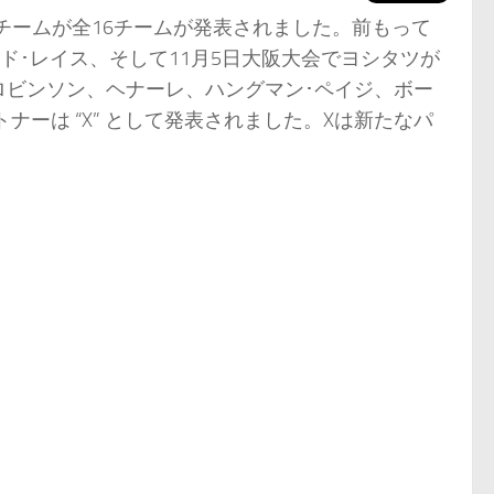
戦チームが全16チームが発表されました。前もって
ド･レイス、そして11月5日大阪大会でヨシタツが
ロビンソン、ヘナーレ、ハングマン･ペイジ、ボー
ナーは “X” として発表されました。Xは新たなパ