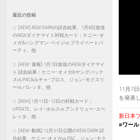
最近の投稿
[AEW] AEW DARKの試合結果、1月8日放送
のAEWダイナマイト対戦カード：ケニー･オ
メガ&ハングマン･ペイジvs.プライベートパ
ーティ、他
[AEW･速報] 1月1日放送のAEWダイナマイ
ト 試合結果：ケニー･オメガ&ヤングバック
スvs.PAC&ルチャ･ブロス、ジョン･モクスリ
ーvs.バレッタ、他
11月7
を発表
[ROH] 1月11日･12日の対戦カード：
UPDATE、レイ･ホルスvs.アンドリュー･エベ
新日本プロ
レッタ、他
■
ワール
[AEW･動画] 12月31日公開のAEW DARK 試
合結果、ケニー･オメガvs.PAC、ジョン･モク