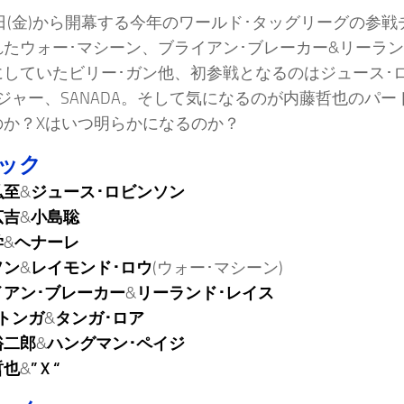
8日(金)から開幕する今年のワールド･タッグリーグの参
たウォー･マシーン、ブライアン･ブレーカー&リーラン
にしていたビリー･ガン他、初参戦となるのはジュース･
ジャー、SANADA。そして気になるのが内藤哲也のパート
のか？Xはいつ明らかになるのか？
ロック
弘至
&
ジュース･ロビンソン
広吉
&
小島聡
学
&
ヘナーレ
ソン
&
レイモンド･ロウ
(ウォー･マシーン)
イアン･ブレーカー
&
リーランド･レイス
トンガ
&
タンガ･ロア
裕二郎
&
ハングマン･ペイジ
哲也
&
” X “