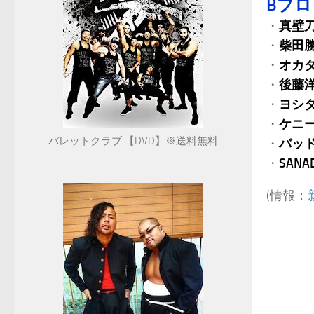
Bブ
・
真壁
・
柴田
・
オカ
・
後藤
・
ヨシ
・
ケニ
バレットクラブ 【DVD】※送料無料
・
バッ
・
SANA
(情報：