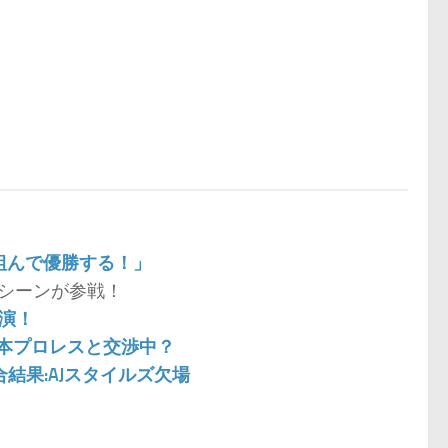
と組んで優勝する！」
マシーンが参戦！
出演！
日本プロレスと交渉中？
試合結果:AJスタイルズ欠場