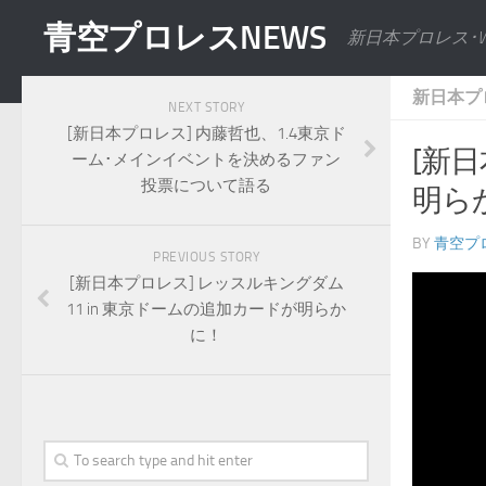
青空プロレスNEWS
新日本プロレス･
新日本プ
NEXT STORY
[新日本プロレス] 内藤哲也、1.4東京ド
[新
ーム･メインイベントを決めるファン
投票について語る
明ら
BY
青空プ
PREVIOUS STORY
[新日本プロレス] レッスルキングダム
11 in 東京ドームの追加カードが明らか
に！