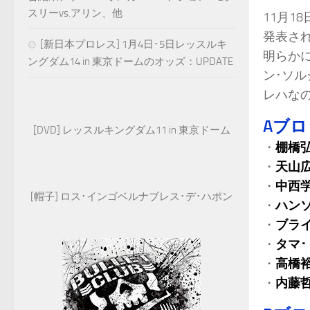
スリーvs.アリン、他
11月1
発表され
[新日本プロレス] 1月4日･5日レッスルキ
明らか
ングダム14 in 東京ドームのオッズ：UPDATE
ン･ソル
レハな
Aブ
[DVD] レッスルキングダム11 in 東京ドーム
・
棚橋
・
天山
・
中西
[帽子] ロス･インゴベルナブレス･デ･ハポン
・
ハン
・
ブラ
・
タマ･
・
高橋
・
内藤