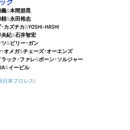
ロック
刀義
&
本間朋晃
勝頼
&
永田裕志
ダ･カズチカ
&
YOSHI-HASHI
洋央紀
&
石井智宏
タツ
&
ビリー･ガン
ー･オメガ
&
チェーズ･オーエンズ
ドラック･ファレ
&
ボーン･ソルジャー
DA
&
イービル
新日本プロレス
)