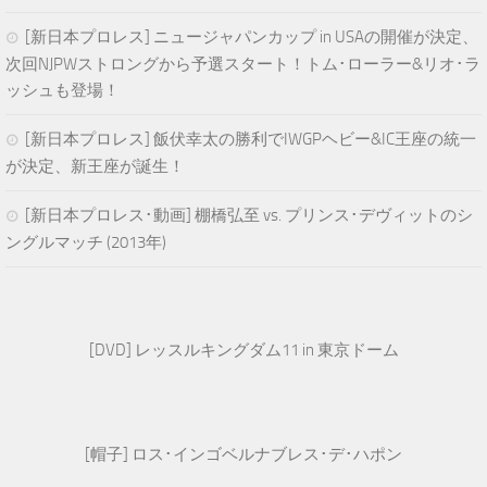
[新日本プロレス] ニュージャパンカップ in USAの開催が決定、
次回NJPWストロングから予選スタート！トム･ローラー&リオ･ラ
ッシュも登場！
[新日本プロレス] 飯伏幸太の勝利でIWGPヘビー&IC王座の統一
が決定、新王座が誕生！
[新日本プロレス･動画] 棚橋弘至 vs. プリンス･デヴィットのシ
ングルマッチ (2013年)
[DVD] レッスルキングダム11 in 東京ドーム
[帽子] ロス･インゴベルナブレス･デ･ハポン