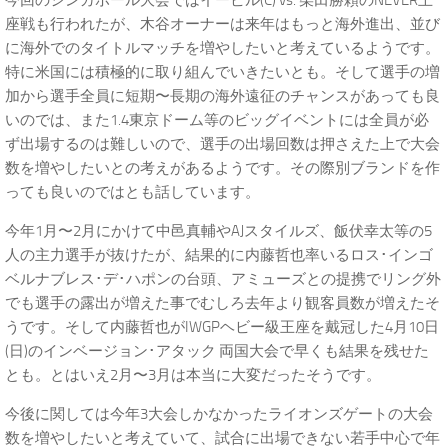
今回のシンガポール大会ではイービル(C) vs. 柴田勝頼のNEVER王
座戦も行われたが、木谷オーナーは来年はもっと海外進出、並び
に海外でのタイトルマッチを増やしたいと考えているようです。
特に米国には積極的に取り組んでいきたいとも。そして選手の増
加から選手全員に短期〜長期の海外遠征のチャンスがあっても良
いのでは、また1.4東京ドーム等のビッグイベントには全員が必
ず出場するのは難しいので、選手の出場回数は押さえた上で大会
数を増やしたいとの考えがあるようです。その際別ブランドを作
っても良いのではとも話しています。
今年1月〜2月にかけて中邑真輔やAJスタイルズ、飯伏幸太等の5
人の主力選手が抜けたが、結果的に内藤哲也率いるロス･インゴ
ベルナブレス･デ･ハポンの台頭、アミューズとの提携でリング外
でも選手の露出が増えた事でむしろ去年より観客員数が増えたそ
うです。そして内藤哲也がIWGPヘビー級王座を戴冠した4月10日
(日)のインベージョン･アタック 両国大会で早くも結果を残せた
とも。とはいえ2月〜3月は本当に大変だったそうです。
今後に関しては今年3大会しかなかったライオンズゲートの大会
数を増やしたいと考えていて、試合に出場できない若手中心で年