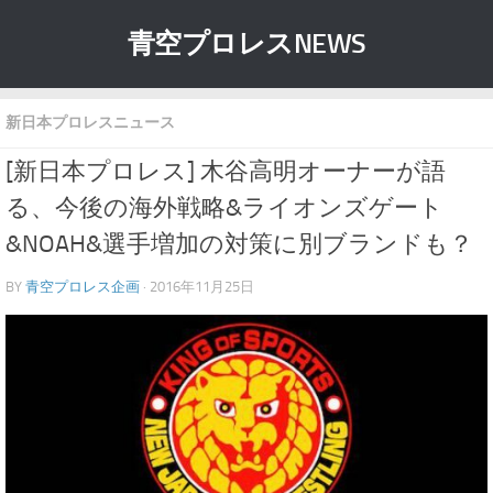
青空プロレスNEWS
新日本プロレスニュース
[新日本プロレス] 木谷高明オーナーが語
る、今後の海外戦略&ライオンズゲート
&NOAH&選手増加の対策に別ブランドも？
BY
青空プロレス企画
· 2016年11月25日