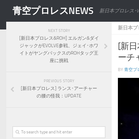
青空プロレスNEWS
新日本プロレス･
新日本プ
NEXT STORY
[新日本プロレス&ROH] エルガン&ダイ
[新日
ジャックがEVOLVE参戦、ジェイ･ホワ
イトがヤングバックスのROHタッグ王
ーチ
座に挑戦
BY
青空プ
PREVIOUS STORY
[新日本プロレス] ランス･アーチャー
の腰の怪我：UPDATE