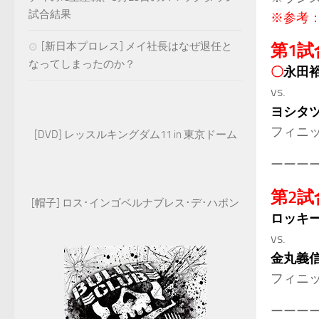
試合結果
※参考
[新日本プロレス] メイ社長はなぜ退任と
第1試
なってしまったのか？
〇
永田
vs.
ヨシタ
フィニ
[DVD] レッスルキングダム11 in 東京ドーム
ーーー
第2試
[帽子] ロス･インゴベルナブレス･デ･ハポン
ロッキー
vs.
金丸義
フィニ
ーーー