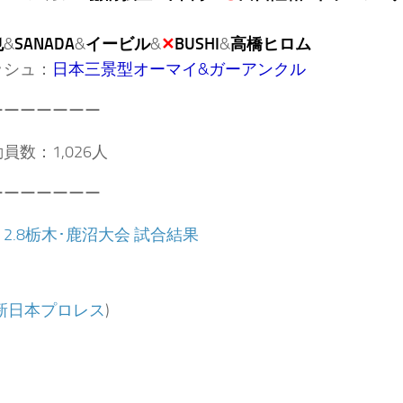
也
&
SANADA
&
イービル
&
✕
BUSHI
&
高橋ヒロム
ッシュ：
日本三景型オーマイ&ガーアンクル
ーーーーーーー
員数：1,026人
ーーーーーーー
：
2.8栃木･鹿沼大会 試合結果
新日本プロレス
)