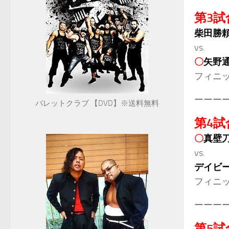
第3試
柴田勝
vs.
〇
矢野
フィニ
ーーー
バレットクラブ 【DVD】※送料無料
第4試
〇
真壁
vs.
デイビー
フィニ
ーーー
第5試