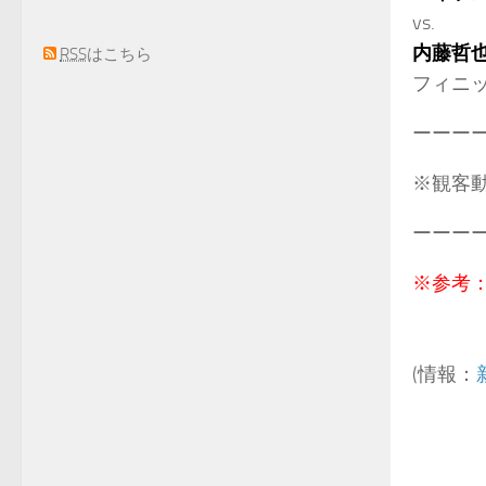
vs.
内藤哲
RSS
はこちら
フィニ
ーーー
※観客動
ーーー
※参考
(情報：