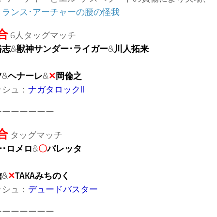
：
ランス･アーチャーの腰の怪我
合
6人タッグマッチ
裕志
&
獣神サンダー･ライガー
&
川人拓来
ツ
&
ヘナーレ
&
✕
岡倫之
ッシュ：
ナガタロックII
ーーーーーーー
合
タッグマッチ
･ロメロ
&
〇
バレッタ
信
&
✕
TAKAみちのく
ッシュ：
デュードバスター
ーーーーーーー