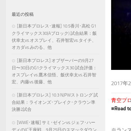
最近の投稿
[新日本プロレス･速報] 10.5香川･高松 G1
クライマックス30(Aブロック) 試合結果：飯
伏幸太vs.オスプレイ、石井智宏vs.タイチ、
オカダvs.みのる、他
[新日本プロレス] オブザーバーの9月27
日〜30日のG1クライマックス30 試合評価：
オスプレイvs.鷹木信悟、飯伏幸太vs.石井智
宏、内藤vs.後藤、他
2017年
[新日本プロレス] 10.3 NJPWストロング 試
青空プロレ
合結果：ライオンズ･ブレイク･クラウン準
■
Road
決勝2試合
[WWE･速報] サミ･ゼインvs.ジェフ･ハー
※ラン
ディのIC王座戦、9月25日のスマックダウン