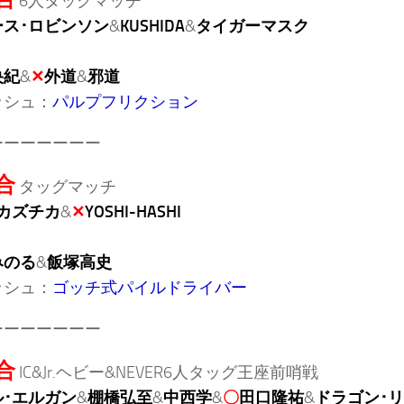
6人タッグマッチ
ース･ロビンソン
&
KUSHIDA
&
タイガーマスク
央紀
&
✕
外道
&
邪道
ッシュ：
パルプフリクション
ーーーーーーー
合
タッグマッチ
カズチカ
&
✕
YOSHI-HASHI
みのる
&
飯塚高史
ッシュ：
ゴッチ式パイルドライバー
ーーーーーーー
合
IC&Jr.ヘビー&NEVER6人タッグ王座前哨戦
･エルガン
&
棚橋弘至
&
中西学
&
〇
田口隆祐
&
ドラゴン･