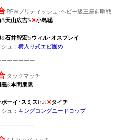
合
RPWブリティッシュ･ヘビー級王座前哨戦
頼
&
天山広吉
&
✕
小島聡
通
&
石井智宏
&
ウィル･オスプレイ
ッシュ：
横入り式エビ固め
ーーーーーーー
合
タッグマッチ
刀義
&
本間朋晃
ボーイ･スミスJr.
&
✕
タイチ
ッシュ：
キングコングニードロップ
ーーーーーーー
合