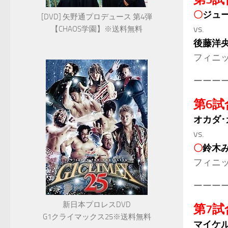
〇
ジュ
[DVD] 矢野通プロデュース 第4弾
vs.
【CHAOS学園】※送料無料
後藤洋
フィニ
ーーー
第6試
オカダ･
vs.
〇
鈴木
フィニ
ーーー
新日本プロレスDVD
第7試
G1クライマックス25※送料無料
マイケル