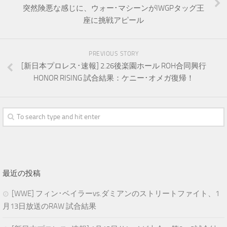
突然険悪な感じに、ウォー･マシーンがIWGPタッグ王
座に挑戦アピール
PREVIOUS STORY
[新日本プロレス･速報] 2.26後楽園ホール ROH合同興行
HONOR RISING 試合結果：ケニー･オメガ復帰！
最近の投稿
[WWE] フィン･ベイラーvs.ダミアンのストリートファイト、1
月13日放送のRAW 試合結果