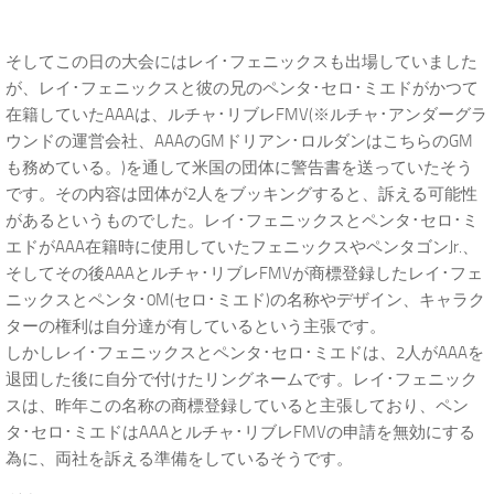
そしてこの日の大会にはレイ･フェニックスも出場していました
が、レイ･フェニックスと彼の兄のペンタ･セロ･ミエドがかつて
在籍していたAAAは、ルチャ･リブレFMV(※ルチャ･アンダーグラ
ウンドの運営会社、AAAのGMドリアン･ロルダンはこちらのGM
も務めている。)を通して米国の団体に警告書を送っていたそう
です。その内容は団体が2人をブッキングすると、訴える可能性
があるというものでした。レイ･フェニックスとペンタ･セロ･ミ
エドがAAA在籍時に使用していたフェニックスやペンタゴンJr.、
そしてその後AAAとルチャ･リブレFMVが商標登録したレイ･フェ
ニックスとペンタ･0M(セロ･ミエド)の名称やデザイン、キャラク
ターの権利は自分達が有しているという主張です。
しかしレイ･フェニックスとペンタ･セロ･ミエドは、2人がAAAを
退団した後に自分で付けたリングネームです。レイ･フェニック
スは、昨年この名称の商標登録していると主張しており、ペン
タ･セロ･ミエドはAAAとルチャ･リブレFMVの申請を無効にする
為に、両社を訴える準備をしているそうです。