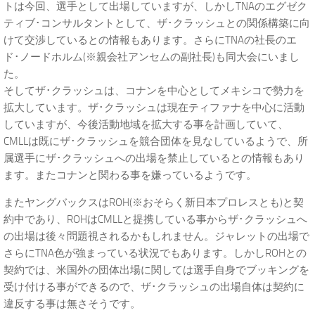
トは今回、選手として出場していますが、しかしTNAのエグゼク
ティブ･コンサルタントとして、ザ･クラッシュとの関係構築に向
けて交渉しているとの情報もあります。さらにTNAの社長のエ
ド･ノードホルム(※親会社アンセムの副社長)も同大会にいまし
た。
そしてザ･クラッシュは、コナンを中心としてメキシコで勢力を
拡大しています。ザ･クラッシュは現在ティファナを中心に活動
していますが、今後活動地域を拡大する事を計画していて、
CMLLは既にザ･クラッシュを競合団体を見なしているようで、所
属選手にザ･クラッシュへの出場を禁止しているとの情報もあり
ます。またコナンと関わる事を嫌っているようです。
またヤングバックスはROH(※おそらく新日本プロレスとも)と契
約中であり、ROHはCMLLと提携している事からザ･クラッシュへ
の出場は後々問題視されるかもしれません。ジャレットの出場で
さらにTNA色が強まっている状況でもあります。しかしROHとの
契約では、米国外の団体出場に関しては選手自身でブッキングを
受け付ける事ができるので、ザ･クラッシュの出場自体は契約に
違反する事は無さそうです。