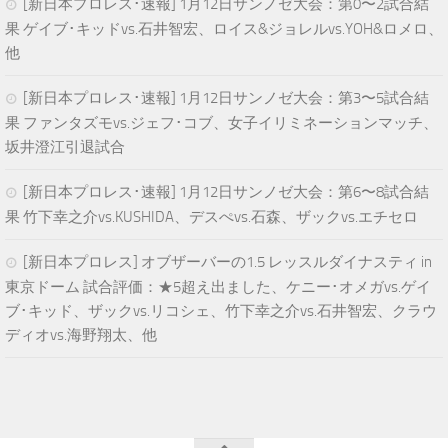
[新日本プロレス･速報] 1月12日サンノゼ大会：第0〜2試合結
果 ゲイブ･キッドvs.石井智宏、ロイス&ジョレルvs.YOH&ロメロ、
他
[新日本プロレス･速報] 1月12日サンノゼ大会：第3〜5試合結
果 ファンタズモvs.ジェフ･コブ、女子イリミネーションマッチ、
坂井澄江引退試合
[新日本プロレス･速報] 1月12日サンノゼ大会：第6〜8試合結
果 竹下幸之介vs.KUSHIDA、デスぺvs.石森、ザックvs.エチセロ
[新日本プロレス] オブザーバーの1.5 レッスルダイナスティ in
東京ドーム 試合評価：★5超え出ました、ケニー･オメガvs.ゲイ
ブ･キッド、ザックvs.リコシェ、竹下幸之介vs.石井智宏、クラウ
ディオvs.海野翔太、他