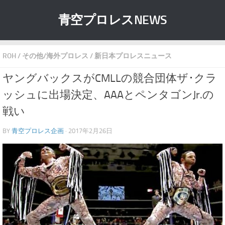
青空プロレスNEWS
ROH
/
その他/海外プロレス
/
新日本プロレスニュース
ヤングバックスがCMLLの競合団体ザ･クラ
ッシュに出場決定、AAAとペンタゴンJr.の
戦い
BY
青空プロレス企画
· 2017年2月26日