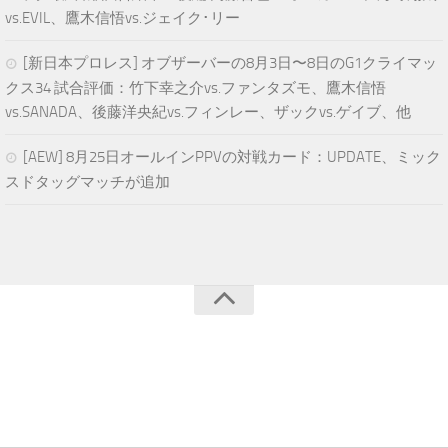
vs.EVIL、鷹木信悟vs.ジェイク･リー
[新日本プロレス] オブザーバーの8月3日〜8日のG1クライマッ
クス34 試合評価：竹下幸之介vs.ファンタズモ、鷹木信悟
vs.SANADA、後藤洋央紀vs.フィンレー、ザックvs.ゲイブ、他
[AEW] 8月25日オールインPPVの対戦カード：UPDATE、ミック
スドタッグマッチが追加
青空プロレスNEWS © 2024. All Rights Reserved.