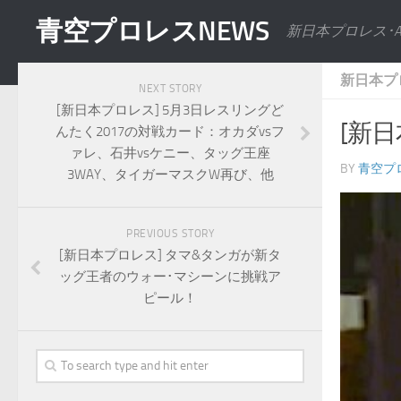
青空プロレスNEWS
新日本プロレス･
新日本プ
NEXT STORY
[新日本プロレス] 5月3日レスリングど
[新
んたく2017の対戦カード：オカダvsフ
ァレ、石井vsケニー、タッグ王座
BY
青空プ
3WAY、タイガーマスクW再び、他
PREVIOUS STORY
[新日本プロレス] タマ&タンガが新タ
ッグ王者のウォー･マシーンに挑戦ア
ピール！