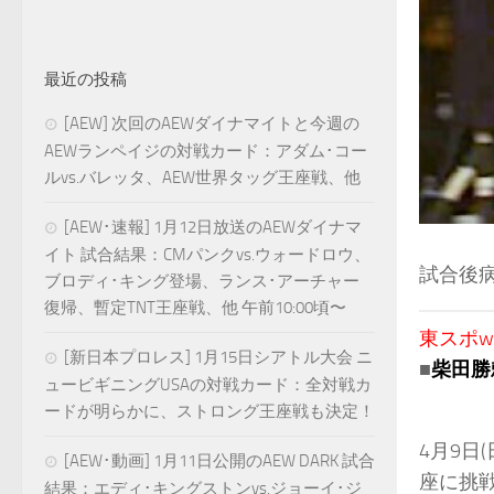
最近の投稿
[AEW] 次回のAEWダイナマイトと今週の
AEWランペイジの対戦カード：アダム･コー
ルvs.バレッタ、AEW世界タッグ王座戦、他
[AEW･速報] 1月12日放送のAEWダイナマ
イト 試合結果：CMパンクvs.ウォードロウ、
試合後
ブロディ･キング登場、ランス･アーチャー
復帰、暫定TNT王座戦、他 午前10:00頃〜
東スポweb
[新日本プロレス] 1月15日シアトル大会 ニ
■
柴田勝
ュービギニングUSAの対戦カード：全対戦カ
ードが明らかに、ストロング王座戦も決定！
4月9日
[AEW･動画] 1月11日公開のAEW DARK 試合
座に挑
結果：エディ･キングストンvs.ジョーイ･ジ