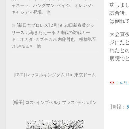
功しま
ャネーラ、ハングマン･ペイジ、オレンジ･
キャシディ登場、他
試合後
は倒れ
[新日本プロレス] 2月19･20日新春黄金シ
リーズ 北海きたえーる２連戦の対戦カー
大会直
ド：オカダ･カズチカvs.内藤哲也、棚橋弘至
ジにた
vs.SANADA、他
れたと
病院で
[DVD] レッスルキングダム11 in 東京ドーム
※：
4.
[帽子] ロス･インゴベルナブレス･デ･ハポン
(情報：