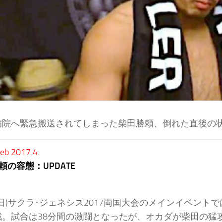
病院へ緊急搬送されてしまった柴田勝頼、倒れた直後の
 2017.4.
頼の容態：UPDATE
(日)サクラ･ジェネシス2017両国大会のメインイベント
戦。試合は38分間の激闘となったが、オカダが柴田の猛