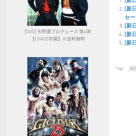
[新
[新
セー
[新
[DVD] 矢野通プロデュース 第4弾
[新
【CHAOS学園】※送料無料
[新
Tags:
怪