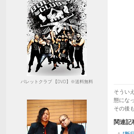
バレットクラブ 【DVD】※送料無料
そうい
態にな
その後
関連記事