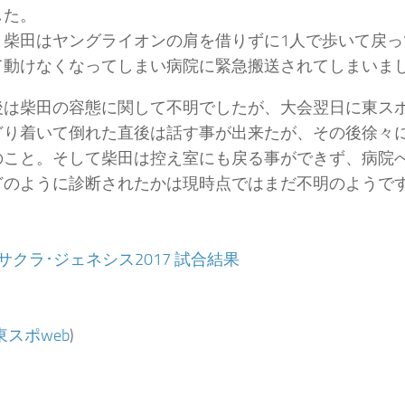
した。
、柴田はヤングライオンの肩を借りずに1人で歩いて戻
て動けなくなってしまい病院に緊急搬送されてしまいま
後は柴田の容態に関して不明でしたが、大会翌日に東スポ
どり着いて倒れた直後は話す事が出来たが、その後徐々
のこと。そして柴田は控え室にも戻る事ができず、病院
どのように診断されたかは現時点ではまだ不明のようで
9 サクラ･ジェネシス2017 試合結果
東スポweb
)