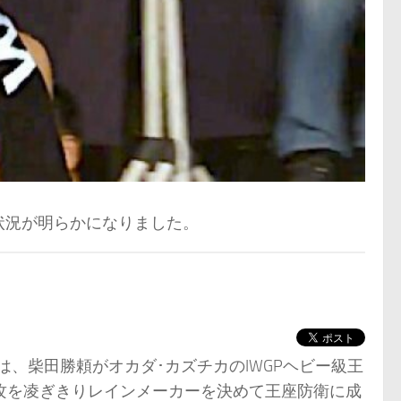
状況が明らかになりました。
では、柴田勝頼がオカダ･カズチカのIWGPヘビー級王
攻を凌ぎきりレインメーカーを決めて王座防衛に成