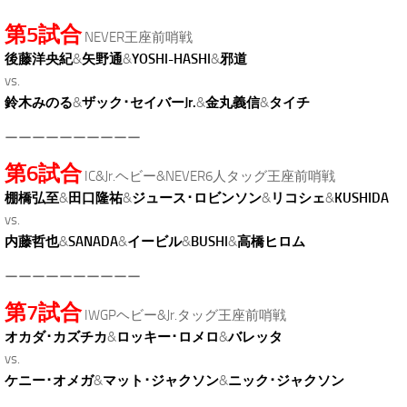
第5試合
NEVER王座前哨戦
後藤洋央紀
&
矢野通
&
YOSHI-HASHI
&
邪道
vs.
鈴木みのる
&
ザック･セイバーJr.
&
金丸義信
&
タイチ
ーーーーーーーーーー
第6試合
IC&Jr.ヘビー&NEVER6人タッグ王座前哨戦
棚橋弘至
&
田口隆祐
&
ジュース･ロビンソン
&
リコシェ
&
KUSHIDA
vs.
内藤哲也
&
SANADA
&
イービル
&
BUSHI
&
高橋ヒロム
ーーーーーーーーーー
第7試合
IWGPヘビー&Jr.タッグ王座前哨戦
オカダ･カズチカ
&
ロッキー･ロメロ
&
バレッタ
vs.
ケニー･オメガ
&
マット･ジャクソン
&
ニック･ジャクソン