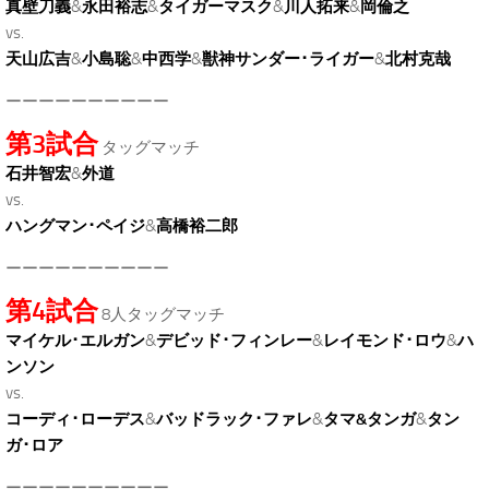
真壁刀義
&
永田裕志
&
タイガーマスク
&
川人拓来
&
岡倫之
vs.
天山広吉
&
小島聡
&
中西学
&
獣神サンダー･ライガー
&
北村克哉
ーーーーーーーーーー
第3試合
タッグマッチ
石井智宏
&
外道
vs.
ハングマン･ペイジ
&
高橋裕二郎
ーーーーーーーーーー
第4試合
8人タッグマッチ
マイケル･エルガン
&
デビッド･フィンレー
&
レイモンド･ロウ
&
ハ
ンソン
vs.
コーディ･ローデス
&
バッドラック･ファレ
&
タマ&タンガ
&
タン
ガ･ロア
ーーーーーーーーーー