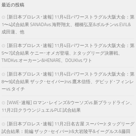
最近の投稿
[新日本プロレス･速報] 11月4日パワーストラグル大阪大会：第
1〜4試合結果 SANADAvs.海野翔太、棚橋弘至&ボルチンvs.EVIL&
成田蓮、他
[新日本プロレス･速報] 11月4日パワーストラグル大阪大会：第
5〜7試合結果 ケニー･オメガ登場、Jr.タッグリーグ決勝戦、
TMDKvs.オーカーン&HENARE、DOUKIvs.ワト
[新日本プロレス･速報] 11月4日パワーストラグル大阪大会：第
8〜9試合結果 ザック･セイバーJrvs.鷹木信悟、デビッド･フィンレ
ーvs.タイチ
[WWE･速報] ロマン･レインズ&ウーソズvs.新ブラッドライン、
11月2日クラウンジュエルPLE 試合結果
[新日本プロレス･速報] 11月2日名古屋 スーパーJr.タッグリーグ
試合結果：前編 ザック･セイバーJr&大岩陵平&イーグルス&藤田