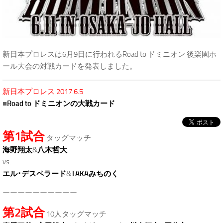
新日本プロレスは6月9日に行われるRoad to ドミニオン 後楽園ホ
ール大会の対戦カードを発表しました。
新日本プロレス 2017.6.5
■
Road to ドミニオンの大戦カード
第1試合
タッグマッチ
海野翔太
&
八木哲大
vs.
エル･デスペラード
&
TAKAみちのく
ーーーーーーーーーー
第2試合
10人タッグマッチ