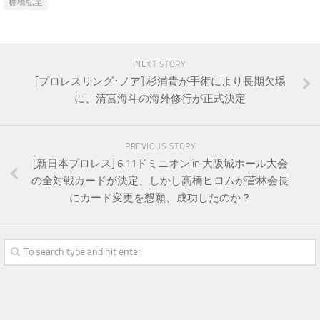
棚橋弘至
NEXT STORY
[プロレスリング･ノア] 杉浦貴が手術により長期欠場
に、清宮海斗の海外修行が正式決定
PREVIOUS STORY
[新日本プロレス] 6.11ドミニオン in 大阪城ホール大会
の全対戦カードが決定、しかし高橋ヒロムが菅林会長
にカード変更を懇願、成功したのか？