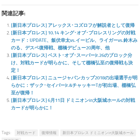
関連記事:
[新日本プロレス] アレックス･コズロフが解説者として復帰
[新日本プロレス] 10.14 キング･オブ･プロレスリングの対戦
カード：UPDATE、飯伏幸太vs.イービル、ライガーvs.鈴木み
のる、デスペ復帰戦、棚橋デビュー20周年、他
[新日本プロレス] ベスト･オブ･スーパーJr.26のブロック分
け、対戦カードが明らかに、そして棚橋弘至の復帰戦も決
定！
[新日本プロレス] ニュージャパンカップ2018の出場選手が明
らかに：ザック･セイバーJr.&チャッキーTが初出場、棚橋弘
至が復帰！
[新日本プロレス] 6月11日 ドミニオンin大阪城ホールの対戦
カードが明らかに！
Tags:
対戦カード
復帰情報
新日本プロレス ドミニオンin大阪城ホール