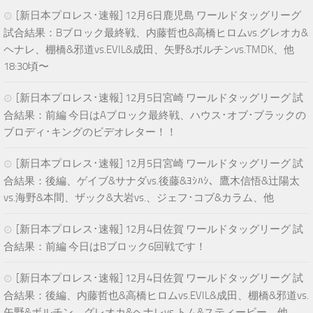
[新日本プロレス･速報] 12月6日鹿児島 ワールドタッグリーグ
試合結果：Bブロック最終戦、内藤哲也&高橋ヒロムvs.グレオカ&
ヘナレ、棚橋&邪道vs.EVIL&成田、矢野&ボルチンvs.TMDK、他
18:30頃〜
[新日本プロレス･速報] 12月5日宮崎 ワールドタッグリーグ 試
合結果：前編 今日はAブロック最終戦、ハウス･オブ･ブラックの
ブロディ･キングのビデオレター！！
[新日本プロレス･速報] 12月5日宮崎 ワールドタッグリーグ 試
合結果：後編、ゲイブ&サナダvs.後藤&ﾖｼﾊｼ、鷹木信悟&辻陽太
vs.海野&本間、ザック&大岩vs.、ジェフ･コブ&カラム、他
[新日本プロレス･速報] 12月4日佐賀 ワールドタッグリーグ 試
合結果：前編 今日はBブロック6回戦です！
[新日本プロレス･速報] 12月4日佐賀 ワールドタッグリーグ 試
合結果：後編、内藤哲也&高橋ヒロムvs.EVIL&成田、棚橋&邪道vs.
矢野&ボルチン、グレオカ&ヘナレvs.トム&スティービー、他