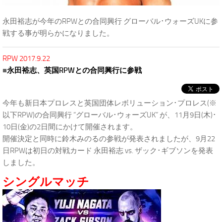
永田裕志が今年のRPWとの合同興行 グローバル･ウォーズUKに参
戦する事が明らかになりました。
RPW 2017.9.22
■
永田裕志、英国RPWとの合同興行に参戦
今年も新日本プロレスと英国団体レボリューション･プロレス(※
以下RPW)の合同興行 “グローバル･ウォーズUK” が、11月9日(木)･
10日(金)の2日間にかけて開催されます。
開催決定と同時に鈴木みのるの参戦が発表されましたが、9月22
日RPWは初日の対戦カード 永田裕志 vs. ザック･ギブソンを発表
しました。
シングルマッチ