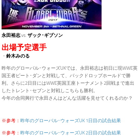
永田裕志
vs.
ザック･ギブソン
出場予定選手
・
鈴木みのる
昨年のグローバル･ウォーズUKでは、永田裕志は初日に現WWE英
国王者ピート･ダンと対戦して、バックドロップホールドで勝
利。さらに2日目にはWWE英国王座トーナメント2回戦まで進出
したトレント･セブンと対戦しこちらも勝利。
今年の合同興行で永田さんはどんな活躍を見せてくれるのか？
※参考：
昨年のグローバル･ウォーズUK 1日目の試合結果
※参考：
昨年のグローバル･ウォーズUK 2日目の試合結果