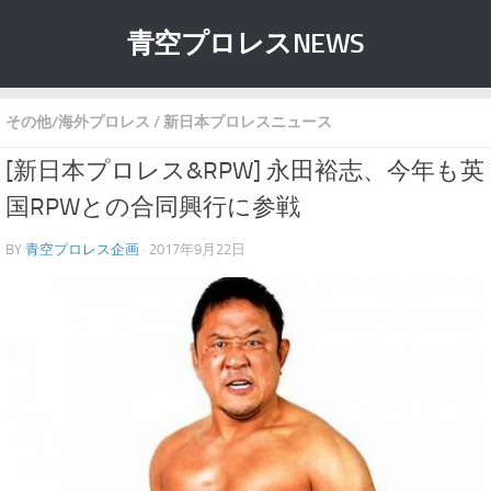
青空プロレスNEWS
その他/海外プロレス
/
新日本プロレスニュース
[新日本プロレス&RPW] 永田裕志、今年も英
国RPWとの合同興行に参戦
BY
青空プロレス企画
· 2017年9月22日