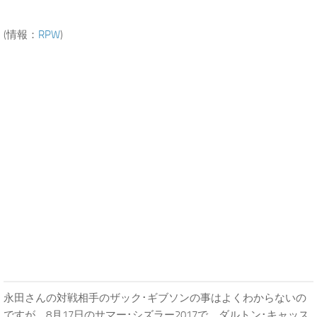
(情報：
RPW
)
永田さんの対戦相手のザック･ギブソンの事はよくわからないの
ですが、8月17日のサマー･シズラー2017で、ダルトン･キャッス