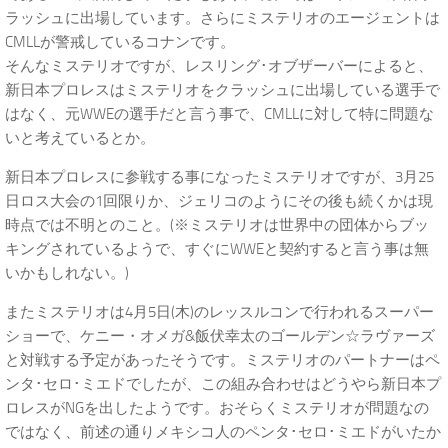
ラッシュに出場しています。さらにミステリオのエージェントは
CMLLが警戒しているコナンです。
そんなミステリオですが、レスリング･オブザーバーによると、
新日本プロレスはミステリオをクラッシュに出場している選手で
はなく、元WWEの選手だと言う事で、CMLLに対して特に問題な
いと考えているとか。
新日本プロレスに参戦する事になったミステリオですが、3月25
日ロス大会の1回限りか、ジェリコのようにその後も続くかは現
時点では不明とのこと。(※ミステリオは世界中の団体からブッ
キングされているようで、すぐにWWEと契約すると言う事は無
いかもしれない。)
またミステリオは4月5日(木)のレッスルコンで行われるスーパー
ショーで、ケニー・オメガ&飯伏幸太のゴールデン☆ラヴァーズ
と対戦する予定があったそうです。ミステリオのパートナーはペ
ンタ･セロ･ミエドでしたが、この組み合わせはどうやら新日本プ
ロレスがNGを出したようです。おそらくミステリオが問題なの
ではなく、前述の通りメキシコ人のペンタ･セロ･ミエドがいたか