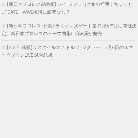
[新日本プロレス&WWE] レイ･ミステリオJr.の怪我：ちょっと
UPDATE、WWE復帰に影響なし？
[新日本プロレス･日程] ライオンズゲート第12弾が5月に開催決
定、新日本プロレスのテーマ曲集CD第6弾が発売
[WWE･速報] AJスタイルズvs.ドルフ･ジグラー、3月6日のスマ
ックダウンLIVE 試合結果