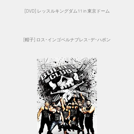
[DVD] レッスルキングダム11 in 東京ドーム
[帽子] ロス･インゴベルナブレス･デ･ハポン