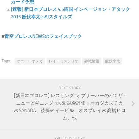
カード予想
[速報] 新日本プロレス 4.5両国 インベージョン・アタック
2015 飯伏幸太vsAJスタイルズ
■
青空プロレスNEWSのフェイスブック
Tags:
ケニー・オメガ
レイ・ミステリオ
参戦情報
飯伏幸太
NEXT STORY
[新日本プロレス] レスリング･オブザーバーの2.10 ザ･
ニュービギニングin大阪 試合評価：オカダカズチカ
vs.SANADA、後藤vs.イービル、オスプレイvs.高橋ヒロ
ム、他
PREVIOUS STORY