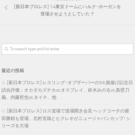
[新日本プロレス] 1.4東京ドームにハルク･ホーガンを
登場させようとしていた？
最近の投稿
[新日本プロレス] レスリング･オブザーバーの3.6 旗揚げ記念日
試合評価：オカダカズチカvs.オスプレイ、鈴木みのるvs.真壁刀
義、内藤哲也vs.タイチ、他
[新日本プロレス] ロス道場で道場開き会見 ヘッドコーチの柴
田勝頼も登場、北村克哉とヒクレオがニュージャパンカップ･シ
リーズを欠場