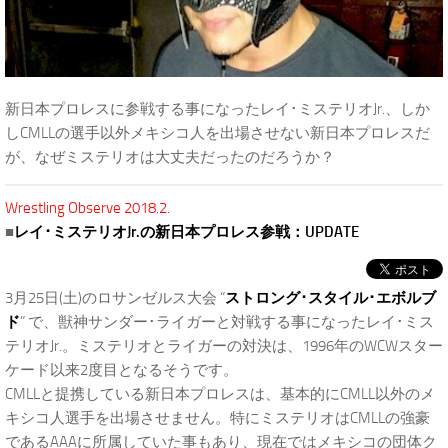
新日本プロレスに参戦する事になったレイ･ミステリオJr.、しか
しCMLLの選手以外メキシコ人を出場させない新日本プロレスだ
が、なぜミステリオは大丈夫だったのだろうか？
Wrestling Observe 2018.2.
■
レイ･ミステリオJr.の新日本プロレス参戦：UPDATE
3月25日(土)のロサンゼルス大会 “
ストロング･スタイル･エボルブ
ド
” で、獣神サンダー･ライガーと対戦する事になったレイ･ミス
テリオJr.。ミステリオとライガーの対決は、1996年のWCWスター
ケード以来2度目となるそうです。
CMLLと提携している新日本プロレスは、基本的にCMLL以外のメ
キシコ人選手を出場させません。特にミステリオはCMLLの強豪
であるAAAに所属していた事もあり、現在ではメキシコの団体ク