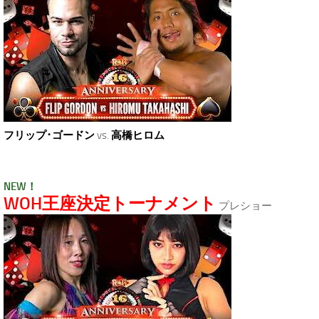
フリップ･ゴードン
vs.
高橋ヒロム
NEW！
WOH王座決定トーナメント
プレショー