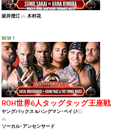
坂井澄江
vs.
木村花
NEW！
ROH世界6人タッグタッグ王座戦
ヤングバックス &ハングマン･ペイジ
(C)
vs.
ソーカル･アンセンサード