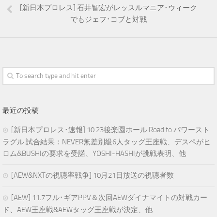
[新日本プロレス] 石井智宏がレッスルマニア･ウィーク
でもジェフ･コブと対戦
最近の投稿
[新日本プロレス･速報] 10.23後楽園ホール Road to パワースト
ラグル 試合結果：NEVER無差別級6人タッグ王座戦、デスペがヒ
ロム&BUSHIの要求を受諾、YOSHI-HASHIが挑戦表明、他
[AEW&NXTの視聴率戦争] 10月21日放送の視聴者数
[AEW] 11.7フル･ギアPPV＆次回AEWダイナマイトの対戦カー
ド、AEW王座戦&AEWタッグ王座戦が決定、他