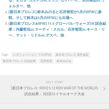
る、オカダ･カズチカvs.ザック･セイバーJr.、永田裕志vs.ウ
ォルター、他
[新日本プロレス] 鈴木みのると石井智宏が5月のRPWに参
戦、そして鈴木は4月のRPWにも出場へ
[新日本プロレス&RPW] 11.9 グローバル･ウォーズUK 試合結
果：内藤哲也vs.マーティ・スカル、石井智宏vs.キース・リ
ー、マット・リドルvs.デスペ、他
Tags:
レボリューション･プロ(RPW)
新日本プロレス 海外遠征
新日本プロレス 試合結果
石井智宏
鈴木みのる
NEXT STORY
[新日本プロレス･ROH] 5.12 ROH WAR OF THE WORLDS
試合結果：3日目ロイヤルオーク大会