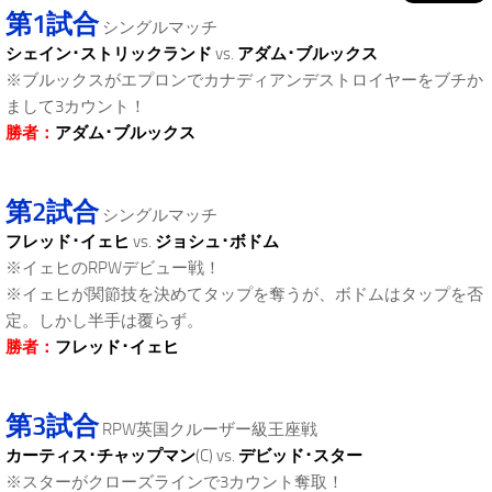
第1試合
シングルマッチ
シェイン･ストリックランド
vs.
アダム･ブルックス
※ブルックスがエプロンでカナディアンデストロイヤーをブチか
まして3カウント！
勝者：
アダム･ブルックス
第2試合
シングルマッチ
フレッド･イェヒ
vs.
ジョシュ･ボドム
※イェヒのRPWデビュー戦！
※イェヒが関節技を決めてタップを奪うが、ボドムはタップを否
定。しかし半手は覆らず。
勝者：
フレッド･イェヒ
第3試合
RPW英国クルーザー級王座戦
カーティス･チャップマン
(C) vs.
デビッド･スター
※スターがクローズラインで3カウント奪取！