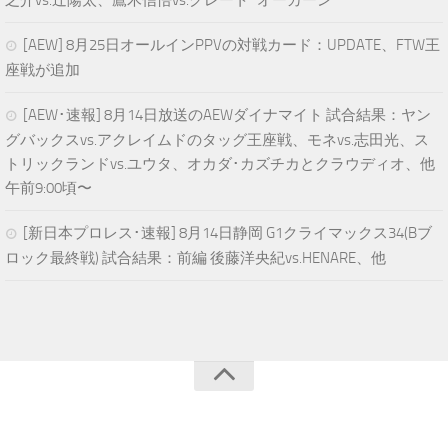
之介vs.辻陽太、鷹木信悟vs.グレート･オーカーン
[AEW] 8月25日オールインPPVの対戦カード：UPDATE、FTW王
座戦が追加
[AEW･速報] 8月14日放送のAEWダイナマイト 試合結果：ヤン
グバックスvs.アクレイムドのタッグ王座戦、モネvs.志田光、ス
トリックランドvs.ユウタ、オカダ･カズチカとクラウディオ、他
午前9:00頃〜
[新日本プロレス･速報] 8月14日静岡 G1クライマックス34(Bブ
ロック最終戦) 試合結果：前編 後藤洋央紀vs.HENARE、他
青空プロレスNEWS © 2024. All Rights Reserved.