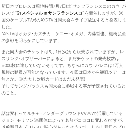
新日本プロレスは現地時間7月7日(土)サンフランシスコのカウ･パ
レスで “
G1スペシャル in サンフランシスコ
” を開催しますが、米
国のケーブルTV局のAXS TVは同大会をライブ放送すると発表しま
した。
AXS TVはオカダ･カズチカ、ケニー･オメガ、内藤哲也、棚橋弘至
の参戦を明らかにしています。
また同大会のチケットは5月1日(火)から販売されていますが、レ
スリング･オブザーバーによると、まだチケットの発売枚数は
5,000枚に達していないそうです。ちなみにカウ･パレスは1万人
規模の動員が可能となっています。今回は日本から観戦ツアーは
無とか。(※ただし対戦カードはまだ未発表)
そしてヤングバックスも同大会に参戦する事が予定されていると
のこと。
話は変わってルチャ･アンダーグラウンドやAAAで活躍している
ジョン･モリソン(※団体によって名前がコロコロ変わる)ですが、
以前新日本プロレスに関心があったそうです。しかし新日本プロ