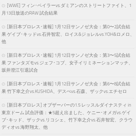
[WWE] フィン･ベイラーvs.ダミアンのストリートファイト、1
月13日放送のRAW 試合結果
[新日本プロレス･速報] 1月12日サンノゼ大会：第0〜2試合結
果 ゲイブ･キッドvs.石井智宏、ロイス&ジョレルvs.YOH&ロメロ、
他
[新日本プロレス･速報] 1月12日サンノゼ大会：第3〜5試合結
果 ファンタズモvs.ジェフ･コブ、女子イリミネーションマッチ、
坂井澄江引退試合
[新日本プロレス･速報] 1月12日サンノゼ大会：第6〜8試合結
果 竹下幸之介vs.KUSHIDA、デスぺvs.石森、ザックvs.エチセロ
[新日本プロレス] オブザーバーの1.5 レッスルダイナスティ in
東京ドーム 試合評価：★5超え出ました、ケニー･オメガvs.ゲイ
ブ･キッド、ザックvs.リコシェ、竹下幸之介vs.石井智宏、クラウ
ディオvs.海野翔太、他