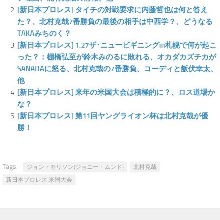
[新日本プロレス] タイチの対戦要求に内藤哲也は何と答え
た？、北村克哉7番勝負の最後の相手は中西学？、どうなる
TAKAみちのく？
[新日本プロレス] 1.27ザ･ニュービギニングin札幌で何が起こ
った？：棚橋弘至が鈴木みのるに敗れる、オカダカズチカが
SANADAに怒る、北村克哉の7番勝負、コーディと飯伏幸太、
他
[新日本プロレス] 来年の米国大会は積極的に？、ロス道場か
な？
[新日本プロレス] 第11回ヤングライオン杯は北村克哉が優
勝！
Tags:
ジョン・モリソン(ジョニー・ムンド)
北村克哉
新日本プロレス 米国大会