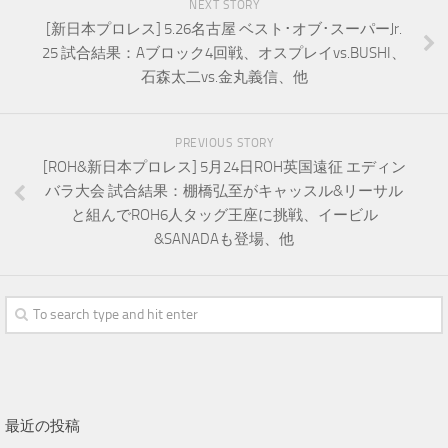
NEXT STORY
[新日本プロレス] 5.26名古屋 ベスト･オブ･スーパーJr.
25 試合結果：Aブロック4回戦、オスプレイvs.BUSHI、
石森太二vs.金丸義信、他
PREVIOUS STORY
[ROH&新日本プロレス] 5月24日ROH英国遠征 エディン
バラ大会 試合結果：棚橋弘至がキャッスル&リーサル
と組んでROH6人タッグ王座に挑戦、イービル
&SANADAも登場、他
最近の投稿