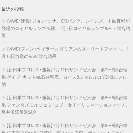
最近の投稿
[WWE･速報] ジョン･シナ、CMパンク、レインズ、中邑真輔が
登場のロイヤルランブル戦、2月2日ロイヤルランブルPLE 試合結
果
[WWE] フィン･ベイラーvs.ダミアンのストリートファイト、1
月13日放送のRAW 試合結果
[新日本プロレス･速報] 1月12日サンノゼ大会：第0〜2試合結
果 ゲイブ･キッドvs.石井智宏、ロイス&ジョレルvs.YOH&ロメロ、
他
[新日本プロレス･速報] 1月12日サンノゼ大会：第3〜5試合結
果 ファンタズモvs.ジェフ･コブ、女子イリミネーションマッチ、
坂井澄江引退試合
[新日本プロレス･速報] 1月12日サンノゼ大会：第6〜8試合結
果 竹下幸之介vs.KUSHIDA、デスぺvs.石森、ザックvs.エチセロ