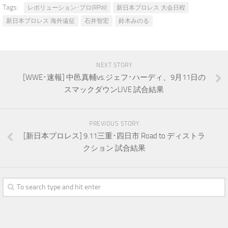
Tags:
レボリューション･プロ(RPW)
新日本プロレス 大会日程
新日本プロレス 海外遠征
石井智宏
鈴木みのる
NEXT STORY
[WWE･速報] 中邑真輔vs.ジェフ･ハーディ、9月11日の
スマックダウンLIVE 試合結果
PREVIOUS STORY
[新日本プロレス] 9.11三重･四日市 Road to ディストラ
クション 試合結果