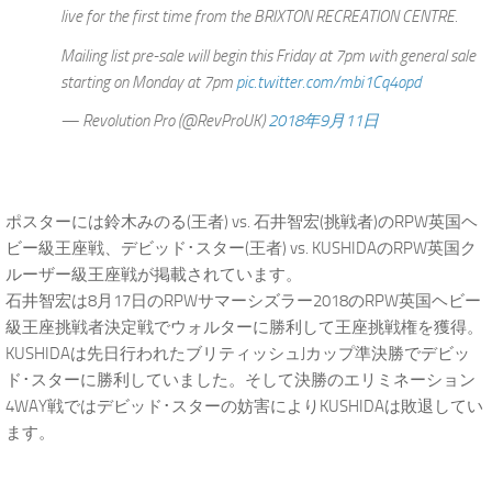
live for the first time from the BRIXTON RECREATION CENTRE.
Mailing list pre-sale will begin this Friday at 7pm with general sale
starting on Monday at 7pm
pic.twitter.com/mbi1Cq4opd
— Revolution Pro (@RevProUK)
2018年9月11日
ポスターには鈴木みのる(王者) vs. 石井智宏(挑戦者)のRPW英国ヘ
ビー級王座戦、デビッド･スター(王者) vs. KUSHIDAのRPW英国ク
ルーザー級王座戦が掲載されています。
石井智宏は8月17日のRPWサマーシズラー2018のRPW英国ヘビー
級王座挑戦者決定戦でウォルターに勝利して王座挑戦権を獲得。
KUSHIDAは先日行われたブリティッシュJカップ準決勝でデビッ
ド･スターに勝利していました。そして決勝のエリミネーション
4WAY戦ではデビッド･スターの妨害によりKUSHIDAは敗退してい
ます。