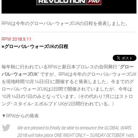
RPWは今年のグローバル･ウォーズUKの日程を発表しました。
RPW 2018.9.11
■
グローバル･ウォーズUKの日程
毎年秋に行われているRPWと新日本プロレスの合同興行 “
グロー
バル･ウォーズUK
” ですが、RPWは今年のグローバル･ウォーズUK
を現地時間10月14日(日)に開催すると発表しました。今までのグ
ローバル･ウォーズUKは2日間で開催されていましたが、今年は
10月14日の1日のみとなっています。(その代わり7月にはストロ
ング･スタイル･エボルブド UKが2日間行われている。)
▼RPWからの発表
We are pleased to finally be able to announce the GLOBAL WARS
2018 will take place ONE NIGHT ONLY – SUNDAY OCTOBER 14th,