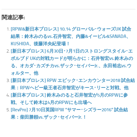
関連記事:
[RPW&新日本プロレス] 10.14 グローバル･ウォーズUK 試合
結果：鈴木みのるvs.石井智宏、内藤&イービル&SANADA、
KUSHIDA、後藤洋央紀登場！
[新日本プロレス] 6月30日･7月1日のストロングスタイル･エ
ボルブド UKの対戦カードが明らかに：石井智宏vs.鈴木みの
る、オカダ･カズチカvs.ザック･セイバーJr.、永田裕志vs.ウ
ォルター、他
[新日本プロレス] RPW エピック･エンカウンター2018 試合結
果：RPWヘビー級王者石井智宏がキース･リーと対戦、他
[新日本プロレス] 鈴木みのると石井智宏が5月のRPWに参
戦、そして鈴木は4月のRPWにも出場へ
[RevPro] 7月10日英国RPW “サマー･シズラー2016” 試合結
果：柴田勝頼vs.ザック･セイバーJr.！