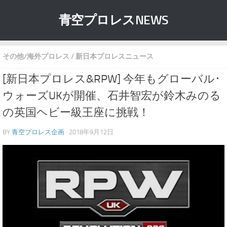
青空プロレスNEWS
その他/海外プロレス
/
新日本プロレスニュース
[新日本プロレス&RPW] 今年もグローバル･
ウォーズUKが開催、石井智宏が鈴木みのる
の英国ヘビー級王座に挑戦！
BY
青空プロレス企画
· 2018年9月12日